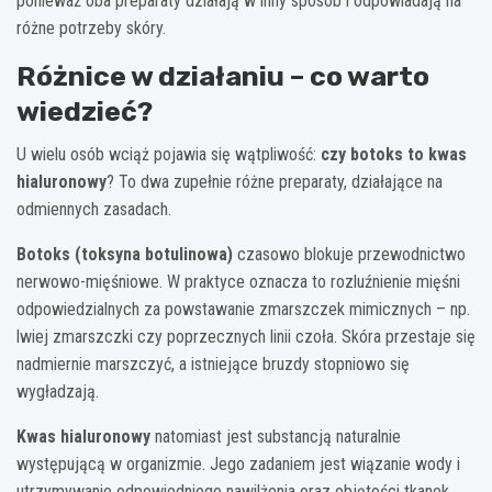
ponieważ oba preparaty działają w inny sposób i odpowiadają na
różne potrzeby skóry.
Różnice w działaniu – co warto
wiedzieć?
U wielu osób wciąż pojawia się wątpliwość:
czy botoks to kwas
hialuronowy
? To dwa zupełnie różne preparaty, działające na
odmiennych zasadach.
Botoks (toksyna botulinowa)
czasowo blokuje przewodnictwo
nerwowo-mięśniowe. W praktyce oznacza to rozluźnienie mięśni
odpowiedzialnych za powstawanie zmarszczek mimicznych – np.
lwiej zmarszczki czy poprzecznych linii czoła. Skóra przestaje się
nadmiernie marszczyć, a istniejące bruzdy stopniowo się
wygładzają.
Kwas hialuronowy
natomiast jest substancją naturalnie
występującą w organizmie. Jego zadaniem jest wiązanie wody i
utrzymywanie odpowiedniego nawilżenia oraz objętości tkanek.