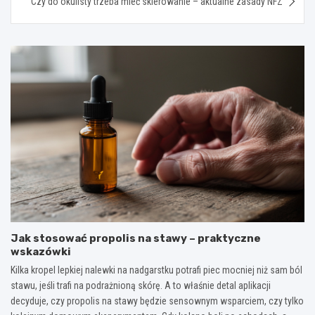
Czy do okulisty trzeba mieć skierowanie – aktualne zasady NFZ
Jak stosować propolis na stawy – praktyczne
wskazówki
Kilka kropel lepkiej nalewki na nadgarstku potrafi piec mocniej niż sam ból
stawu, jeśli trafi na podrażnioną skórę. A to właśnie detal aplikacji
decyduje, czy propolis na stawy będzie sensownym wsparciem, czy tylko