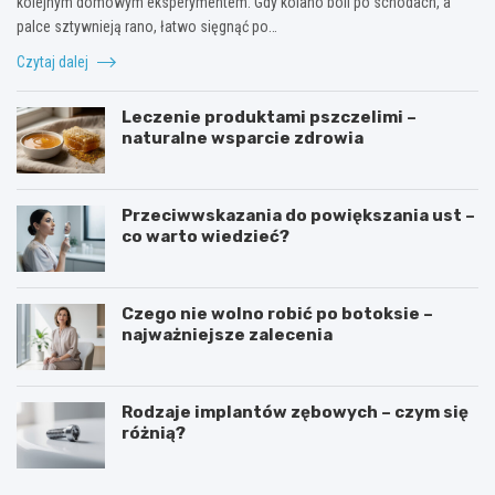
kolejnym domowym eksperymentem. Gdy kolano boli po schodach, a
palce sztywnieją rano, łatwo sięgnąć po…
Czytaj dalej
Leczenie produktami pszczelimi –
naturalne wsparcie zdrowia
Przeciwwskazania do powiększania ust –
co warto wiedzieć?
Czego nie wolno robić po botoksie –
najważniejsze zalecenia
Rodzaje implantów zębowych – czym się
różnią?
T
K
e
o