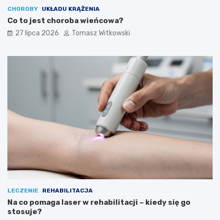
CHOROBY
UKŁADU KRĄŻENIA
Co to jest choroba wieńcowa?
27 lipca 2026
Tomasz Witkowski
LECZENIE
REHABILITACJA
Na co pomaga laser w rehabilitacji – kiedy się go
stosuje?