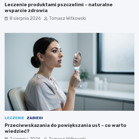
a
Leczenie produktami pszczelimi – naturalne
j
wsparcie zdrowia
ą
8 sierpnia 2026
Tomasz Witkowski
s
t
o
s
o
w
a
ć
LECZENIE
ZABIEGI
Przeciwwskazania do powiększania ust – co warto
wiedzieć?