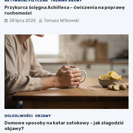
AKTYWNOŚĆ FIZYCZNA
TRENING SIŁOWY
Przykurcz ścięgna Achillesa – ćwiczenia na poprawę
ruchomości
28 lipca 2026
Tomasz Witkowski
DOLEGLIWOŚCI
OBJAWY
Domowe sposoby na katar zatokowy – jak złagodzić
objawy?