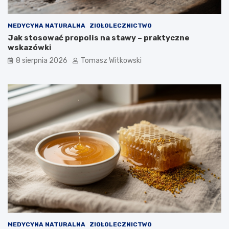
n
n
e
e
MEDYCYNA NATURALNA
ZIOŁOLECZNICTWO
m
w
Jak stosować propolis na stawy – praktyczne
:
l
wskazówki
e
e
f
c
8 sierpnia 2026
Tomasz Witkowski
e
z
k
e
t
n
y
i
i
u
j
c
a
u
k
k
d
r
ł
z
u
y
g
c
o
y
m
o
ż
n
MEDYCYNA NATURALNA
ZIOŁOLECZNICTWO