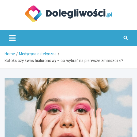
Skip
to
content
dolegliwosci.pl
Home
Medycyna estetyczna
Botoks czy kwas hialuronowy – co wybrać na pierwsze zmarszczki?