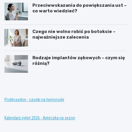
Przeciwwskazania do powiększania ust –
co warto wiedzieć?
Czego nie wolno robić po botoksie –
najważniejsze zalecenia
Rodzaje implantów zębowych – czym się
różnią?
T
K
e
o
r
n
a
w
p
e
i
n
Proktosedon - czopki na hemoroidy
a
c
z
j
a
o
Kalendarz pyleń 2026 - Apteczka na sezon
s
n
t
a