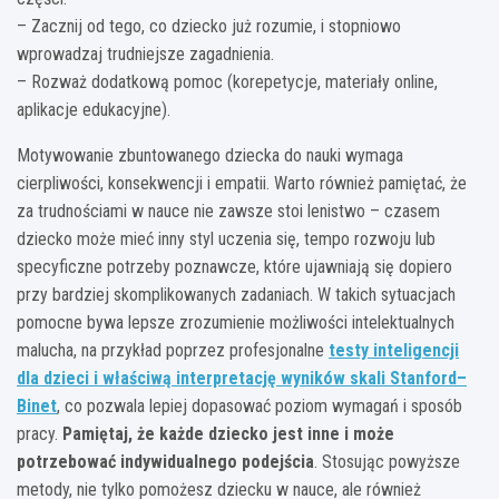
– Zacznij od tego, co dziecko już rozumie, i stopniowo
wprowadzaj trudniejsze zagadnienia.
– Rozważ dodatkową pomoc (korepetycje, materiały online,
aplikacje edukacyjne).
Motywowanie zbuntowanego dziecka do nauki wymaga
cierpliwości, konsekwencji i empatii. Warto również pamiętać, że
za trudnościami w nauce nie zawsze stoi lenistwo – czasem
dziecko może mieć inny styl uczenia się, tempo rozwoju lub
specyficzne potrzeby poznawcze, które ujawniają się dopiero
przy bardziej skomplikowanych zadaniach. W takich sytuacjach
pomocne bywa lepsze zrozumienie możliwości intelektualnych
malucha, na przykład poprzez profesjonalne
testy inteligencji
dla dzieci i właściwą interpretację wyników skali Stanford–
Binet
, co pozwala lepiej dopasować poziom wymagań i sposób
pracy.
Pamiętaj, że każde dziecko jest inne i może
potrzebować indywidualnego podejścia
. Stosując powyższe
metody, nie tylko pomożesz dziecku w nauce, ale również