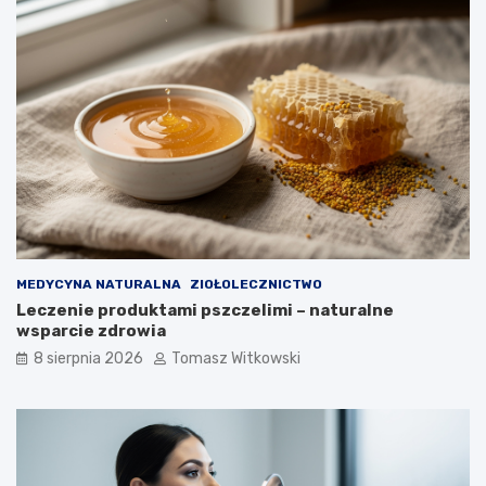
y
i
i
u
j
c
a
u
k
k
d
r
ł
z
u
y
g
c
o
y
m
o
ż
n
MEDYCYNA NATURALNA
ZIOŁOLECZNICTWO
a
Leczenie produktami pszczelimi – naturalne
j
wsparcie zdrowia
ą
8 sierpnia 2026
Tomasz Witkowski
s
t
o
s
o
w