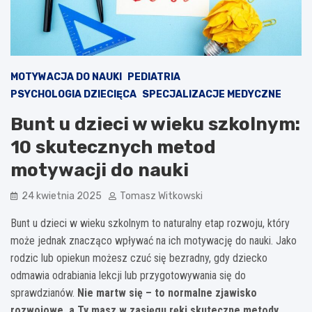
MOTYWACJA DO NAUKI
PEDIATRIA
PSYCHOLOGIA DZIECIĘCA
SPECJALIZACJE MEDYCZNE
Bunt u dzieci w wieku szkolnym:
10 skutecznych metod
motywacji do nauki
24 kwietnia 2025
Tomasz Witkowski
Bunt u dzieci w wieku szkolnym to naturalny etap rozwoju, który
może jednak znacząco wpływać na ich motywację do nauki. Jako
rodzic lub opiekun możesz czuć się bezradny, gdy dziecko
odmawia odrabiania lekcji lub przygotowywania się do
sprawdzianów.
Nie martw się – to normalne zjawisko
rozwojowe, a Ty masz w zasięgu ręki skuteczne metody
,