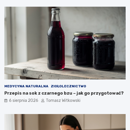
e
z
k
e
t
n
y
i
i
u
j
c
a
u
k
k
d
r
ł
z
u
y
g
c
o
y
m
o
ż
MEDYCYNA NATURALNA
ZIOŁOLECZNICTWO
n
Przepis na sok z czarnego bzu – jak go przygotować?
a
6 sierpnia 2026
Tomasz Witkowski
j
ą
s
t
o
s