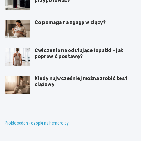
przygotować?
Co pomaga na zgagę w ciąży?
Ćwiczenia na odstające łopatki – jak
poprawić postawę?
Kiedy najwcześniej można zrobić test
ciążowy
T
K
e
o
r
n
a
w
p
e
i
n
Proktosedon - czopki na hemoroidy
a
c
z
j