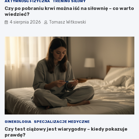
AKTYWNOŚĆ FIZYCZNA
TRENING SIŁOWY
Czy po pobraniu krwi można iść na siłownię – co warto
wiedzieć?
4 sierpnia 2026
Tomasz Witkowski
GINEKOLOGIA
SPECJALIZACJE MEDYCZNE
Czy test ciążowy jest wiarygodny – kiedy pokazuje
prawdę?