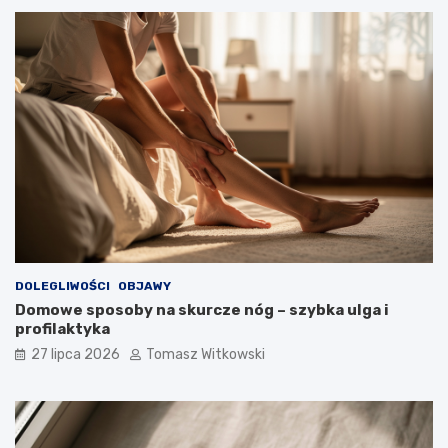
DOLEGLIWOŚCI
OBJAWY
Domowe sposoby na skurcze nóg – szybka ulga i
profilaktyka
27 lipca 2026
Tomasz Witkowski