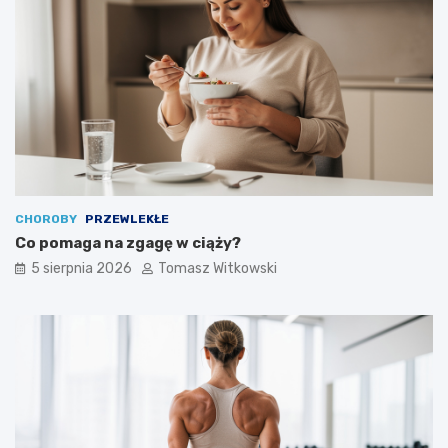
o
w
a
ć
CHOROBY
PRZEWLEKŁE
Co pomaga na zgagę w ciąży?
5 sierpnia 2026
Tomasz Witkowski