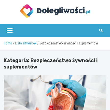
Skip
to
content
dolegliwosci.pl
Home
Lista artykułów
Bezpieczeństwo żywności i suplementów
Kategoria:
Bezpieczeństwo żywności i
suplementów