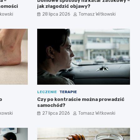
a –
Domowe sposoby na katar zatokowy –
homości
jak złagodzić objawy?
kowski
28 lipca 2026
Tomasz Witkowski
LECZENIE
TERAPIE
o
Czy po kontraście można prowadzić
samochód?
kowski
27 lipca 2026
Tomasz Witkowski