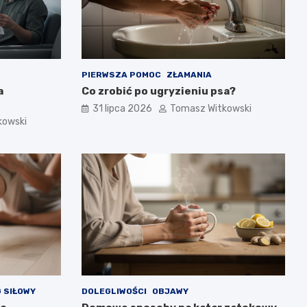
PIERWSZA POMOC
ZŁAMANIA
a
Co zrobić po ugryzieniu psa?
31 lipca 2026
Tomasz Witkowski
kowski
 SIŁOWY
DOLEGLIWOŚCI
OBJAWY