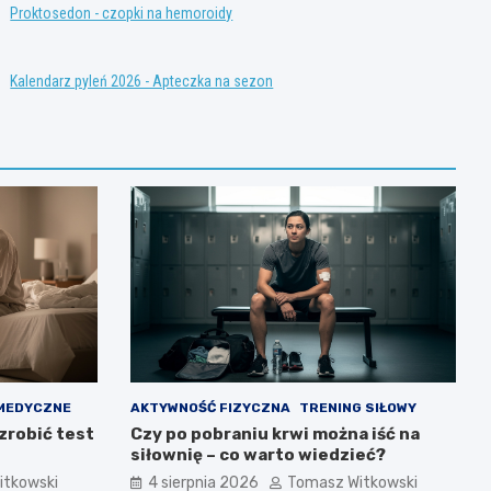
Proktosedon - czopki na hemoroidy
Kalendarz pyleń 2026 - Apteczka na sezon
MEDYCZNE
AKTYWNOŚĆ FIZYCZNA
TRENING SIŁOWY
zrobić test
Czy po pobraniu krwi można iść na
siłownię – co warto wiedzieć?
itkowski
4 sierpnia 2026
Tomasz Witkowski