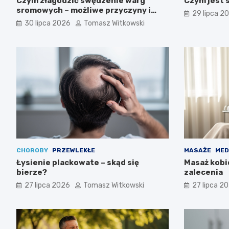
Czym złagodzić swędzenie warg
Czym jest 
sromowych – możliwe przyczyny i
29 lipca 2
pomoc
30 lipca 2026
Tomasz Witkowski
CHOROBY
PRZEWLEKŁE
MASAŻE
MED
Łysienie plackowate – skąd się
Masaż kobi
bierze?
zalecenia
27 lipca 2026
Tomasz Witkowski
27 lipca 2