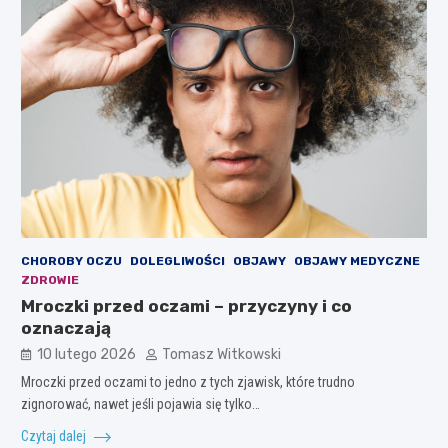
CHOROBY OCZU
DOLEGLIWOŚCI
OBJAWY
OBJAWY MEDYCZNE
ZDROWIE
Mroczki przed oczami – przyczyny i co
oznaczają
10 lutego 2026
Tomasz Witkowski
Mroczki przed oczami to jedno z tych zjawisk, które trudno
zignorować, nawet jeśli pojawia się tylko…
Czytaj dalej