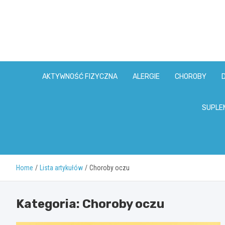
Skip
to
content
AKTYWNOŚĆ FIZYCZNA
ALERGIE
CHOROBY
SUPLE
Home
Lista artykułów
Choroby oczu
Kategoria:
Choroby oczu