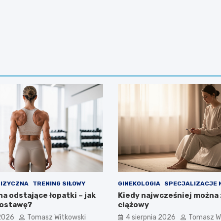
FIZYCZNA
TRENING SIŁOWY
GINEKOLOGIA
SPECJALIZACJE 
a odstające łopatki – jak
Kiedy najwcześniej można 
postawę?
ciążowy
 2026
Tomasz Witkowski
4 sierpnia 2026
Tomasz W