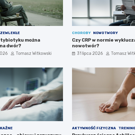
ZEWLEKŁE
CHOROBY
NOWOTWORY
ntybiotyku można
Czy CRP w normie wyklucz
na dwór?
nowotwór?
2026
Tomasz Witkowski
31 lipca 2026
Tomasz Wit
KAŹNE
AKTYWNOŚĆ FIZYCZNA
TRENING