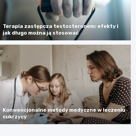
Terapia zastępcza testosteronem: efekty i
jak długo można ją stosować
Konwencjonalne metody medyczne w leczeniu
cukrzycy