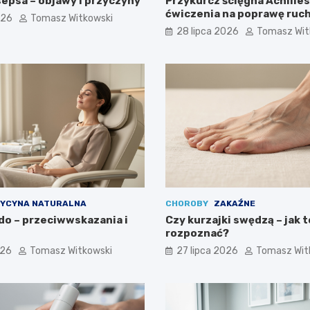
sepsa – objawy i przyczyny
Przykurcz ścięgna Achilles
ćwiczenia na poprawę ruc
026
Tomasz Witkowski
28 lipca 2026
Tomasz Wit
YCYNA NATURALNA
CHOROBY
ZAKAŹNE
do – przeciwwskazania i
Czy kurzajki swędzą – jak t
rozpoznać?
026
Tomasz Witkowski
27 lipca 2026
Tomasz Wit