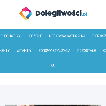
dolegliwosci.pl
DOLEGLIWOŚCI
LECZENIE
MEDYCYNA NATURALNA
PIERWS
MENTY
WITAMINY
ZDROWY STYL ŻYCIA
POZOSTAŁE
K