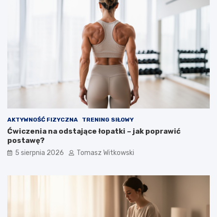
o
s
o
w
a
ć
AKTYWNOŚĆ FIZYCZNA
TRENING SIŁOWY
Ćwiczenia na odstające łopatki – jak poprawić
postawę?
5 sierpnia 2026
Tomasz Witkowski