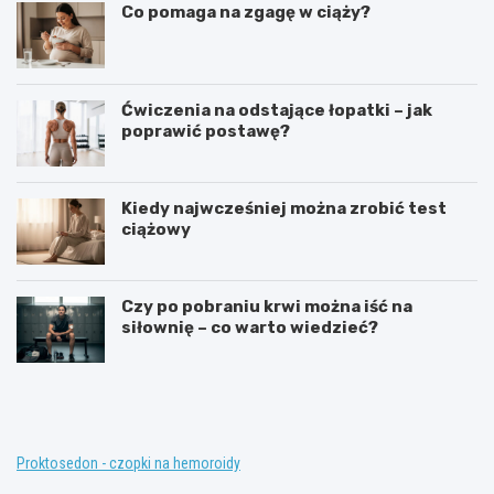
Co pomaga na zgagę w ciąży?
Ćwiczenia na odstające łopatki – jak
poprawić postawę?
Kiedy najwcześniej można zrobić test
ciążowy
Czy po pobraniu krwi można iść na
siłownię – co warto wiedzieć?
T
K
e
o
r
n
a
w
p
e
i
n
Proktosedon - czopki na hemoroidy
a
c