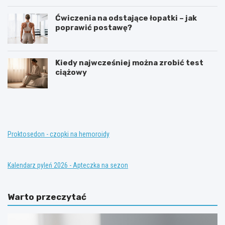
Ćwiczenia na odstające łopatki – jak
poprawić postawę?
Kiedy najwcześniej można zrobić test
ciążowy
T
K
e
o
r
n
a
w
p
e
i
n
Proktosedon - czopki na hemoroidy
a
c
z
j
a
o
Kalendarz pyleń 2026 - Apteczka na sezon
s
n
t
a
ę
l
Warto przeczytać
p
n
c
e
z
m