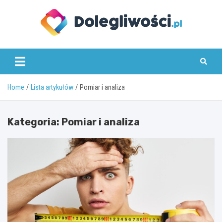
Skip
to
content
dolegliwosci.pl
Home
Lista artykułów
Pomiar i analiza
Kategoria:
Pomiar i analiza