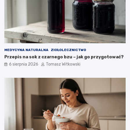
k
k
d
r
ł
z
u
y
g
c
o
y
m
o
ż
MEDYCYNA NATURALNA
ZIOŁOLECZNICTWO
n
Przepis na sok z czarnego bzu – jak go przygotować?
a
6 sierpnia 2026
Tomasz Witkowski
j
ą
s
t
o
s
o
w
a
ć