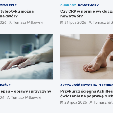
ZEWLEKŁE
CHOROBY
NOWOTWORY
ntybiotyku można
Czy CRP w normie wyklucz
na dwór?
nowotwór?
2026
Tomasz Witkowski
31 lipca 2026
Tomasz Wit
KAŹNE
AKTYWNOŚĆ FIZYCZNA
TRENING
sepsa – objawy i przyczyny
Przykurcz ścięgna Achilles
ćwiczenia na poprawę ruc
026
Tomasz Witkowski
28 lipca 2026
Tomasz Wit