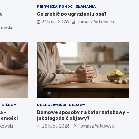
PIERWSZA POMOC
ZŁAMANIA
a
Co zrobić po ugryzieniu psa?
31 lipca 2026
Tomasz Witkowski
kowski
 SIŁOWY
DOLEGLIWOŚCI
OBJAWY
a –
Domowe sposoby na katar zatokowy –
homości
jak złagodzić objawy?
kowski
28 lipca 2026
Tomasz Witkowski