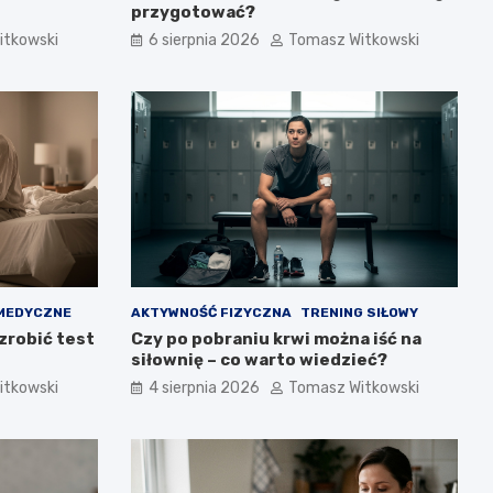
przygotować?
itkowski
6 sierpnia 2026
Tomasz Witkowski
MEDYCZNE
AKTYWNOŚĆ FIZYCZNA
TRENING SIŁOWY
zrobić test
Czy po pobraniu krwi można iść na
siłownię – co warto wiedzieć?
itkowski
4 sierpnia 2026
Tomasz Witkowski