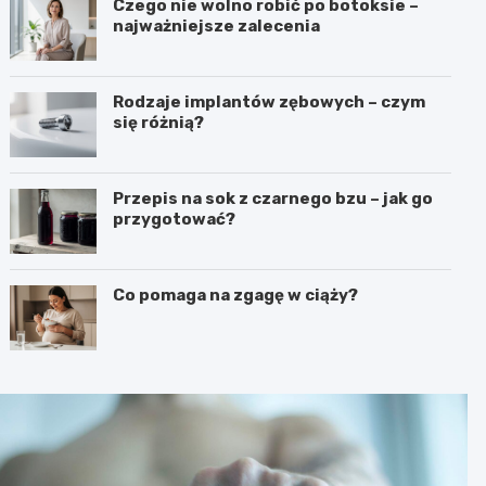
Czego nie wolno robić po botoksie –
najważniejsze zalecenia
Rodzaje implantów zębowych – czym
się różnią?
Przepis na sok z czarnego bzu – jak go
przygotować?
Co pomaga na zgagę w ciąży?