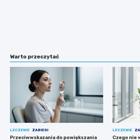
Warto przeczytać
LECZENIE
ZABIEGI
LECZENIE
ZA
Przeciwwskazania do powiększania
Czego nie 