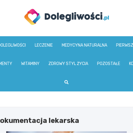
dolegliwosci.pl
DOLEGLIWOŚCI
LECZENIE
MEDYCYNA NATURALNA
PIERWS
MENTY
WITAMINY
ZDROWY STYL ŻYCIA
POZOSTAŁE
K
dokumentacja lekarska