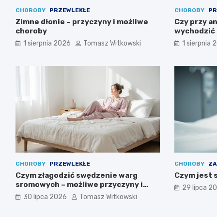
CHOROBY
PRZEWLEKŁE
CHOROBY
PR
Zimne dłonie – przyczyny i możliwe
Czy przy a
choroby
wychodzić 
1 sierpnia 2026
Tomasz Witkowski
1 sierpnia 
CHOROBY
PRZEWLEKŁE
CHOROBY
ZA
Czym złagodzić swędzenie warg
Czym jest 
sromowych – możliwe przyczyny i
29 lipca 2
pomoc
30 lipca 2026
Tomasz Witkowski