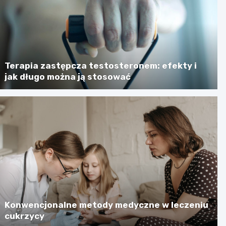
Terapia zastępcza testosteronem: efekty i
jak długo można ją stosować
Konwencjonalne metody medyczne w leczeniu
cukrzycy