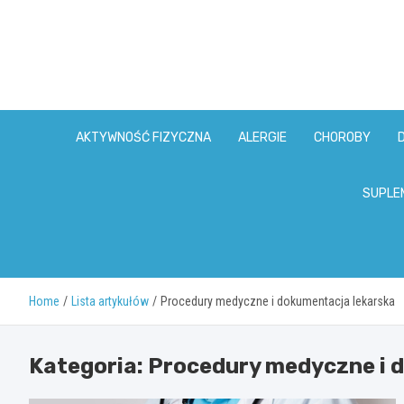
Skip
to
content
AKTYWNOŚĆ FIZYCZNA
ALERGIE
CHOROBY
SUPLE
Home
Lista artykułów
Procedury medyczne i dokumentacja lekarska
Kategoria:
Procedury medyczne i 