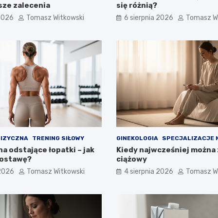
sze zalecenia
się różnią?
 2026
Tomasz Witkowski
6 sierpnia 2026
Tomasz W
FIZYCZNA
TRENING SIŁOWY
GINEKOLOGIA
SPECJALIZACJE 
a odstające łopatki – jak
Kiedy najwcześniej można 
postawę?
ciążowy
 2026
Tomasz Witkowski
4 sierpnia 2026
Tomasz W