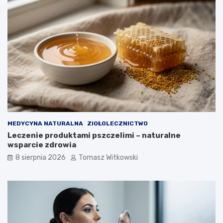
i
u
j
c
a
u
k
k
d
r
ł
z
u
y
g
c
o
y
m
o
ż
n
MEDYCYNA NATURALNA
ZIOŁOLECZNICTWO
a
Leczenie produktami pszczelimi – naturalne
j
wsparcie zdrowia
ą
8 sierpnia 2026
Tomasz Witkowski
s
t
o
s
o
w
a