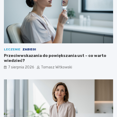
ć
LECZENIE
ZABIEGI
Przeciwwskazania do powiększania ust – co warto
wiedzieć?
7 sierpnia 2026
Tomasz Witkowski