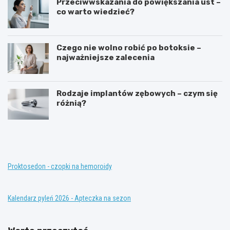
Przeciwwskazania do powiększania ust –
co warto wiedzieć?
Czego nie wolno robić po botoksie –
najważniejsze zalecenia
Rodzaje implantów zębowych – czym się
różnią?
T
K
e
o
r
n
a
w
p
e
i
n
Proktosedon - czopki na hemoroidy
a
c
z
j
a
o
Kalendarz pyleń 2026 - Apteczka na sezon
s
n
t
a
ę
l