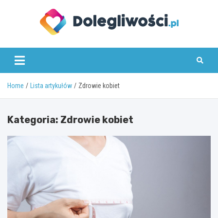
Skip
to
content
dolegliwosci.pl
Home
Lista artykułów
Zdrowie kobiet
Kategoria:
Zdrowie kobiet