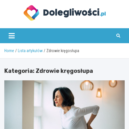
Skip
to
content
dolegliwosci.pl
Home
Lista artykułów
Zdrowie kręgosłupa
Kategoria:
Zdrowie kręgosłupa