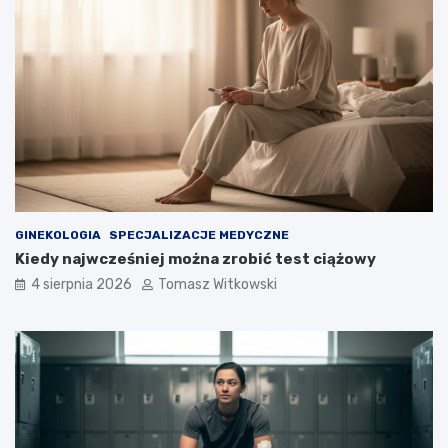
o
w
a
ć
GINEKOLOGIA
SPECJALIZACJE MEDYCZNE
Kiedy najwcześniej można zrobić test ciążowy
4 sierpnia 2026
Tomasz Witkowski