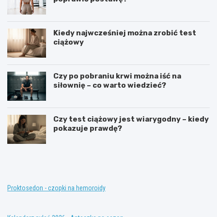
Kiedy najwcześniej można zrobić test
ciążowy
Czy po pobraniu krwi można iść na
siłownię – co warto wiedzieć?
Czy test ciążowy jest wiarygodny – kiedy
pokazuje prawdę?
T
K
e
o
r
n
a
w
p
e
i
n
Proktosedon - czopki na hemoroidy
a
c
z
j
a
o