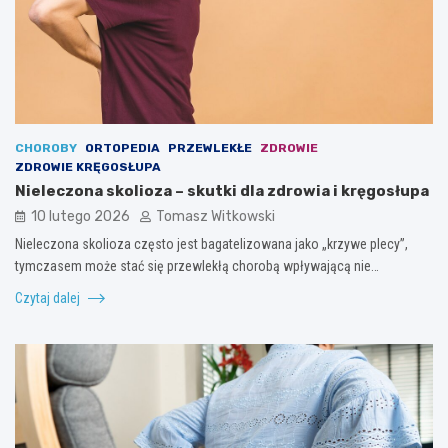
CHOROBY
ORTOPEDIA
PRZEWLEKŁE
ZDROWIE
ZDROWIE KRĘGOSŁUPA
Nieleczona skolioza – skutki dla zdrowia i kręgosłupa
10 lutego 2026
Tomasz Witkowski
Nieleczona skolioza często jest bagatelizowana jako „krzywe plecy”,
tymczasem może stać się przewlekłą chorobą wpływającą nie…
Czytaj dalej