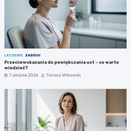
ć
LECZENIE
ZABIEGI
Przeciwwskazania do powiększania ust – co warto
wiedzieć?
7 sierpnia 2026
Tomasz Witkowski