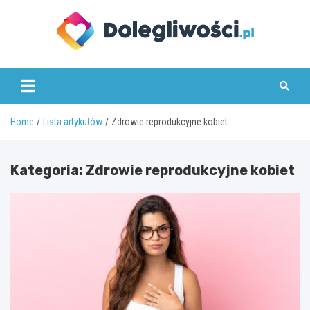
Skip
to
content
dolegliwosci.pl
Home
Lista artykułów
Zdrowie reprodukcyjne kobiet
Kategoria:
Zdrowie reprodukcyjne kobiet