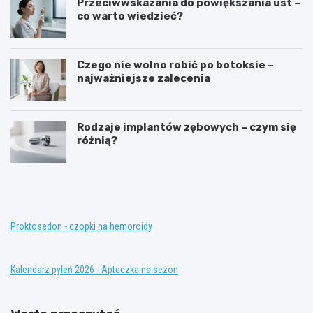
Przeciwwskazania do powiększania ust –
co warto wiedzieć?
Czego nie wolno robić po botoksie –
najważniejsze zalecenia
Rodzaje implantów zębowych – czym się
różnią?
T
K
e
o
r
n
a
w
p
e
i
n
Proktosedon - czopki na hemoroidy
a
c
z
j
a
o
Kalendarz pyleń 2026 - Apteczka na sezon
s
n
t
a
ę
l