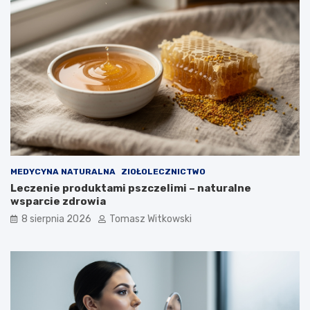
i
u
j
c
a
u
k
k
d
r
ł
z
u
y
g
c
o
y
m
o
ż
n
MEDYCYNA NATURALNA
ZIOŁOLECZNICTWO
a
Leczenie produktami pszczelimi – naturalne
j
wsparcie zdrowia
ą
8 sierpnia 2026
Tomasz Witkowski
s
t
o
s
o
w
a