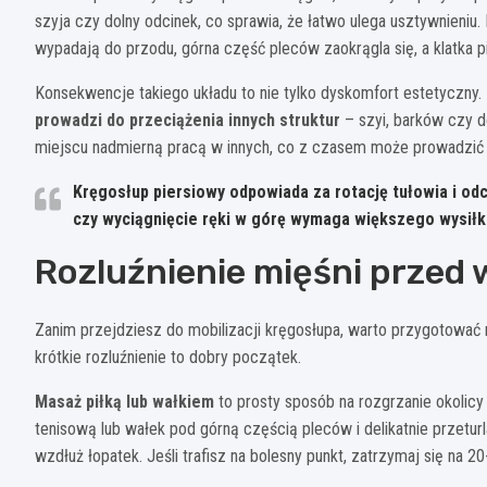
szyja czy dolny odcinek, co sprawia, że łatwo ulega usztywnieniu
wypadają do przodu, górna część pleców zaokrągla się, a klatka p
Konsekwencje takiego układu to nie tylko dyskomfort estetyczny.
prowadzi do przeciążenia innych struktur
– szyi, barków czy d
miejscu nadmierną pracą w innych, co z czasem może prowadzić do
Kręgosłup piersiowy odpowiada za rotację tułowia i odch
czy wyciągnięcie ręki w górę wymaga większego wysiłk
Rozluźnienie mięśni przed
Zanim przejdziesz do mobilizacji kręgosłupa, warto przygotować 
krótkie rozluźnienie to dobry początek.
Masaż piłką lub wałkiem
to prosty sposób na rozgrzanie okolicy 
tenisową lub wałek pod górną częścią pleców i delikatnie przeturl
wzdłuż łopatek. Jeśli trafisz na bolesny punkt, zatrzymaj się na 2