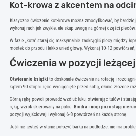
Kot-krowa z akcentem na odci
Klasyczne ćwiczenie kot-krowa można zmodyfikować, by bardzie
wykonuj ruch jak zwykle, ale skup uwagę na górnej części pleców.
W fazie „kota” staraj się maksymalnie zaokrąglić plecy między łopa
mostek do przodu i lekko unieś głowę. Wykonaj 10-12 powtórzeń, 
Ćwiczenia w pozycji leżącej
Otwieranie książki
to doskonałe ćwiczenie na rotację i rozciągni
kątem 90 stopni, ręce wyciągnięte przed sobą, dłonie złożone ra
Górną rękę powoli prowadź wzdłuż łuku, otwierając tułów i stara
ręką, wzrok skierowany na palce.
Biodra i nogi pozostają nier
pozycji wyjściowej i wykonaj 6-8 powtórzeń na każdą stronę.
Jeśli nie jesteś w stanie położyć barku na podłodze, nie ma proble