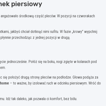
nek piersiowy
j angażowało środkową część pleców. W pozycji na czworakach
tkami, jakbyś chciał dotknąć nimi sufitu. W fazie „krowy” wypchnij
płynnie przechodząc z jednej pozycji w drugą.
ęcie jednocześnie. Połóż się na boku, nogi zgięte w kolanach pod
zem.
jąc się położyć drugą stronę pleców na podłodze. Głowa podąża za
uchome
– to ważne, by izolować ruch w odcinku piersiowym. Wróć do
mu. Idź tak daleko, jak pozwala ci komfort, bez bólu.