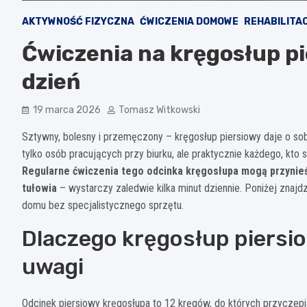
AKTYWNOŚĆ FIZYCZNA
ĆWICZENIA DOMOWE
REHABILITA
Ćwiczenia na kręgosłup pi
dzień
19 marca 2026
Tomasz Witkowski
Sztywny, bolesny i przemęczony – kręgosłup piersiowy daje o so
tylko osób pracujących przy biurku, ale praktycznie każdego, kto
Regularne ćwiczenia tego odcinka kręgosłupa mogą przynieś
tułowia
– wystarczy zaledwie kilka minut dziennie. Poniżej zn
domu bez specjalistycznego sprzętu.
Dlaczego kręgosłup piersi
uwagi
Odcinek piersiowy kręgosłupa to 12 kręgów, do których przyczepia