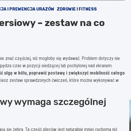
CJA I PREWENCJA URAZÓW
ZDROWIE I FITNESS
ersiowy – zestaw na co
bie znać częściej, niż mogłoby się wydawać. Problem dotyczy nie
 spędza czas w pozycji siedzącej lub pochylonej nad ekranem.
ć ulgę w bólu, poprawić postawę i zwiększyć mobilność całego
ajdziesz zestaw sprawdzonych ćwiczeń, które można wykonywać w
owy wymaga szczególnej
ją się żebra. Ta część pleców jest naturalnie mniej ruchoma niż