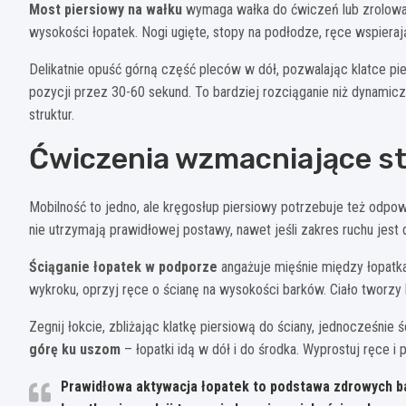
Most piersiowy na wałku
wymaga wałka do ćwiczeń lub zrolowan
wysokości łopatek. Nogi ugięte, stopy na podłodze, ręce wspieraj
Delikatnie opuść górną część pleców w dół, pozwalając klatce pi
pozycji przez 30-60 sekund. To bardziej rozciąganie niż dynamic
struktur.
Ćwiczenia wzmacniające sta
Mobilność to jedno, ale kręgosłup piersiowy potrzebuje też odp
nie utrzymają prawidłowej postawy, nawet jeśli zakres ruchu jest 
Ściąganie łopatek w podporze
angażuje mięśnie między łopatka
wykroku, oprzyj ręce o ścianę na wysokości barków. Ciało tworzy l
Zegnij łokcie, zbliżając klatkę piersiową do ściany, jednocześnie ś
górę ku uszom
– łopatki idą w dół i do środka. Wyprostuj ręce i
Prawidłowa aktywacja łopatek to podstawa zdrowych bar