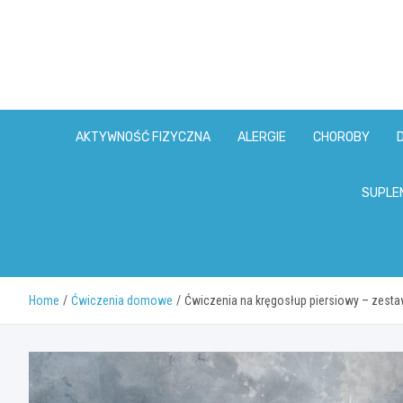
Skip
to
content
AKTYWNOŚĆ FIZYCZNA
ALERGIE
CHOROBY
SUPLE
Home
Ćwiczenia domowe
Ćwiczenia na kręgosłup piersiowy – zesta