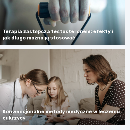
Terapia zastępcza testosteronem: efekty i
jak długo można ją stosować
Konwencjonalne metody medyczne w leczeniu
cukrzycy