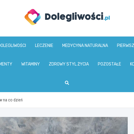
dolegliwosci.pl
DOLEGLIWOŚCI
LECZENIE
MEDYCYNA NATURALNA
PIERWS
MENTY
WITAMINY
ZDROWY STYL ŻYCIA
POZOSTAŁE
K
w na co dzień