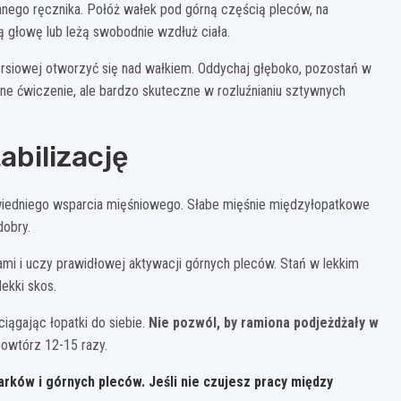
ego ręcznika. Połóż wałek pod górną częścią pleców, na
ą głowę lub leżą swobodnie wzdłuż ciała.
ersiowej otworzyć się nad wałkiem. Oddychaj głęboko, pozostań w
zne ćwiczenie, ale bardzo skuteczne w rozluźnianiu sztywnych
bilizację
owiedniego wsparcia mięśniowego. Słabe mięśnie międzyłopatkowe
dobry.
mi i uczy prawidłowej aktywacji górnych pleców. Stań w lekkim
ekki skos.
ciągając łopatki do siebie.
Nie pozwól, by ramiona podjeżdżały w
 powtórz 12-15 razy.
ków i górnych pleców. Jeśli nie czujesz pracy między