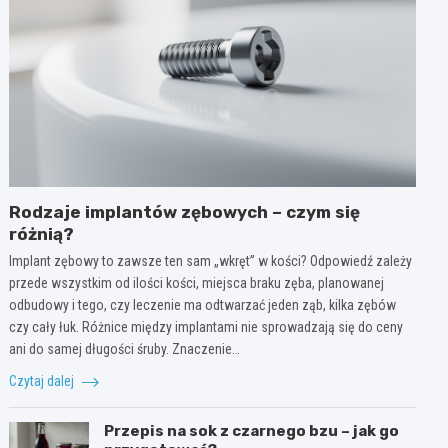
Rodzaje implantów zębowych – czym się
różnią?
Implant zębowy to zawsze ten sam „wkręt” w kości? Odpowiedź zależy
przede wszystkim od ilości kości, miejsca braku zęba, planowanej
odbudowy i tego, czy leczenie ma odtwarzać jeden ząb, kilka zębów
czy cały łuk. Różnice między implantami nie sprowadzają się do ceny
ani do samej długości śruby. Znaczenie…
Czytaj dalej
Przepis na sok z czarnego bzu – jak go