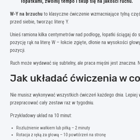
łopatkami, zwolnij tempo i skup się na jakości ruchu.
W-Y na brzuchu
to klasyczne ćwiczenie wzmacniające tylną część
przed siebie, tworząc literę Y.
Unieś ramiona kilka centymetrów nad podłogę, łopatki ściągaj do 
pozycję rąk na literę W – łokcie zgięte, dłonie na wysokości głow
pozycji.
Ruch może wydawać się subtelny, ale praca mięśni jest znaczna. Nie
Jak układać ćwiczenia w c
Nie musisz wykonywać wszystkich ćwiczeń każdego dnia. Lepiej
przepracować cały zestaw raz w tygodniu.
Przykładowy układ na 10 minut:
Rozluźnienie wałkiem lub piłką – 2 minuty
Rotacja z ręką za głową – 10 powtórzeń na stronę