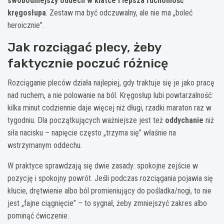
swobodniejszy oddech w klatce i lepsza ruchomość
kręgosłupa
. Zestaw ma być odczuwalny, ale nie ma „boleć
heroicznie”.
Jak rozciągać plecy, żeby
faktycznie poczuć różnicę
Rozciąganie pleców działa najlepiej, gdy traktuje się je jako pracę
nad ruchem, a nie polowanie na ból. Kręgosłup lubi powtarzalność:
kilka minut codziennie daje więcej niż długi, rzadki maraton raz w
tygodniu. Dla początkujących ważniejsze jest też
oddychanie
niż
siła nacisku – napięcie często „trzyma się” właśnie na
wstrzymanym oddechu.
W praktyce sprawdzają się dwie zasady: spokojne zejście w
pozycję i spokojny powrót. Jeśli podczas rozciągania pojawia się
kłucie, drętwienie albo ból promieniujący do pośladka/nogi, to nie
jest „fajne ciągnięcie” – to sygnał, żeby zmniejszyć zakres albo
pominąć ćwiczenie.