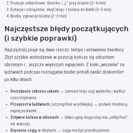
Pozycje oddechowe: dziecko / „L” przy ścianie (2–4 min)
Rotacja i odciążenie: skręt leżąc + kolana do klatki (3–5 min)
Biodra: zginacze biodra (2–3 min)
Najczęstsze błędy początkujących
(i szybkie poprawki)
Najczęściej psuje się dwie rzeczy: tempo i ustawienie miednicy.
Zbyt szybkie wchodzenie w pozycję kończy się odruchem
obronnym i… jeszcze większym napięciem. Z kolei „wiszenie” na
lędźwiach podczas rozciągania bioder potrafi nasilić dyskomfort
po kilku dniach.
Dociskanie zakresu rękami
→ zamiast tego użyj wydechu i wydłuż
czas trzymania.
Przeprost w lędźwiach
(szczególnie w półklęku) → podwiń miednicę,
napnij pośladek.
Sztywne kolana w skłonach
→ lekko ugnij, kręgosłup ma „oddychać”,
nie walczyć.
Kręcenie szyją
w skrętach → szyja ma być przedłużeniem