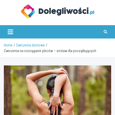
Skip
to
content
dolegliwosci.pl
Home
Ćwiczenia domowe
Ćwiczenia na rozciąganie pleców – zestaw dla początkujących