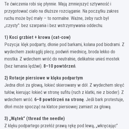
Te ćwiczenia robi się płynnie. Mają zmniejszyć sztywność i
przygotować ciało na dłuższe rozciąganie. Na początku zakres
ruchu może być mały – to normalne. Ważne, żeby ruch był
„czysty”: bez szarpania i bez wstrzymywania oddechu.
1) Koci grzbiet + krowa (cat-cow)
Pozycja: klęk podparty, dłonie pod barkami, kolana pod biodrami. Z
wydechem zaokrąglij plecy, podwiń miednicę, broda lekko do
mostka. Z wdechem wróć do neutralnie, delikatnie unieś mostek
(bez łamania lędźwi).
8–10 powtórzeń
.
2) Rotacje piersiowe w klęku podpartym
Jedna dłoń za głową, łokieć skierowany w dół. Z wydechem skręć
tułów, kierując łokieć w stronę sufitu (ruch z klatki, nie z bioder). Z
wdechem wróć.
6–8 powtórzeń na stronę
. Jeśli bark protestuje,
dłoń może spocząć na klatce piersiowej zamiast za głową.
3) „Wątek” (thread the needle)
Z klęku podpartego przełóż prawą rękę pod lewą, „wkręcając”