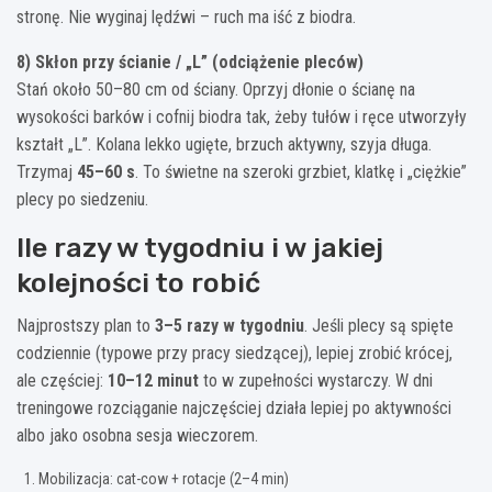
stronę. Nie wyginaj lędźwi – ruch ma iść z biodra.
8) Skłon przy ścianie / „L” (odciążenie pleców)
Stań około 50–80 cm od ściany. Oprzyj dłonie o ścianę na
wysokości barków i cofnij biodra tak, żeby tułów i ręce utworzyły
kształt „L”. Kolana lekko ugięte, brzuch aktywny, szyja długa.
Trzymaj
45–60 s
. To świetne na szeroki grzbiet, klatkę i „ciężkie”
plecy po siedzeniu.
Ile razy w tygodniu i w jakiej
kolejności to robić
Najprostszy plan to
3–5 razy w tygodniu
. Jeśli plecy są spięte
codziennie (typowe przy pracy siedzącej), lepiej zrobić krócej,
ale częściej:
10–12 minut
to w zupełności wystarczy. W dni
treningowe rozciąganie najczęściej działa lepiej po aktywności
albo jako osobna sesja wieczorem.
Mobilizacja: cat-cow + rotacje (2–4 min)