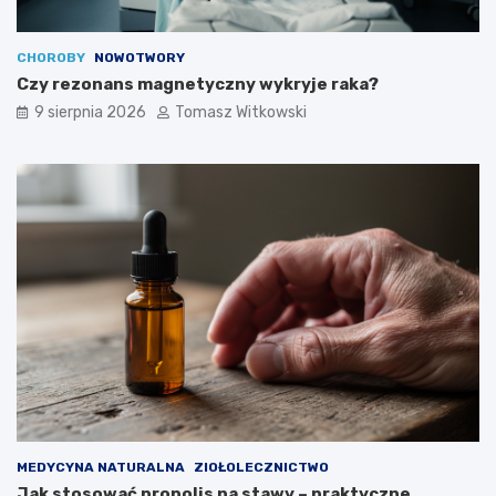
o
ż
n
CHOROBY
NOWOTWORY
a
Czy rezonans magnetyczny wykryje raka?
j
9 sierpnia 2026
Tomasz Witkowski
ą
s
t
o
s
o
w
a
ć
MEDYCYNA NATURALNA
ZIOŁOLECZNICTWO
Jak stosować propolis na stawy – praktyczne