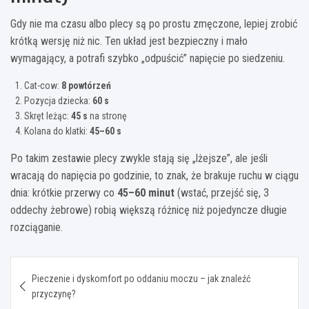
Gdy nie ma czasu albo plecy są po prostu zmęczone, lepiej zrobić
krótką wersję niż nic. Ten układ jest bezpieczny i mało
wymagający, a potrafi szybko „odpuścić” napięcie po siedzeniu.
Cat-cow:
8 powtórzeń
Pozycja dziecka:
60 s
Skręt leżąc:
45 s
na stronę
Kolana do klatki:
45–60 s
Po takim zestawie plecy zwykle stają się „lżejsze”, ale jeśli
wracają do napięcia po godzinie, to znak, że brakuje ruchu w ciągu
dnia: krótkie przerwy co
45–60 minut
(wstać, przejść się, 3
oddechy żebrowe) robią większą różnicę niż pojedyncze długie
rozciąganie.
Nawigacja
Pieczenie i dyskomfort po oddaniu moczu – jak znaleźć
wpisu
przyczynę?