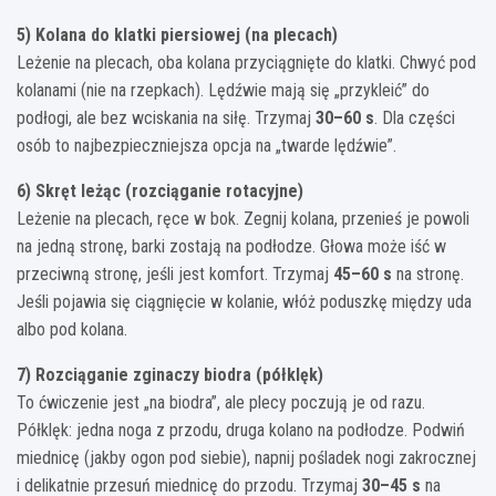
5) Kolana do klatki piersiowej (na plecach)
Leżenie na plecach, oba kolana przyciągnięte do klatki. Chwyć pod
kolanami (nie na rzepkach). Lędźwie mają się „przykleić” do
podłogi, ale bez wciskania na siłę. Trzymaj
30–60 s
. Dla części
osób to najbezpieczniejsza opcja na „twarde lędźwie”.
6) Skręt leżąc (rozciąganie rotacyjne)
Leżenie na plecach, ręce w bok. Zegnij kolana, przenieś je powoli
na jedną stronę, barki zostają na podłodze. Głowa może iść w
przeciwną stronę, jeśli jest komfort. Trzymaj
45–60 s
na stronę.
Jeśli pojawia się ciągnięcie w kolanie, włóż poduszkę między uda
albo pod kolana.
7) Rozciąganie zginaczy biodra (półklęk)
To ćwiczenie jest „na biodra”, ale plecy poczują je od razu.
Półklęk: jedna noga z przodu, druga kolano na podłodze. Podwiń
miednicę (jakby ogon pod siebie), napnij pośladek nogi zakrocznej
i delikatnie przesuń miednicę do przodu. Trzymaj
30–45 s
na