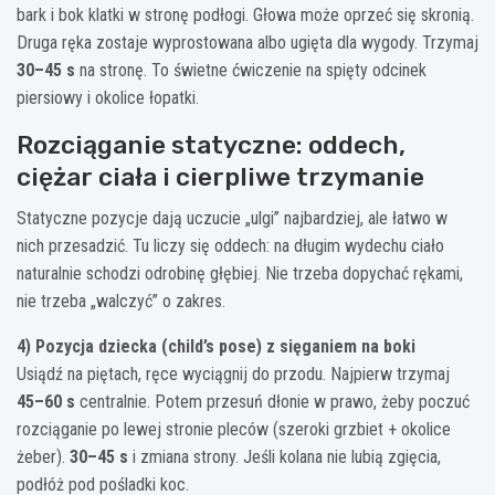
bark i bok klatki w stronę podłogi. Głowa może oprzeć się skronią.
Druga ręka zostaje wyprostowana albo ugięta dla wygody. Trzymaj
30–45 s
na stronę. To świetne ćwiczenie na spięty odcinek
piersiowy i okolice łopatki.
Rozciąganie statyczne: oddech,
ciężar ciała i cierpliwe trzymanie
Statyczne pozycje dają uczucie „ulgi” najbardziej, ale łatwo w
nich przesadzić. Tu liczy się oddech: na długim wydechu ciało
naturalnie schodzi odrobinę głębiej. Nie trzeba dopychać rękami,
nie trzeba „walczyć” o zakres.
4) Pozycja dziecka (child’s pose) z sięganiem na boki
Usiądź na piętach, ręce wyciągnij do przodu. Najpierw trzymaj
45–60 s
centralnie. Potem przesuń dłonie w prawo, żeby poczuć
rozciąganie po lewej stronie pleców (szeroki grzbiet + okolice
żeber).
30–45 s
i zmiana strony. Jeśli kolana nie lubią zgięcia,
podłóż pod pośladki koc.