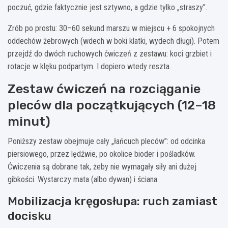
poczuć, gdzie faktycznie jest sztywno, a gdzie tylko „straszy”.
Zrób po prostu: 30–60 sekund marszu w miejscu + 6 spokojnych
oddechów żebrowych (wdech w boki klatki, wydech długi). Potem
przejdź do dwóch ruchowych ćwiczeń z zestawu: koci grzbiet i
rotacje w klęku podpartym. I dopiero wtedy reszta.
Zestaw ćwiczeń na rozciąganie
pleców dla początkujących (12–18
minut)
Poniższy zestaw obejmuje cały „łańcuch pleców”: od odcinka
piersiowego, przez lędźwie, po okolice bioder i pośladków.
Ćwiczenia są dobrane tak, żeby nie wymagały siły ani dużej
gibkości. Wystarczy mata (albo dywan) i ściana.
Mobilizacja kręgosłupa: ruch zamiast
docisku