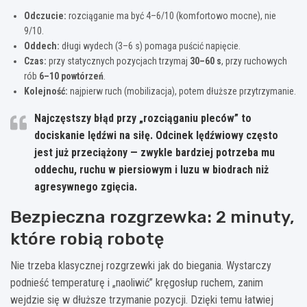
Odczucie:
rozciąganie ma być 4–6/10 (komfortowo mocne), nie
9/10.
Oddech:
długi wydech (3–6 s) pomaga puścić napięcie.
Czas:
przy statycznych pozycjach trzymaj
30–60 s
, przy ruchowych
rób
6–10 powtórzeń
.
Kolejność:
najpierw ruch (mobilizacja), potem dłuższe przytrzymanie.
Najczęstszy błąd przy „rozciąganiu pleców” to
dociskanie lędźwi na siłę. Odcinek lędźwiowy często
jest już przeciążony — zwykle bardziej potrzeba mu
oddechu, ruchu w piersiowym i luzu w biodrach niż
agresywnego zgięcia.
Bezpieczna rozgrzewka: 2 minuty,
które robią robotę
Nie trzeba klasycznej rozgrzewki jak do biegania. Wystarczy
podnieść temperaturę i „naoliwić” kręgosłup ruchem, zanim
wejdzie się w dłuższe trzymanie pozycji. Dzięki temu łatwiej