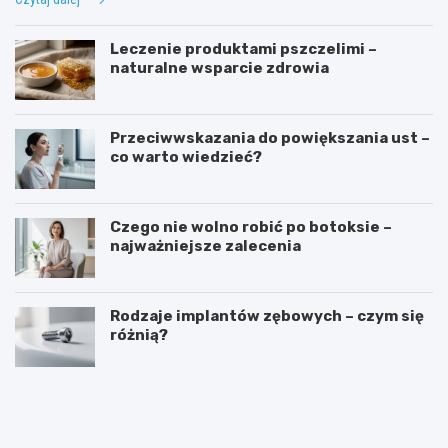
Leczenie produktami pszczelimi –
naturalne wsparcie zdrowia
Przeciwwskazania do powiększania ust –
co warto wiedzieć?
Czego nie wolno robić po botoksie –
najważniejsze zalecenia
Rodzaje implantów zębowych – czym się
różnią?
T
K
e
o
r
n
a
w
p
e