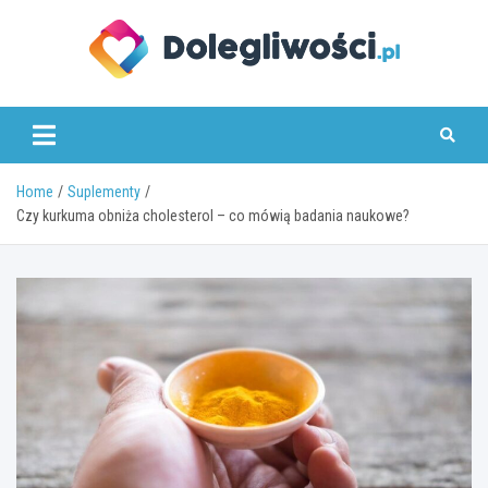
Skip
to
content
dolegliwosci.pl
Home
Suplementy
Czy kurkuma obniża cholesterol – co mówią badania naukowe?