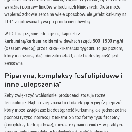
wyraźnej poprawy lipidów w badaniach klinicznych. Dieta może
wspierać zdrowie serca na wiele sposobów, ale „efekt kurkumy na
LDL” z gotowania bywa po prostu nieuchwytny.
W RCT najczęściej stosuje się kapsułki z
kurkuminą/kurkuminoidami
w dawkach rzędu
500–1500 mg/d
(czasem więcej) przez kilka–kilkanaście tygodni. To już poziom,
który ma szansę dać mierzalny efekt, o ile biodostępność jest
sensowna.
Piperyna, kompleksy fosfolipidowe i
inne „ulepszenia”
Żeby zwiększyć wchłanianie, producenci stosują różne
technologie. Najbardziej znana to dodatek
piperyny
(z pieprzu),
który może zwiększać biodostępność kurkuminy, ale jednocześnie
podnosi ryzyko interakcji z lekami. Są też formy typu fitosomy
(kompleksy fosfolipidowe), micele czy nanonośniki – w praktyce