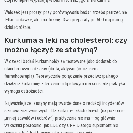
często lepiej wypadają w badaniach niż „goła” kurkumina.
Wniosek jest prosty: przy porównywaniu badań trzeba patrzeć nie
tylko na dawkę, ale i na
formę
. Dwa preparaty po 500 mg mogą
działać różnie.
Kurkuma a leki na cholesterol: czy
można łączyć ze statyną?
W części badań kurkuminoidy są testowane jako dodatek do
standardowych działań (dieta, aktywność, czasem
farmakoterapia). Teoretycznie połączenie przeciwzapalnego
działania kurkuminy z leczeniem lipidowym ma sens, ale praktyka
wymaga ostrożności.
Najważniejsze: statyny mają twarde dane o redukcji incydentów
sercowo-naczyniowych. Dla kurkumy takich danych (na poziomie
„mniej zawałów i udarów”) praktycznie nie ma – są głównie
wskaźniki pośrednie, jak LDL czy CRP. Dlatego suplement nie
powinien być traktowany jako zamiana leczenia.