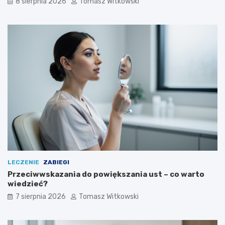
8 sierpnia 2026
Tomasz Witkowski
s
t
o
s
o
w
a
ć
LECZENIE
ZABIEGI
Przeciwwskazania do powiększania ust – co warto
wiedzieć?
7 sierpnia 2026
Tomasz Witkowski