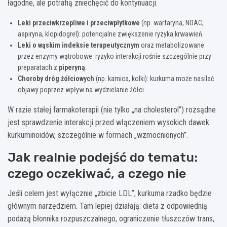
łagodne, ale potrafią zniechęcić do kontynuacji.
Leki przeciwkrzepliwe i przeciwpłytkowe
(np. warfaryna, NOAC,
aspiryna, klopidogrel): potencjalne zwiększenie ryzyka krwawień.
Leki o wąskim indeksie terapeutycznym
oraz metabolizowane
przez enzymy wątrobowe: ryzyko interakcji rośnie szczególnie przy
preparatach z
piperyną
.
Choroby dróg żółciowych
(np. kamica, kolki): kurkuma może nasilać
objawy poprzez wpływ na wydzielanie żółci.
W razie stałej farmakoterapii (nie tylko „na cholesterol”) rozsądne
jest sprawdzenie interakcji przed włączeniem wysokich dawek
kurkuminoidów, szczególnie w formach „wzmocnionych”.
Jak realnie podejść do tematu:
czego oczekiwać, a czego nie
Jeśli celem jest wyłącznie „zbicie LDL”, kurkuma rzadko będzie
głównym narzędziem. Tam lepiej działają: dieta z odpowiednią
podażą błonnika rozpuszczalnego, ograniczenie tłuszczów trans,