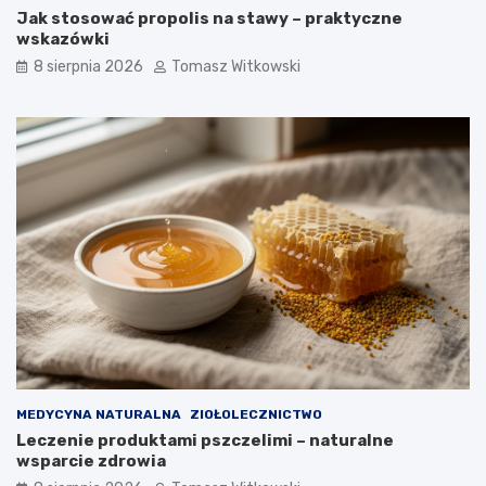
Jak stosować propolis na stawy – praktyczne
:
l
wskazówki
e
e
f
c
8 sierpnia 2026
Tomasz Witkowski
e
z
k
e
t
n
y
i
i
u
j
c
a
u
k
k
d
r
ł
z
u
y
g
c
o
y
m
o
ż
n
MEDYCYNA NATURALNA
ZIOŁOLECZNICTWO
a
Leczenie produktami pszczelimi – naturalne
j
wsparcie zdrowia
ą