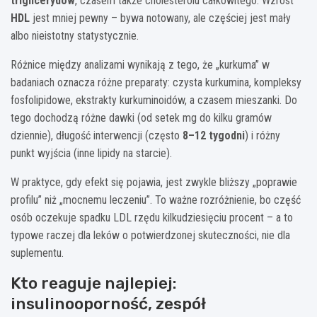
triglicerydów
, czasem także cholesterolu całkowitego. Wzrost
HDL
jest mniej pewny – bywa notowany, ale częściej jest mały
albo nieistotny statystycznie.
Różnice między analizami wynikają z tego, że „kurkuma” w
badaniach oznacza różne preparaty: czysta kurkumina, kompleksy
fosfolipidowe, ekstrakty kurkuminoidów, a czasem mieszanki. Do
tego dochodzą różne dawki (od setek mg do kilku gramów
dziennie), długość interwencji (często
8–12 tygodni
) i różny
punkt wyjścia (inne lipidy na starcie).
W praktyce, gdy efekt się pojawia, jest zwykle bliższy „poprawie
profilu” niż „mocnemu leczeniu”. To ważne rozróżnienie, bo część
osób oczekuje spadku LDL rzędu kilkudziesięciu procent – a to
typowe raczej dla leków o potwierdzonej skuteczności, nie dla
suplementu.
Kto reaguje najlepiej:
insulinooporność, zespół