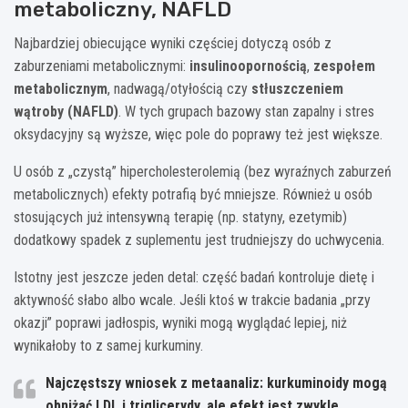
metaboliczny, NAFLD
Najbardziej obiecujące wyniki częściej dotyczą osób z
zaburzeniami metabolicznymi:
insulinoopornością
,
zespołem
metabolicznym
, nadwagą/otyłością czy
stłuszczeniem
wątroby (NAFLD)
. W tych grupach bazowy stan zapalny i stres
oksydacyjny są wyższe, więc pole do poprawy też jest większe.
U osób z „czystą” hipercholesterolemią (bez wyraźnych zaburzeń
metabolicznych) efekty potrafią być mniejsze. Również u osób
stosujących już intensywną terapię (np. statyny, ezetymib)
dodatkowy spadek z suplementu jest trudniejszy do uchwycenia.
Istotny jest jeszcze jeden detal: część badań kontroluje dietę i
aktywność słabo albo wcale. Jeśli ktoś w trakcie badania „przy
okazji” poprawi jadłospis, wyniki mogą wyglądać lepiej, niż
wynikałoby to z samej kurkuminy.
Najczęstszy wniosek z metaanaliz:
kurkuminoidy mogą
obniżać LDL i triglicerydy, ale efekt jest zwykle