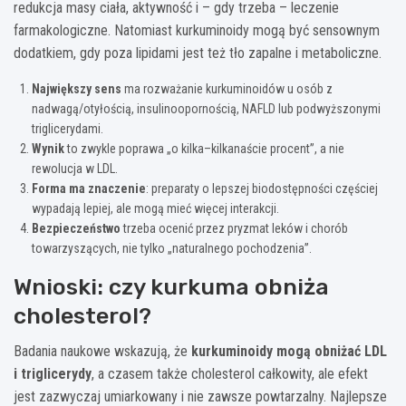
redukcja masy ciała, aktywność i – gdy trzeba – leczenie
farmakologiczne. Natomiast kurkuminoidy mogą być sensownym
dodatkiem, gdy poza lipidami jest też tło zapalne i metaboliczne.
Największy sens
ma rozważanie kurkuminoidów u osób z
nadwagą/otyłością, insulinoopornością, NAFLD lub podwyższonymi
triglicerydami.
Wynik
to zwykle poprawa „o kilka–kilkanaście procent”, a nie
rewolucja w LDL.
Forma ma znaczenie
: preparaty o lepszej biodostępności częściej
wypadają lepiej, ale mogą mieć więcej interakcji.
Bezpieczeństwo
trzeba ocenić przez pryzmat leków i chorób
towarzyszących, nie tylko „naturalnego pochodzenia”.
Wnioski: czy kurkuma obniża
cholesterol?
Badania naukowe wskazują, że
kurkuminoidy mogą obniżać LDL
i triglicerydy
, a czasem także cholesterol całkowity, ale efekt
jest zazwyczaj umiarkowany i nie zawsze powtarzalny. Najlepsze