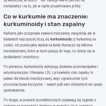
są widoczne, w innych – nie. Dlatego warto patrzeć na
metaanalizy i na to, jak w ogóle projektowano próby.
Co w kurkumie ma znaczenie:
kurkuminoidy i stan zapalny
Kurkuma jako przyprawa zawiera mieszaninę związków, ale w
badaniach najczęściej liczą się
kurkuminoidy
(z kurkuminą na
czele). Ich potencjalny wpływ na lipidy tłumaczy się kilkoma
mechanizmami, które w teorii pasują do tego, co dzieje się w
dyslipidemii i miażdżycy.
Po pierwsze, kurkuminoidy wykazują działanie przeciwzapalne i
antyoksydacyjne. Utlenianie LDL i przewlekły stan zapalny to
paliwo dla blaszki miażdżycowej, więc ograniczenie tych
procesów bywa korzystne – nawet jeśli sam cholesterol nie spada
spektakularnie.
Po drugie, w pracach przedklinicznych pojawiają się sygnały o
wpływie na gospodarkę lipidową w wątrobie (m.in. regulacja