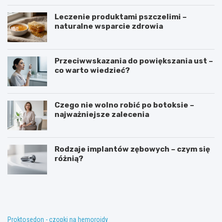
Leczenie produktami pszczelimi –
naturalne wsparcie zdrowia
Przeciwwskazania do powiększania ust –
co warto wiedzieć?
Czego nie wolno robić po botoksie –
najważniejsze zalecenia
Rodzaje implantów zębowych – czym się
różnią?
T
K
e
o
r
n
a
w
p
e
i
n
Proktosedon - czopki na hemoroidy