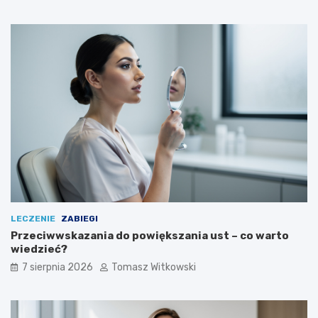
t
o
s
o
w
a
ć
LECZENIE
ZABIEGI
Przeciwwskazania do powiększania ust – co warto
wiedzieć?
7 sierpnia 2026
Tomasz Witkowski