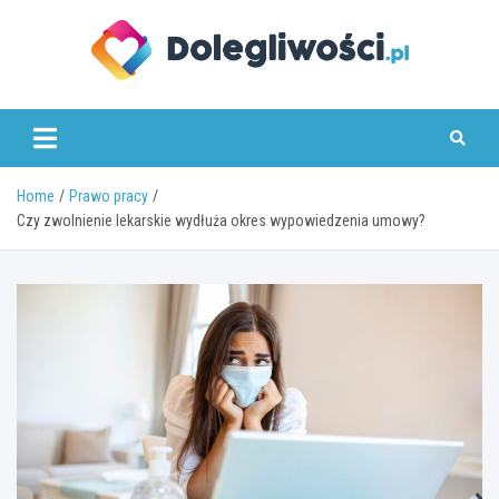
Skip
to
content
dolegliwosci.pl
Home
Prawo pracy
Czy zwolnienie lekarskie wydłuża okres wypowiedzenia umowy?