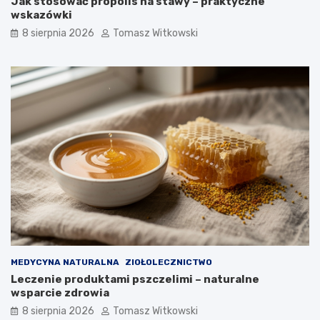
Jak stosować propolis na stawy – praktyczne
:
l
wskazówki
e
e
f
c
8 sierpnia 2026
Tomasz Witkowski
e
z
k
e
t
n
y
i
i
u
j
c
a
u
k
k
d
r
ł
z
u
y
g
c
o
y
m
o
ż
n
MEDYCYNA NATURALNA
ZIOŁOLECZNICTWO
a
Leczenie produktami pszczelimi – naturalne
j
wsparcie zdrowia
ą
8 sierpnia 2026
Tomasz Witkowski
s