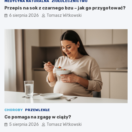
MEDYCYNA NATURALNA
ZIOŁOLECZNICTWO
m
w
Przepis na sok z czarnego bzu – jak go przygotować?
:
l
e
e
6 sierpnia 2026
Tomasz Witkowski
f
c
e
z
k
e
t
n
y
i
i
u
j
c
a
u
k
k
d
r
ł
z
u
y
g
c
o
y
m
o
ż
CHOROBY
PRZEWLEKŁE
n
Co pomaga na zgagę w ciąży?
a
5 sierpnia 2026
Tomasz Witkowski
j
ą