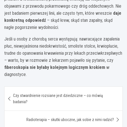
objawami z przewodu pokarmowego czy dróg oddechowych. Nie
jest badaniem pierwszej linii, ale często tym, które wreszcie
daje
konkretną odpowiedź
– skąd krew, skąd stan zapalny, skąd
nagłe pogorszenie wydolności.
Jeśli u osoby z chorobą serca występują: nawracające zapalenia
płuc, niewyjaśniona niedokrwistość, smoliste stolce, krwioplucie,
trudne do opanowania krwawienia przy lekach przeciwkrzepliwych
– warto, by w rozmowie z lekarzem pojawiło się pytanie, czy
fiberoskopia nie byłaby kolejnym logicznym krokiem
w
diagnostyce.
Nawigacja
Czy stwardnienie rozsiane jest dziedziczne – co mówią
wpisu
badania?
Radioterapia – skutki uboczne, jak sobie z nimi radzić?