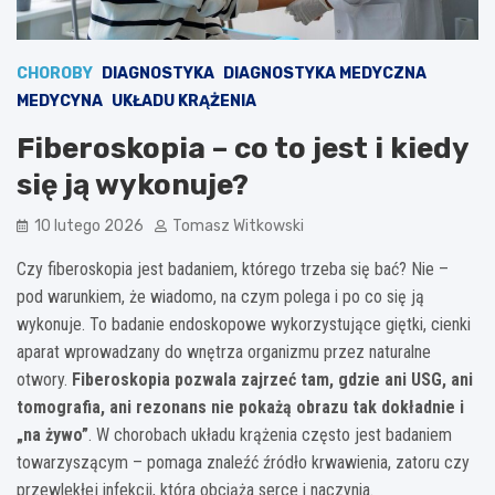
CHOROBY
DIAGNOSTYKA
DIAGNOSTYKA MEDYCZNA
MEDYCYNA
UKŁADU KRĄŻENIA
Fiberoskopia – co to jest i kiedy
się ją wykonuje?
10 lutego 2026
Tomasz Witkowski
Czy fiberoskopia jest badaniem, którego trzeba się bać? Nie –
pod warunkiem, że wiadomo, na czym polega i po co się ją
wykonuje. To badanie endoskopowe wykorzystujące giętki, cienki
aparat wprowadzany do wnętrza organizmu przez naturalne
otwory.
Fiberoskopia pozwala zajrzeć tam, gdzie ani USG, ani
tomografia, ani rezonans nie pokażą obrazu tak dokładnie i
„na żywo”
. W chorobach układu krążenia często jest badaniem
towarzyszącym – pomaga znaleźć źródło krwawienia, zatoru czy
przewlekłej infekcji, która obciąża serce i naczynia.