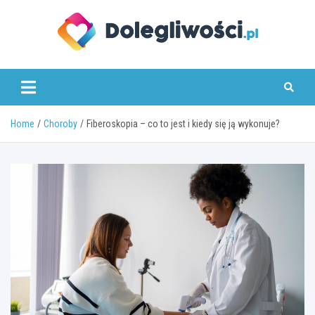
Skip
to
content
dolegliwosci.pl
Home
Choroby
Fiberoskopia – co to jest i kiedy się ją wykonuje?