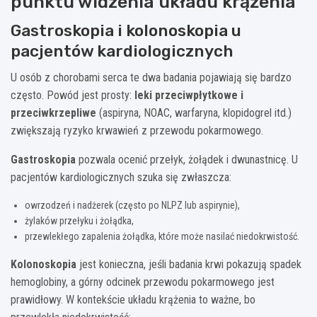
punktu widzenia układu krążenia
Gastroskopia i kolonoskopia u
pacjentów kardiologicznych
U osób z chorobami serca te dwa badania pojawiają się bardzo
często. Powód jest prosty:
leki przeciwpłytkowe i
przeciwkrzepliwe
(aspiryna, NOAC, warfaryna, klopidogrel itd.)
zwiększają ryzyko krwawień z przewodu pokarmowego.
Gastroskopia
pozwala ocenić przełyk, żołądek i dwunastnicę. U
pacjentów kardiologicznych szuka się zwłaszcza:
owrzodzeń i nadżerek (często po NLPZ lub aspirynie),
żylaków przełyku i żołądka,
przewlekłego zapalenia żołądka, które może nasilać niedokrwistość.
Kolonoskopia
jest konieczna, jeśli badania krwi pokazują spadek
hemoglobiny, a górny odcinek przewodu pokarmowego jest
prawidłowy. W kontekście układu krążenia to ważne, bo