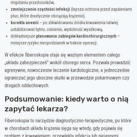
migotaniu przedsionków,
zmniejszenie częstości infekcji
(lepsza ochrona przed zapaleniami
płuc, które drastycznie obciążają krążenie),
korekta anemii
– po zlikwidowaniu źródła krwawienia łatwiej
ustabilizować tętno, ciśnienie, wydolność wysiłkową,
dokładniejsze
planowanie zabiegów kardiochirurgicznych
–
mniejsze ryzyko niespodzianek w trakcie operacji.
W efekcie fiberoskopia staje się ważnym elementem całego
„układu zabezpieczeń” wokół chorego serca. Pozwala prowadzić
agresywne, nowoczesne leczenie kardiologiczne, a jednocześnie
ograniczać jego uboczne skutki w przewodzie pokarmowym czy
drogach oddechowych.
Podsumowanie: kiedy warto o nią
zapytać lekarza?
Fiberoskopia to narzędzie diagnostyczno-terapeutyczne, po które
w chorobach układu krążenia sięga się wtedy, gdy pojawia się
problem z krwawieniem, przewlekłą infekcją lub niejasnymi