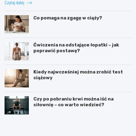
Czytaj dalej
Co pomaga na zgagę w ciąży?
Ćwiczenia na odstające łopatki – jak
poprawić postawę?
Kiedy najwcześniej można zrobić test
ciążowy
Czy po pobraniu krwi można iść na
siłownię – co warto wiedzieć?
T
K
e
o
r
n
a
w