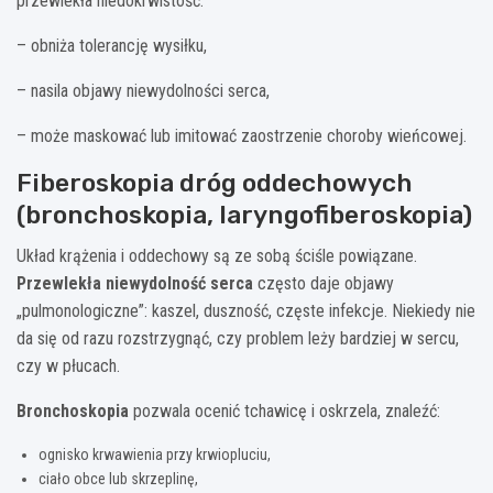
przewlekła niedokrwistość:
– obniża tolerancję wysiłku,
– nasila objawy niewydolności serca,
– może maskować lub imitować zaostrzenie choroby wieńcowej.
Fiberoskopia dróg oddechowych
(bronchoskopia, laryngofiberoskopia)
Układ krążenia i oddechowy są ze sobą ściśle powiązane.
Przewlekła niewydolność serca
często daje objawy
„pulmonologiczne”: kaszel, duszność, częste infekcje. Niekiedy nie
da się od razu rozstrzygnąć, czy problem leży bardziej w sercu,
czy w płucach.
Bronchoskopia
pozwala ocenić tchawicę i oskrzela, znaleźć:
ognisko krwawienia przy krwiopluciu,
ciało obce lub skrzeplinę,