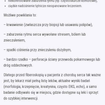
niekontrolowane zaburzenia rytmu (np. częstoskurcze komorowe),
ciężkie nadciśnienie tętnicze nieopanowane leczeniem.
Możliwe powikłania to:
– krwawienie (zwłaszcza przy biopsji lub usuwaniu polipów),
– zaburzenia rytmu serca wywołane stresem, bólem lub
znieczuleniem,
– spadki ciśnienia przy znieczuleniu dożylnym,
– bardzo rzadko – perforacja ściany przewodu pokarmowego lub
dróg oddechowych.
Dlatego przed fiberoskopią u pacjenta z chorobą serca tak ważne
jest, by lekarz miał pełną listę leków, aktualne wyniki badań
(morfologia, krzepnięcie, kreatynina, często EKG, echo), a samo
badanie odbywało się w miejscu, gdzie dostępne są leki i sprzęt
do szybkiej interwencji.