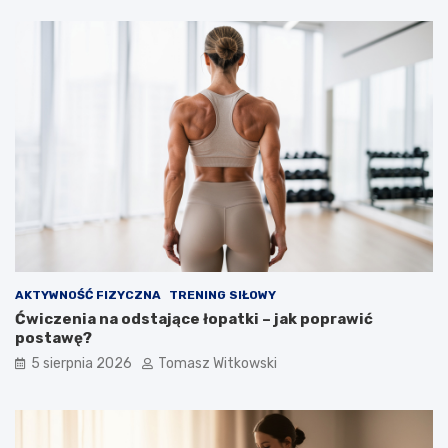
s
t
o
s
o
w
a
ć
AKTYWNOŚĆ FIZYCZNA
TRENING SIŁOWY
Ćwiczenia na odstające łopatki – jak poprawić
postawę?
5 sierpnia 2026
Tomasz Witkowski