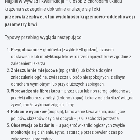
Najpierw wywiad i kwalifikacja – u osób z chorobami układu
krążenia szczególnie dokładnie analizuje się
leki
przeciwkrzepliwe, stan wydolności krążeniowo-oddechowej i
parametry krwi
.
Typowy przebieg wygląda następująco:
Przygotowanie
– głodówka (zwykle 6–8 godzin), czasem
odstawienie lub modyfikacja leków rozrzedzających krew zgodnie z
zaleceniem lekarza.
Znieczulenie miejscowe
(np. gardła) lub krótkie dożylne
znieczulenie ogólne, zwłaszcza u osób niespokojnych, z silnym
odruchem wymiotnym lub przy dłuższych zabiegach.
Wprowadzenie fibroskopu
– przez usta lub nos (drogi oddechowe,
przełyk) albo przez odbyt (kolonoskopia). Lekarz ogląda śluzówki „na
żywo”, może wykonać zdjęcia, filmy.
Pobranie wycinków
(biopsja), tamowanie krwawienia, usunięcie
polipów, skrzepów czy ciał obcych – jeśli zachodzi potrzeba.
Obserwacja po badaniu
– u pacjentów kardiologicznych zwykle
monitoruje się ciśnienie, tętno, saturację przez pewien czas po
zakończeniu procedury.