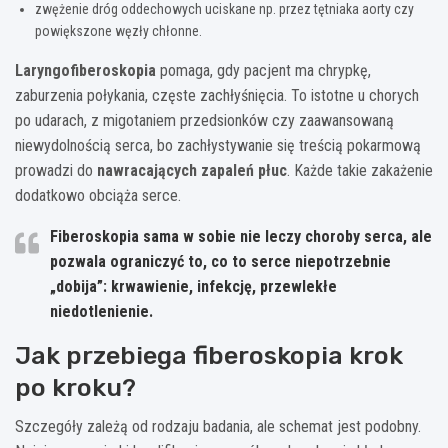
zwężenie dróg oddechowych uciskane np. przez tętniaka aorty czy
powiększone węzły chłonne.
Laryngofiberoskopia
pomaga, gdy pacjent ma chrypkę,
zaburzenia połykania, częste zachłyśnięcia. To istotne u chorych
po udarach, z migotaniem przedsionków czy zaawansowaną
niewydolnością serca, bo zachłystywanie się treścią pokarmową
prowadzi do
nawracających zapaleń płuc
. Każde takie zakażenie
dodatkowo obciąża serce.
Fiberoskopia sama w sobie nie leczy choroby serca, ale
pozwala ograniczyć to, co to serce niepotrzebnie
„dobija”: krwawienie, infekcję, przewlekłe
niedotlenienie.
Jak przebiega fiberoskopia krok
po kroku?
Szczegóły zależą od rodzaju badania, ale schemat jest podobny.