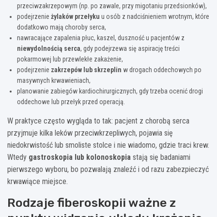
przeciwzakrzepowym (np. po zawale, przy migotaniu przedsionków),
podejrzenie
żylaków przełyku
u osób z nadciśnieniem wrotnym, które
dodatkowo mają choroby serca,
nawracające zapalenia płuc, kaszel, duszność u pacjentów z
niewydolnością serca
, gdy podejrzewa się aspirację treści
pokarmowej lub przewlekłe zakażenie,
podejrzenie
zakrzepów lub skrzeplin
w drogach oddechowych po
masywnych krwawieniach,
planowanie zabiegów kardiochirurgicznych, gdy trzeba ocenić drogi
oddechowe lub przełyk przed operacją.
W praktyce często wygląda to tak: pacjent z chorobą serca
przyjmuje kilka leków przeciwkrzepliwych, pojawia się
niedokrwistość lub smoliste stolce i nie wiadomo, gdzie traci krew.
Wtedy
gastroskopia lub kolonoskopia
stają się badaniami
pierwszego wyboru, bo pozwalają znaleźć i od razu zabezpieczyć
krwawiące miejsce.
Rodzaje fiberoskopii ważne z