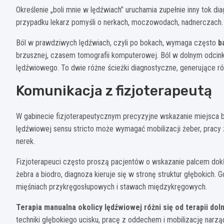
Określenie „boli mnie w lędźwiach” uruchamia zupełnie inny tok d
przypadku lekarz pomyśli o nerkach, moczowodach, nadnerczach.
Ból w prawdziwych lędźwiach, czyli po bokach, wymaga często
b
brzusznej, czasem tomografii komputerowej. Ból w dolnym odcin
lędźwiowego. To dwie różne ścieżki diagnostyczne, generujące ró
Komunikacja z fizjoterapeutą
W gabinecie fizjoterapeutycznym precyzyjne wskazanie miejsca b
lędźwiowej sensu stricto może wymagać mobilizacji żeber, pracy
nerek.
Fizjoterapeuci często proszą pacjentów o wskazanie palcem dokła
żebra a biodro, diagnoza kieruje się w stronę struktur głębokich.
mięśniach przykręgosłupowych i stawach międzykręgowych.
Terapia manualna okolicy lędźwiowej różni się od terapii do
techniki głębokiego ucisku, pracę z oddechem i mobilizację narz