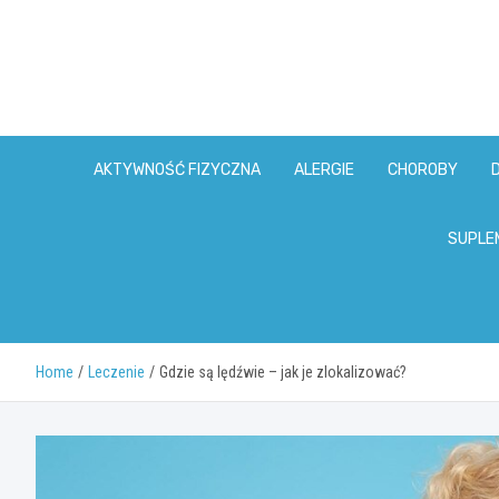
Skip
to
content
AKTYWNOŚĆ FIZYCZNA
ALERGIE
CHOROBY
SUPLE
Home
Leczenie
Gdzie są lędźwie – jak je zlokalizować?