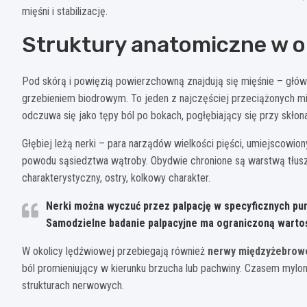
mięśni i stabilizację.
Struktury anatomiczne w o
Pod skórą i powięzią powierzchowną znajdują się mięśnie – głó
grzebieniem biodrowym. To jeden z najczęściej przeciążonych mi
odczuwa się jako tępy ból po bokach, pogłębiający się przy skłon
Głębiej leżą nerki – para narządów wielkości pięści, umiejscowion
powodu sąsiedztwa wątroby. Obydwie chronione są warstwą tłusz
charakterystyczny, ostry, kolkowy charakter.
Nerki można wyczuć przez palpację w specyficznych pun
Samodzielne badanie palpacyjne ma ograniczoną warto
W okolicy lędźwiowej przebiegają również
nerwy międzyżebrow
ból promieniujący w kierunku brzucha lub pachwiny. Czasem mylo
strukturach nerwowych.