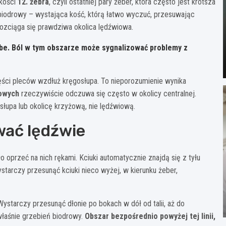
okości
12. żebra
, czyli ostatniej pary żeber, która często jest krótsza
ń biodrowy – wystająca kość, którą łatwo wyczuć, przesuwając
 rozciąga się prawdziwa okolica lędźwiowa.
rube. Ból w tym obszarze może sygnalizować problemy z
zęści pleców wzdłuż kręgosłupa. To nieporozumienie wynika
iowych
rzeczywiście odczuwa się często w okolicy centralnej.
słupa lub okolicę krzyżową, nie lędźwiową.
wać lędźwie
o oprzeć na nich rękami. Kciuki automatycznie znajdą się z tyłu
starczy przesunąć kciuki nieco wyżej, w kierunku żeber,
ystarczy przesunąć dłonie po bokach w dół od talii, aż do
właśnie grzebień biodrowy.
Obszar bezpośrednio powyżej tej linii,