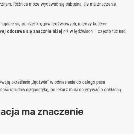
cznym. Różnica może wydawać się subtelna, ale ma znaczenie
znajduje się poniżej kręgów lędźwiowych, między kośćmi
wej odczuwa się znacznie niżej
niż w lędźwiach – często tuż nad
ywają określenia „lędźwie” w odniesieniu do całego pasa
jność utrudnia diagnostykę, bo lekarz musi dopytywać o dokładną
zacja ma znaczenie