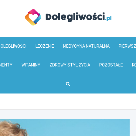
dolegliwosci.pl
DOLEGLIWOŚCI
LECZENIE
MEDYCYNA NATURALNA
PIERWS
MENTY
WITAMINY
ZDROWY STYL ŻYCIA
POZOSTAŁE
K