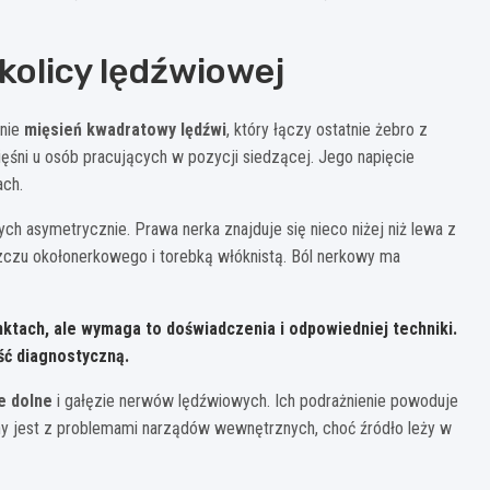
kolicy lędźwiowej
wnie
mięsień kwadratowy lędźwi
, który łączy ostatnie żebro z
ęśni u osób pracujących w pozycji siedzącej. Jego napięcie
ach.
ych asymetrycznie. Prawa nerka znajduje się nieco niżej niż lewa z
czu okołonerkowego i torebką włóknistą. Ból nerkowy ma
ktach, ale wymaga to doświadczenia i odpowiedniej techniki.
ść diagnostyczną.
e dolne
i gałęzie nerwów lędźwiowych. Ich podrażnienie powoduje
ny jest z problemami narządów wewnętrznych, choć źródło leży w