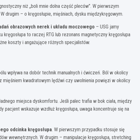
iagnostyczny niż „boli mnie dolna część pleców”. W pierwszym
 W drugim – o kręgosłupie, mięśniach, dysku międzykręgowym.
adań obrazowych nerek i układu moczowego
– USG jamy
ku kręgosłupa to raczej RTG lub rezonans magnetyczny kręgosłupa
żne koszty i angażujące różnych specjalistów.
ólu wpływa na dobór technik manualnych i ćwiczeń. Ból w okolicy
 z mięśniem kwadratowym lędźwi czy uwolnienia powięzi w okolicy
dnego miejsca dyskomfortu. Jeśli palec trafia w bok ciała, między
 Gdy pacjent wskazuje wzdłuż kręgosłupa, uwaga koncentruje się na
lnego odcinka kręgosłupa
. W pierwszym przypadku stosuje się
ądów wewnętrznych. W drugim – manipulacje kręgosłupa, stretching