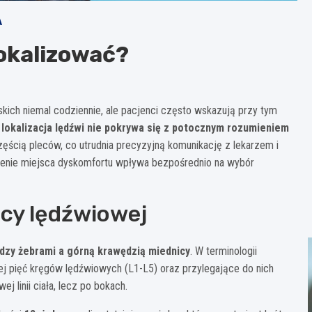
A
zlokalizować?
rskich niemal codziennie, ale pacjenci często wskazują przy tym
lokalizacja lędźwi nie pokrywa się z potocznym rozumieniem
zęścią pleców, co utrudnia precyzyjną komunikację z lekarzem i
ślenie miejsca dyskomfortu wpływa bezpośrednio na wybór
icy lędźwiowej
dzy żebrami a górną krawędzią miednicy
. W terminologii
ej pięć kręgów lędźwiowych (L1-L5) oraz przylegające do nich
j linii ciała, lecz po bokach.