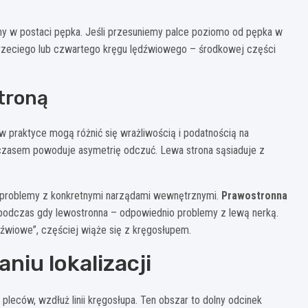
yjny w postaci pępka. Jeśli przesuniemy palce poziomo od pępka w
 trzeciego lub czwartego kręgu lędźwiowego – środkowej części
troną
w praktyce mogą różnić się wrażliwością i podatnością na
 czasem powoduje asymetrię odczuć. Lewa strona sąsiaduje z
a problemy z konkretnymi narządami wewnętrznymi.
Prawostronna
 podczas gdy lewostronna – odpowiednio problemy z lewą nerką.
dźwiowe”, częściej wiąże się z kręgosłupem.
niu lokalizacji
pleców, wzdłuż linii kręgosłupa. Ten obszar to dolny odcinek