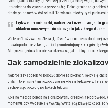
Górna granica okolicy lędźwiowej przebiega mniej więcej na wys
i trudniejsza do wyczucia przez skórę. Dolna granica to grzebie
dłonie po bokach w dół od talii. To właśnie między tymi punktami
Lędźwie chronią nerki, nadnercza i częściowo jelito g
układem moczowym równie często jak z kręgosłupem.
Wiele osób używa określenia „lędźwie” w odniesieniu do dolnej c
prawdopodobnie z faktu, że
ból promieniujący z kręgów lędźw
Medycznie jednak ten obszar określa się jako dolny odcinek kręgo
Jak samodzielnie zlokalizo
Najprostszy sposób to położyć dłonie na biodrach, jakby się chciał
ciała – to właśnie tam rozpoczyna się obszar lędźwiowy. Teraz wy
zachowując pozycję po bokach tułowia.
Kolejna metoda polega na zlokalizowaniu grzebienia biodrowego. W
momentu, gdy wyczuje się twardą, wystającą krawędź kości. To 