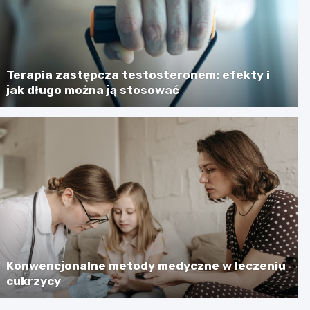
Terapia zastępcza testosteronem: efekty i
jak długo można ją stosować
Konwencjonalne metody medyczne w leczeniu
cukrzycy