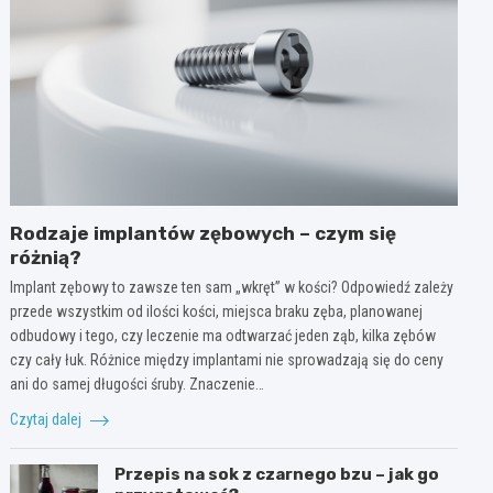
Rodzaje implantów zębowych – czym się
różnią?
Implant zębowy to zawsze ten sam „wkręt” w kości? Odpowiedź zależy
przede wszystkim od ilości kości, miejsca braku zęba, planowanej
odbudowy i tego, czy leczenie ma odtwarzać jeden ząb, kilka zębów
czy cały łuk. Różnice między implantami nie sprowadzają się do ceny
ani do samej długości śruby. Znaczenie…
Czytaj dalej
Przepis na sok z czarnego bzu – jak go