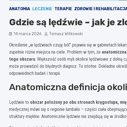
ANATOMIA
LECZENIE
TERAPIE
ZDROWIE I REHABILITACJ
Gdzie są lędźwie – jak je 
14 marca 2026
Tomasz Witkowski
Określenie „w lędźwiach czuję ból” pojawia się w gabinetach leka
zupełnie różne miejsca na ciele. Problem w tym, że
anatomiczna 
tego obszaru
. Większość osób myli okolice lędźwiowe z dolną c
może prowadzić do błędnych diagnoz. To istotne. Dokładne okre
odpowiednich badań i terapii.
Anatomiczna definicja okol
Lędźwie to
obszar położony po obu stronach kręgosłupa, mię
medycznej mówi się o regionie lumbalis – części ciała obejmując
struktury miękkie. Anatomicznie lędźwie nie znajdują się w środkowe