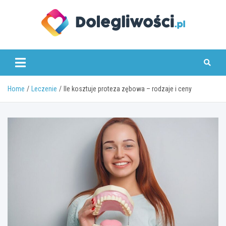
Skip
to
content
dolegliwosci.pl
Home
Leczenie
Ile kosztuje proteza zębowa – rodzaje i ceny