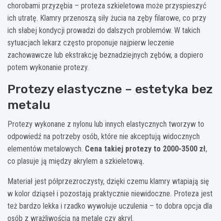
chorobami przyzębia – proteza szkieletowa może przyspieszyć
ich utratę. Klamry przenoszą siły żucia na zęby filarowe, co przy
ich słabej kondycji prowadzi do dalszych problemów. W takich
sytuacjach lekarz często proponuje najpierw leczenie
zachowawcze lub ekstrakcję beznadziejnych zębów, a dopiero
potem wykonanie protezy.
Protezy elastyczne – estetyka bez
metalu
Protezy wykonane z nylonu lub innych elastycznych tworzyw to
odpowiedź na potrzeby osób, które nie akceptują widocznych
elementów metalowych.
Cena takiej protezy to 2000-3500 zł
,
co plasuje ją między akrylem a szkieletową.
Materiał jest półprzezroczysty, dzięki czemu klamry wtapiają się
w kolor dziąseł i pozostają praktycznie niewidoczne. Proteza jest
też bardzo lekka i rzadko wywołuje uczulenia – to dobra opcja dla
osób z wrażliwością na metale czy akryl.