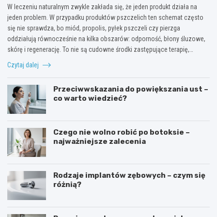
W leczeniu naturalnym zwykle zakłada się, że jeden produkt działa na
jeden problem. W przypadku produktów pszczelich ten schemat często
się nie sprawdza, bo miód, propolis, pyłek pszczeli czy pierzga
oddziałują równocześnie na kilka obszarów: odporność, błony śluzowe,
skórę i regenerację. To nie są cudowne środki zastępujące terapię,…
Czytaj dalej
Przeciwwskazania do powiększania ust –
co warto wiedzieć?
Czego nie wolno robić po botoksie –
najważniejsze zalecenia
Rodzaje implantów zębowych – czym się
różnią?