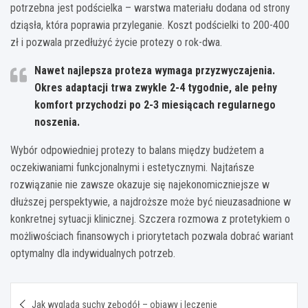
potrzebna jest podścielka – warstwa materiału dodana od strony
dziąsła, która poprawia przyleganie. Koszt podścielki to 200-400
zł i pozwala przedłużyć życie protezy o rok-dwa.
Nawet najlepsza proteza wymaga przyzwyczajenia.
Okres adaptacji trwa zwykle 2-4 tygodnie, ale pełny
komfort przychodzi po 2-3 miesiącach regularnego
noszenia.
Wybór odpowiedniej protezy to balans między budżetem a
oczekiwaniami funkcjonalnymi i estetycznymi. Najtańsze
rozwiązanie nie zawsze okazuje się najekonomiczniejsze w
dłuższej perspektywie, a najdroższe może być nieuzasadnione w
konkretnej sytuacji klinicznej. Szczera rozmowa z protetykiem o
możliwościach finansowych i priorytetach pozwala dobrać wariant
optymalny dla indywidualnych potrzeb.
Nawigacja
Jak wygląda suchy zębodół – objawy i leczenie