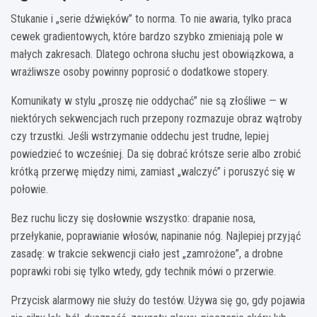
Stukanie i „serie dźwięków” to norma. To nie awaria, tylko praca
cewek gradientowych, które bardzo szybko zmieniają pole w
małych zakresach. Dlatego ochrona słuchu jest obowiązkowa, a
wrażliwsze osoby powinny poprosić o dodatkowe stopery.
Komunikaty w stylu „proszę nie oddychać” nie są złośliwe — w
niektórych sekwencjach ruch przepony rozmazuje obraz wątroby
czy trzustki. Jeśli wstrzymanie oddechu jest trudne, lepiej
powiedzieć to wcześniej. Da się dobrać krótsze serie albo zrobić
krótką przerwę między nimi, zamiast „walczyć” i poruszyć się w
połowie.
Bez ruchu liczy się dosłownie wszystko: drapanie nosa,
przełykanie, poprawianie włosów, napinanie nóg. Najlepiej przyjąć
zasadę: w trakcie sekwencji ciało jest „zamrożone”, a drobne
poprawki robi się tylko wtedy, gdy technik mówi o przerwie.
Przycisk alarmowy nie służy do testów. Używa się go, gdy pojawia