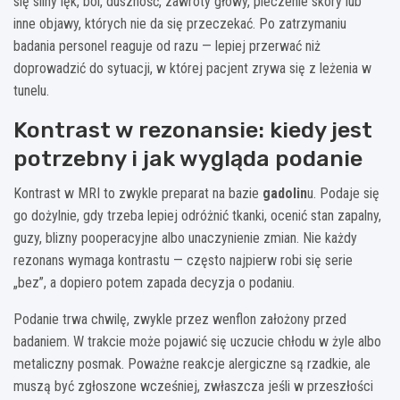
się silny lęk, ból, duszność, zawroty głowy, pieczenie skóry lub
inne objawy, których nie da się przeczekać. Po zatrzymaniu
badania personel reaguje od razu — lepiej przerwać niż
doprowadzić do sytuacji, w której pacjent zrywa się z leżenia w
tunelu.
Kontrast w rezonansie: kiedy jest
potrzebny i jak wygląda podanie
Kontrast w MRI to zwykle preparat na bazie
gadolin
u. Podaje się
go dożylnie, gdy trzeba lepiej odróżnić tkanki, ocenić stan zapalny,
guzy, blizny pooperacyjne albo unaczynienie zmian. Nie każdy
rezonans wymaga kontrastu — często najpierw robi się serie
„bez”, a dopiero potem zapada decyzja o podaniu.
Podanie trwa chwilę, zwykle przez wenflon założony przed
badaniem. W trakcie może pojawić się uczucie chłodu w żyle albo
metaliczny posmak. Poważne reakcje alergiczne są rzadkie, ale
muszą być zgłoszone wcześniej, zwłaszcza jeśli w przeszłości