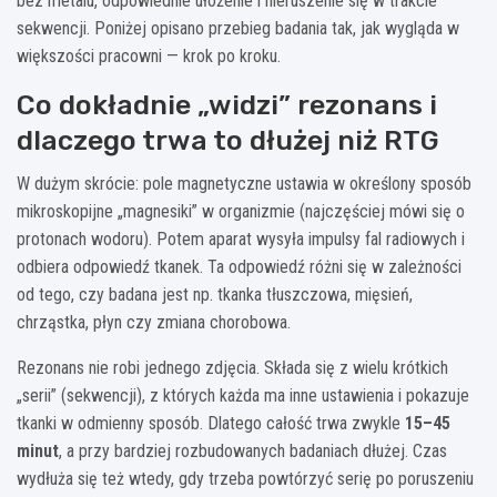
bez metalu, odpowiednie ułożenie i nieruszenie się w trakcie
sekwencji. Poniżej opisano przebieg badania tak, jak wygląda w
większości pracowni — krok po kroku.
Co dokładnie „widzi” rezonans i
dlaczego trwa to dłużej niż RTG
W dużym skrócie: pole magnetyczne ustawia w określony sposób
mikroskopijne „magnesiki” w organizmie (najczęściej mówi się o
protonach wodoru). Potem aparat wysyła impulsy fal radiowych i
odbiera odpowiedź tkanek. Ta odpowiedź różni się w zależności
od tego, czy badana jest np. tkanka tłuszczowa, mięsień,
chrząstka, płyn czy zmiana chorobowa.
Rezonans nie robi jednego zdjęcia. Składa się z wielu krótkich
„serii” (sekwencji), z których każda ma inne ustawienia i pokazuje
tkanki w odmienny sposób. Dlatego całość trwa zwykle
15–45
minut
, a przy bardziej rozbudowanych badaniach dłużej. Czas
wydłuża się też wtedy, gdy trzeba powtórzyć serię po poruszeniu