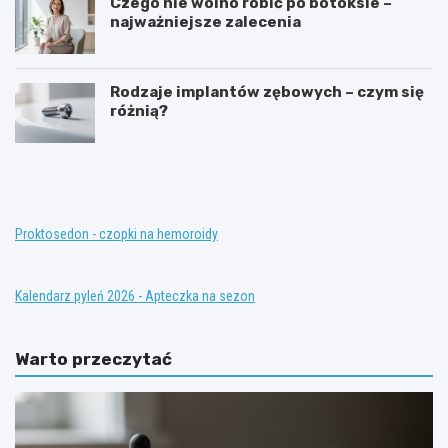
Czego nie wolno robić po botoksie –
najważniejsze zalecenia
Rodzaje implantów zębowych – czym się
różnią?
T
K
e
o
r
n
a
w
p
e
i
n
Proktosedon - czopki na hemoroidy
a
c
z
j
a
o
Kalendarz pyleń 2026 - Apteczka na sezon
s
n
t
a
ę
l
Warto przeczytać
p
n
c
e
z
m
a
e
t
t