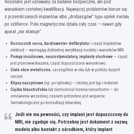
Rezonans jest uznawany za badanie bezpieczne, ale pod
warunkiem rzetelnej kwalifikacji. Najwięcej problemów bierze się
z przemilczanych implantów albo „drobiazgów” typu opiłek metalu
po szlifierce. Pole magnetyczne działa cały czas — nawet gdy
aparat „nie skanuje”.
Rozrusznik serca, kardiowerter-defibrylator
i część implantów
elektrod — wymagają dokładnej weryfikacji modelu i warunków MRI.
Pompy insulinowe, neurostymulatory, implanty słuchowe
— część
jest przeciwwskazana, część dopuszczona warunkowo.
Ciała obce metaliczne
, szczególnie w oku lub w pobliżu dużych
naczyń.
Klipsy naczyniowe
(np. po tętniaku) — istotny jest typ i materiał.
Ciężka klaustrofobia
lub niemożność leżenia nieruchomo — do
omówienia wcześniej; czasem potrzebne jest wsparcie
farmakologiczne po konsultacji lekarskiej.
Jeśli nie ma pewności, czy implant jest dopuszczony do
MRI, nie zgaduje się. Potrzebny jest dokument z nazwą
modelu albo kontakt z ośrodkiem, który implant