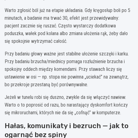
Warto zgłosić ból już na etapie układania. Gdy kręgosłup boli po 5
minutach, a badanie ma trwać 30, efekt jest przewidywalny:
pacjent zacznie się ruszać. Często wystarczy dodatkowa
poduszka, wałek pod kolana albo zmiana ułożenia rąk, żeby dało
się spokojnie wytrzymać całość.
Przy badaniu głowy ważne jest stabilne ułożenie szczęki i karku.
Przy badaniu brzucha/miednicy pomaga rozluźnienie brzucha i
spokojny oddech między komendami. Przy stawach liczy się
ustawienie w osi — np. stopa nie powinna „uciekać” na zewnątrz,
bo przekroje przestaną być porównywalne.
Jeżeli w tunelu robi się duszno, zwykle da się włączyć nawiew.
Warto o to poprosić od razu, bo narastający dyskomfort kończy
się mikroruchami, których nie da się „cofnąć” w komputerze.
Hałas, komunikaty i bezruch — jak to
ogarnąć bez spiny