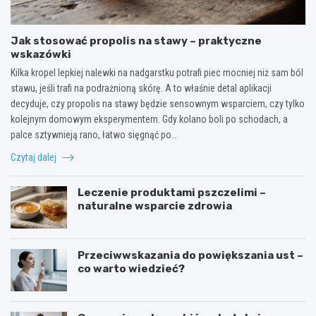
Jak stosować propolis na stawy – praktyczne
wskazówki
Kilka kropel lepkiej nalewki na nadgarstku potrafi piec mocniej niż sam ból
stawu, jeśli trafi na podrażnioną skórę. A to właśnie detal aplikacji
decyduje, czy propolis na stawy będzie sensownym wsparciem, czy tylko
kolejnym domowym eksperymentem. Gdy kolano boli po schodach, a
palce sztywnieją rano, łatwo sięgnąć po…
Czytaj dalej
Leczenie produktami pszczelimi –
naturalne wsparcie zdrowia
Przeciwwskazania do powiększania ust –
co warto wiedzieć?