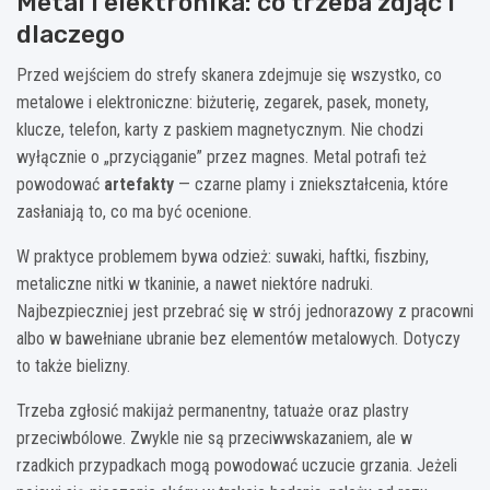
Metal i elektronika: co trzeba zdjąć i
dlaczego
Przed wejściem do strefy skanera zdejmuje się wszystko, co
metalowe i elektroniczne: biżuterię, zegarek, pasek, monety,
klucze, telefon, karty z paskiem magnetycznym. Nie chodzi
wyłącznie o „przyciąganie” przez magnes. Metal potrafi też
powodować
artefakty
— czarne plamy i zniekształcenia, które
zasłaniają to, co ma być ocenione.
W praktyce problemem bywa odzież: suwaki, haftki, fiszbiny,
metaliczne nitki w tkaninie, a nawet niektóre nadruki.
Najbezpieczniej jest przebrać się w strój jednorazowy z pracowni
albo w bawełniane ubranie bez elementów metalowych. Dotyczy
to także bielizny.
Trzeba zgłosić makijaż permanentny, tatuaże oraz plastry
przeciwbólowe. Zwykle nie są przeciwwskazaniem, ale w
rzadkich przypadkach mogą powodować uczucie grzania. Jeżeli