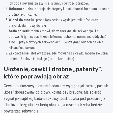
ich dopasowania zależy siła sygnału i ostrość obrazów.
Ochrona słuchu
: dostaje się stopery lub słuchawki, bo aparat pracuje
głośno i rytmicznie.
Wjazd do tunelu
i próba łączności: zwykle jest mikrofon oraz
przycisk alarmowy do ręki.
Seria po serii
: technik mówi, kiedy zaczyna się sekwencja i ile
potrwa. W tym czasie trzeba leżeć nieruchomo, normalnie oddychać
albo — przy niektórych sekwencjach — wstrzymać oddech na kilka–
kilkanaście sekund.
Zakończenie
: stół wyjeżdża, zdejmowane są cewki, można się ubrać
i odebrać dalsze instrukcje (np. po kontraście).
Ułożenie, cewki i drobne „patenty”,
które poprawiają obraz
Cewka to kluczowy element badania — wygląda jak ramka, pas lub
„kosz” dopasowany do głowy, kolana czy brzucha. Ma zbierać
sygnał jak najbliżej badanej okolicy. Jeśli cewka jest przesunięta
albo luźno leży, obrazy będą słabsze, a czasem trzeba będzie
powtarzać sekwencje.