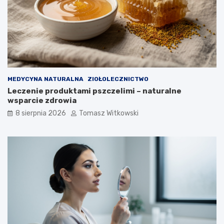
d
r
ł
z
u
y
g
c
o
y
m
o
ż
n
MEDYCYNA NATURALNA
ZIOŁOLECZNICTWO
a
Leczenie produktami pszczelimi – naturalne
j
wsparcie zdrowia
ą
8 sierpnia 2026
Tomasz Witkowski
s
t
o
s
o
w
a
ć