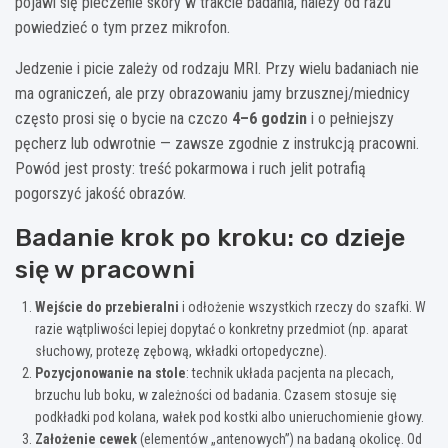
pojawi się pieczenie skóry w trakcie badania, należy od razu
powiedzieć o tym przez mikrofon.
Jedzenie i picie zależy od rodzaju MRI. Przy wielu badaniach nie
ma ograniczeń, ale przy obrazowaniu jamy brzusznej/miednicy
często prosi się o bycie na czczo
4–6 godzin
i o pełniejszy
pęcherz lub odwrotnie — zawsze zgodnie z instrukcją pracowni.
Powód jest prosty: treść pokarmowa i ruch jelit potrafią
pogorszyć jakość obrazów.
Badanie krok po kroku: co dzieje
się w pracowni
Wejście do przebieralni
i odłożenie wszystkich rzeczy do szafki. W
razie wątpliwości lepiej dopytać o konkretny przedmiot (np. aparat
słuchowy, protezę zębową, wkładki ortopedyczne).
Pozycjonowanie na stole
: technik układa pacjenta na plecach,
brzuchu lub boku, w zależności od badania. Czasem stosuje się
podkładki pod kolana, wałek pod kostki albo unieruchomienie głowy.
Założenie cewek
(elementów „antenowych”) na badaną okolicę. Od