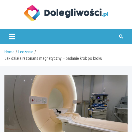
Skip
to
content
dolegliwosci.pl
Home
Leczenie
Jak działa rezonans magnetyczny – badanie krok po kroku