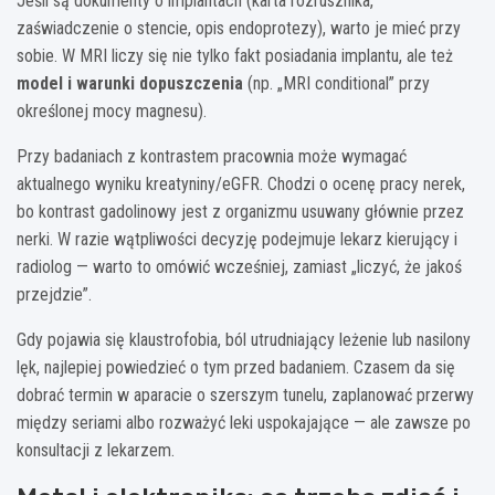
Jeśli są dokumenty o implantach (karta rozrusznika,
zaświadczenie o stencie, opis endoprotezy), warto je mieć przy
sobie. W MRI liczy się nie tylko fakt posiadania implantu, ale też
model i warunki dopuszczenia
(np. „MRI conditional” przy
określonej mocy magnesu).
Przy badaniach z kontrastem pracownia może wymagać
aktualnego wyniku kreatyniny/eGFR. Chodzi o ocenę pracy nerek,
bo kontrast gadolinowy jest z organizmu usuwany głównie przez
nerki. W razie wątpliwości decyzję podejmuje lekarz kierujący i
radiolog — warto to omówić wcześniej, zamiast „liczyć, że jakoś
przejdzie”.
Gdy pojawia się klaustrofobia, ból utrudniający leżenie lub nasilony
lęk, najlepiej powiedzieć o tym przed badaniem. Czasem da się
dobrać termin w aparacie o szerszym tunelu, zaplanować przerwy
między seriami albo rozważyć leki uspokajające — ale zawsze po
konsultacji z lekarzem.