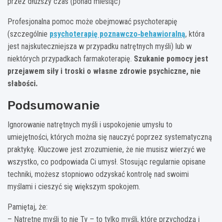
przez dłuższy czas (ponad miesiąc)
Profesjonalna pomoc może obejmować psychoterapię
(szczególnie
psychoterapię poznawczo‑behawioralną
, która
jest najskuteczniejsza w przypadku natrętnych myśli) lub w
niektórych przypadkach farmakoterapię.
Szukanie pomocy jest
przejawem siły i troski o własne zdrowie psychiczne, nie
słabości.
Podsumowanie
Ignorowanie natrętnych myśli i uspokojenie umysłu to
umiejętności, których można się nauczyć poprzez systematyczną
praktykę. Kluczowe jest zrozumienie, że nie musisz wierzyć we
wszystko, co podpowiada Ci umysł. Stosując regularnie opisane
techniki, możesz stopniowo odzyskać kontrolę nad swoimi
myślami i cieszyć się większym spokojem.
Pamiętaj, że:
– Natrętne myśli to nie Ty – to tylko myśli, które przychodzą i