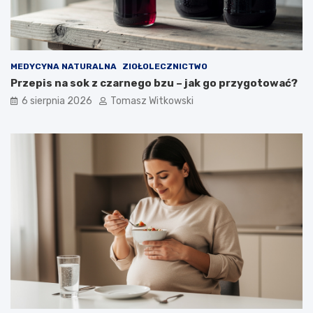
g
c
o
y
m
o
ż
MEDYCYNA NATURALNA
ZIOŁOLECZNICTWO
n
Przepis na sok z czarnego bzu – jak go przygotować?
a
6 sierpnia 2026
Tomasz Witkowski
j
ą
s
t
o
s
o
w
a
ć