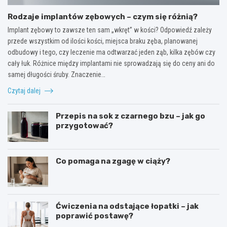
Rodzaje implantów zębowych – czym się różnią?
Implant zębowy to zawsze ten sam „wkręt” w kości? Odpowiedź zależy
przede wszystkim od ilości kości, miejsca braku zęba, planowanej
odbudowy i tego, czy leczenie ma odtwarzać jeden ząb, kilka zębów czy
cały łuk. Różnice między implantami nie sprowadzają się do ceny ani do
samej długości śruby. Znaczenie…
Czytaj dalej
Przepis na sok z czarnego bzu – jak go
przygotować?
Co pomaga na zgagę w ciąży?
Ćwiczenia na odstające łopatki – jak
poprawić postawę?