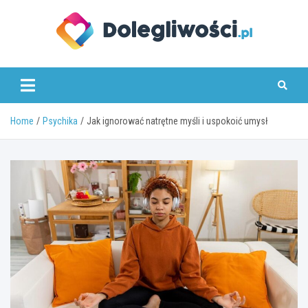
Skip
to
content
dolegliwosci.pl
Home
Psychika
Jak ignorować natrętne myśli i uspokoić umysł