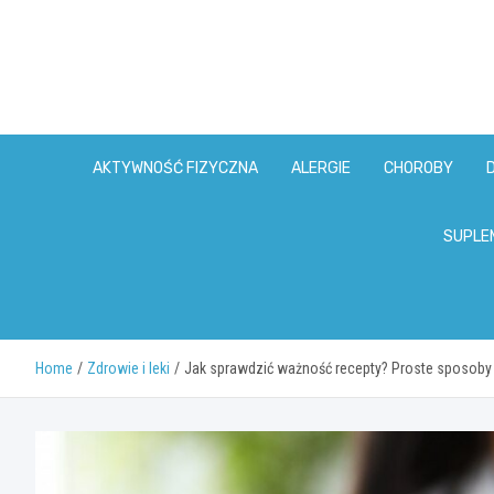
Skip
to
content
AKTYWNOŚĆ FIZYCZNA
ALERGIE
CHOROBY
SUPLE
Home
Zdrowie i leki
Jak sprawdzić ważność recepty? Proste sposoby 