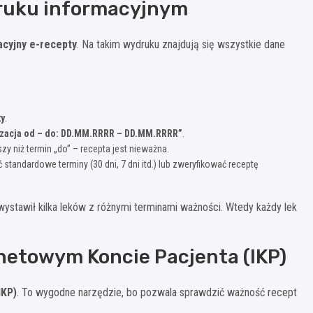
ruku informacyjnym
acyjny e-recepty
. Na takim wydruku znajdują się wszystkie dane
ty
.
izacja od – do: DD.MM.RRRR – DD.MM.RRRR”
.
szy niż termin „do” – recepta jest nieważna.
ć standardowe terminy (30 dni, 7 dni itd.) lub zweryfikować receptę
 wystawił kilka leków z różnymi terminami ważności. Wtedy każdy lek
netowym Koncie Pacjenta (IKP)
IKP)
. To wygodne narzędzie, bo pozwala sprawdzić ważność recept