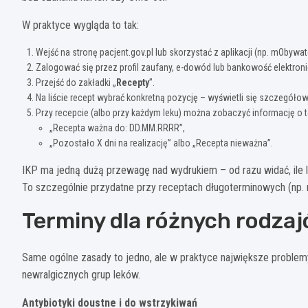
W praktyce wygląda to tak:
Wejść na stronę pacjent.gov.pl lub skorzystać z aplikacji (np. mObywa
Zalogować się przez profil zaufany, e-dowód lub bankowość elektron
Przejść do zakładki „
Recepty
”.
Na liście recept wybrać konkretną pozycję – wyświetli się szczegóło
Przy recepcie (albo przy każdym leku) można zobaczyć informację o te
„Recepta ważna do: DD.MM.RRRR”,
„Pozostało X dni na realizację” albo „Recepta nieważna”.
IKP ma jedną dużą przewagę nad wydrukiem – od razu widać, ile 
To szczególnie przydatne przy receptach długoterminowych (np. 
Terminy dla różnych rodzaj
Same ogólne zasady to jedno, ale w praktyce największe problemy
newralgicznych grup leków.
Antybiotyki doustne i do wstrzykiwań