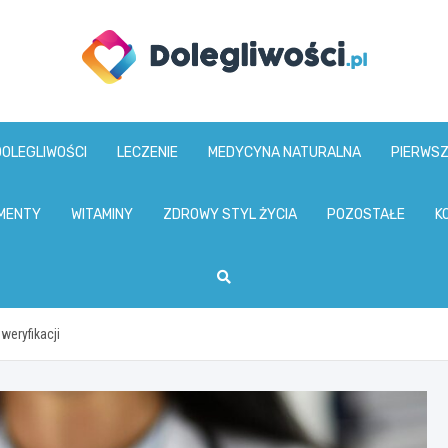
dolegliwosci.pl
DOLEGLIWOŚCI
LECZENIE
MEDYCYNA NATURALNA
PIERWS
MENTY
WITAMINY
ZDROWY STYL ŻYCIA
POZOSTAŁE
K
weryfikacji