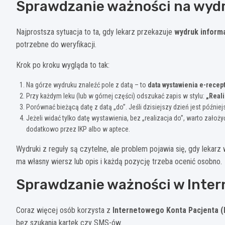
Sprawdzanie ważności na wyd
Najprostsza sytuacja to ta, gdy lekarz przekazuje
wydruk inform
potrzebne do weryfikacji.
Krok po kroku wygląda to tak:
Na górze wydruku znaleźć pole z datą – to
data wystawienia e-recep
Przy każdym leku (lub w górnej części) odszukać zapis w stylu:
„Real
Porównać bieżącą datę z datą „do”. Jeśli dzisiejszy dzień jest później
Jeżeli widać tylko datę wystawienia, bez „realizacja do”, warto założy
dodatkowo przez IKP albo w aptece.
Wydruki z reguły są czytelne, ale problem pojawia się, gdy lekarz
ma własny wiersz lub opis i każdą pozycję trzeba ocenić osobno.
Sprawdzanie ważności w Inter
Coraz więcej osób korzysta z
Internetowego Konta Pacjenta (
bez szukania kartek czy SMS-ów.