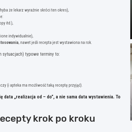
yba że lekarz wyraźnie skróci ten okres),
e:
py itd.),
ione indywidualnie),
stosowania
, nawet jeśli recepta jest wystawiona na rok.
 sytuacjach) typowe terminy to:
czy (i apteka ma możliwość taką receptę przyjąć).
ię
data „realizacja od – do”
, a nie sama data wystawienia. To
ecepty krok po kroku