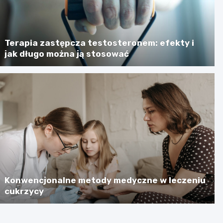
Terapia zastępcza testosteronem: efekty i
jak długo można ją stosować
Konwencjonalne metody medyczne w leczeniu
cukrzycy