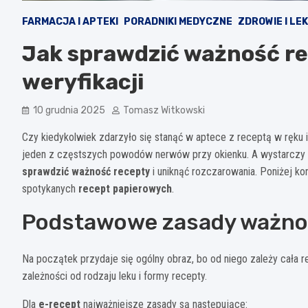
FARMACJA I APTEKI
PORADNIKI MEDYCZNE
ZDROWIE I LEK
Jak sprawdzić ważność re
weryfikacji
10 grudnia 2025
Tomasz Witkowski
Czy kiedykolwiek zdarzyło się stanąć w aptece z receptą w ręku i 
jeden z częstszych powodów nerwów przy okienku. A wystarczy 
sprawdzić ważność recepty
i uniknąć rozczarowania. Poniżej ko
spotykanych
recept papierowych
.
Podstawowe zasady ważnoś
Na początek przydaje się ogólny obraz, bo od niego zależy cała 
zależności od rodzaju leku i formy recepty.
Dla
e-recept
najważniejsze zasady są następujące: