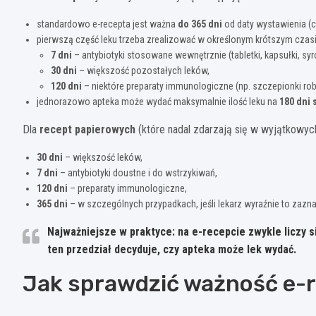
standardowo e-recepta jest ważna
do 365 dni
od daty wystawienia (ch
pierwszą część leku trzeba zrealizować w określonym krótszym czasi
7 dni
– antybiotyki stosowane wewnętrznie (tabletki, kapsułki, syro
30 dni
– większość pozostałych leków,
120 dni
– niektóre preparaty immunologiczne (np. szczepionki rob
jednorazowo apteka może wydać maksymalnie ilość leku na
180 dni 
Dla
recept papierowych
(które nadal zdarzają się w wyjątkowych
30 dni
– większość leków,
7 dni
– antybiotyki doustne i do wstrzykiwań,
120 dni
– preparaty immunologiczne,
365 dni
– w szczególnych przypadkach, jeśli lekarz wyraźnie to zazna
Najważniejsze w praktyce:
na e-recepcie zwykle liczy s
ten przedział decyduje, czy apteka może lek wydać.
Jak sprawdzić ważność e-r