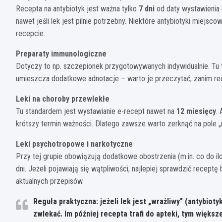
Recepta na antybiotyk jest ważna tylko
7 dni
od daty wystawienia (
nawet jeśli lek jest pilnie potrzebny. Niektóre antybiotyki miejsc
recepcie.
Preparaty immunologiczne
Dotyczy to np. szczepionek przygotowywanych indywidualnie. Tu 
umieszcza dodatkowe adnotacje – warto je przeczytać, zanim rec
Leki na choroby przewlekłe
Tu standardem jest wystawianie e-recept nawet na
12 miesięcy
.
krótszy termin ważności. Dlatego zawsze warto zerknąć na pole „re
Leki psychotropowe i narkotyczne
Przy tej grupie obowiązują dodatkowe obostrzenia (m.in. co do il
dni. Jeżeli pojawiają się wątpliwości, najlepiej sprawdzić rece
aktualnych przepisów.
Reguła praktyczna:
jeżeli lek jest „wrażliwy” (antybioty
zwlekać. Im później recepta trafi do apteki, tym większ