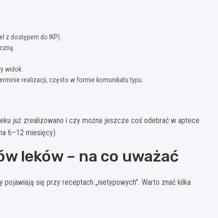
tel z dostępem do IKP).
iczną.
wy widok.
rminie realizacji, często w formie komunikatu typu:
leku już zrealizowano i czy można jeszcze coś odebrać w aptece.
na 6–12 miesięcy).
ów leków – na co uważać
 pojawiają się przy receptach „nietypowych”. Warto znać kilka