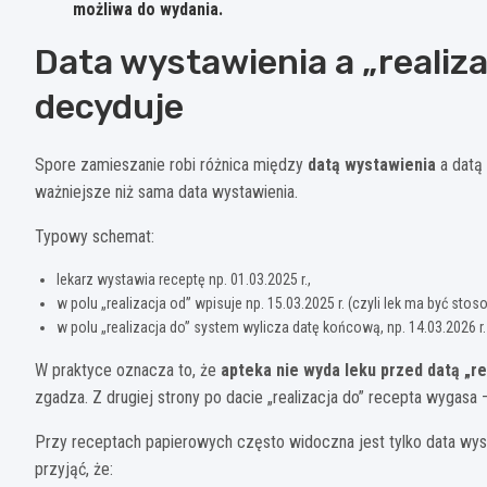
możliwa do wydania.
Data wystawienia a „realiz
decyduje
Spore zamieszanie robi różnica między
datą wystawienia
a datą
ważniejsze niż sama data wystawienia.
Typowy schemat:
lekarz wystawia receptę np. 01.03.2025 r.,
w polu „realizacja od” wpisuje np. 15.03.2025 r. (czyli lek ma być st
w polu „realizacja do” system wylicza datę końcową, np. 14.03.2026 r. (
W praktyce oznacza to, że
apteka nie wyda leku przed datą „re
zgadza. Z drugiej strony po dacie „realizacja do” recepta wygasa –
Przy receptach papierowych często widoczna jest tylko data wyst
przyjąć, że: