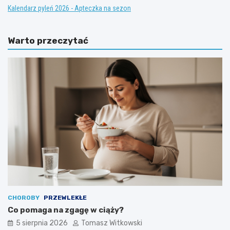
a
o
Kalendarz pyleń 2026 - Apteczka na sezon
s
n
t
a
ę
l
Warto przeczytać
p
n
c
e
z
m
a
e
t
t
e
o
s
d
t
y
o
m
s
e
t
d
e
y
r
c
o
z
n
n
e
e
CHOROBY
PRZEWLEKŁE
m
w
Co pomaga na zgagę w ciąży?
:
l
e
e
5 sierpnia 2026
Tomasz Witkowski