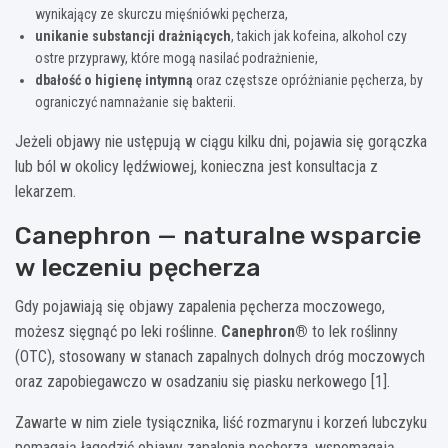
wynikający ze skurczu mięśniówki pęcherza,
unikanie substancji drażniących
, takich jak kofeina, alkohol czy
ostre przyprawy, które mogą nasilać podrażnienie,
dbałość o higienę intymną
oraz częstsze opróżnianie pęcherza, by
ograniczyć namnażanie się bakterii.
Jeżeli objawy nie ustępują w ciągu kilku dni, pojawia się gorączka
lub ból w okolicy lędźwiowej, konieczna jest konsultacja z
lekarzem.
Canephron — naturalne wsparcie
w leczeniu pęcherza
Gdy pojawiają się objawy zapalenia pęcherza moczowego,
możesz sięgnąć po leki roślinne.
Canephron®
to lek roślinny
(OTC), stosowany w stanach zapalnych dolnych dróg moczowych
oraz zapobiegawczo w osadzaniu się piasku nerkowego [1].
Zawarte w nim ziele tysiącznika, liść rozmarynu i korzeń lubczyku
pomagają łagodzić objawy zapalenia pęcherza, wspomagają