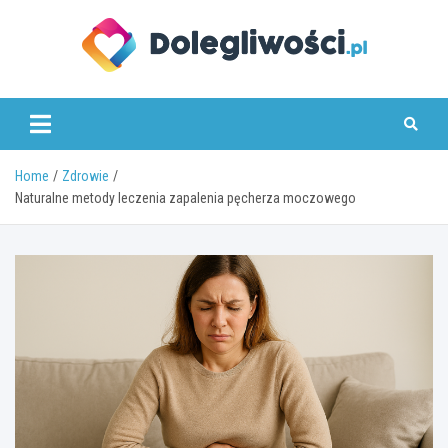
Skip
to
content
dolegliwosci.pl
Home
Zdrowie
Naturalne metody leczenia zapalenia pęcherza moczowego