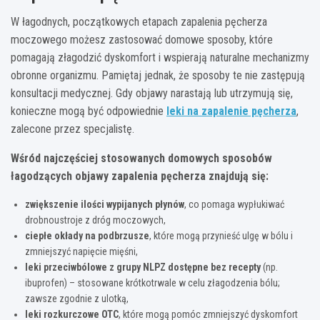
W łagodnych, początkowych etapach zapalenia pęcherza
moczowego możesz zastosować domowe sposoby, które
pomagają złagodzić dyskomfort i wspierają naturalne mechanizmy
obronne organizmu. Pamiętaj jednak, że sposoby te nie zastępują
konsultacji medycznej. Gdy objawy narastają lub utrzymują się,
konieczne mogą być odpowiednie
leki na zapalenie pęcherza
,
zalecone przez specjalistę.
Wśród najczęściej stosowanych domowych sposobów
łagodzących objawy zapalenia pęcherza znajdują się:
zwiększenie ilości wypijanych płynów
, co pomaga wypłukiwać
drobnoustroje z dróg moczowych,
ciepłe okłady na podbrzusze
, które mogą przynieść ulgę w bólu i
zmniejszyć napięcie mięśni,
leki przeciwbólowe z grupy NLPZ dostępne bez recepty
(np.
ibuprofen) – stosowane krótkotrwale w celu złagodzenia bólu;
zawsze zgodnie z ulotką,
leki rozkurczowe OTC
, które mogą pomóc zmniejszyć dyskomfort