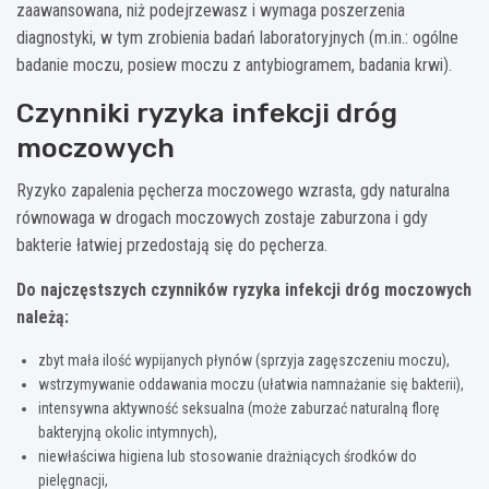
zaawansowana, niż podejrzewasz i wymaga poszerzenia
diagnostyki, w tym zrobienia badań laboratoryjnych (m.in.: ogólne
badanie moczu, posiew moczu z antybiogramem, badania krwi).
Czynniki ryzyka infekcji dróg
moczowych
Ryzyko zapalenia pęcherza moczowego wzrasta, gdy naturalna
równowaga w drogach moczowych zostaje zaburzona i gdy
bakterie łatwiej przedostają się do pęcherza.
Do najczęstszych czynników ryzyka infekcji dróg moczowych
należą:
zbyt mała ilość wypijanych płynów (sprzyja zagęszczeniu moczu),
wstrzymywanie oddawania moczu (ułatwia namnażanie się bakterii),
intensywna aktywność seksualna (może zaburzać naturalną florę
bakteryjną okolic intymnych),
niewłaściwa higiena lub stosowanie drażniących środków do
pielęgnacji,