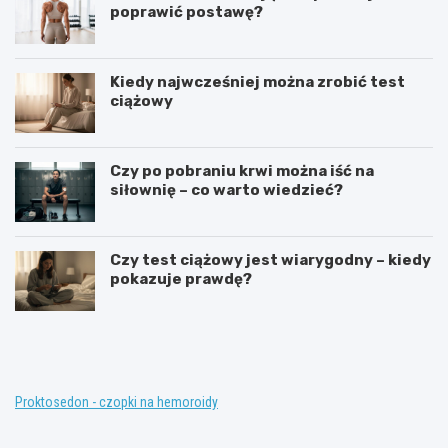
poprawić postawę?
Kiedy najwcześniej można zrobić test
ciążowy
Czy po pobraniu krwi można iść na
siłownię – co warto wiedzieć?
Czy test ciążowy jest wiarygodny – kiedy
pokazuje prawdę?
T
K
e
o
r
n
a
w
p
e
i
n
Proktosedon - czopki na hemoroidy
a
c
z
j