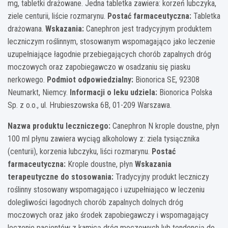
mg, tabletki drażowane. Jedna tabletka zawiera: korzeń lubczyka,
ziele centurii, liście rozmarynu.
Postać farmaceutyczna:
Tabletka
drażowana.
Wskazania:
Canephron jest tradycyjnym produktem
leczniczym roślinnym, stosowanym wspomagająco jako leczenie
uzupełniające łagodnie przebiegających chorób zapalnych dróg
moczowych oraz zapobiegawczo w osadzaniu się piasku
nerkowego.
Podmiot odpowiedzialny:
Bionorica SE, 92308
Neumarkt, Niemcy.
Informacji o leku udziela:
Bionorica Polska
Sp. z o.o., ul. Hrubieszowska 6B, 01-209 Warszawa.
Nazwa produktu leczniczego:
Canephron N krople doustne, płyn
100 ml płynu zawiera wyciąg alkoholowy z: ziela tysiącznika
(centurii), korzenia lubczyku, liści rozmarynu.
Postać
farmaceutyczna:
Krople doustne, płyn
Wskazania
terapeutyczne do stosowania:
Tradycyjny produkt leczniczy
roślinny stosowany wspomagająco i uzupełniająco w leczeniu
dolegliwości łagodnych chorób zapalnych dolnych dróg
moczowych oraz jako środek zapobiegawczy i wspomagający
leczenie pacjentów z kamicą dróg moczowych lub tendencją do