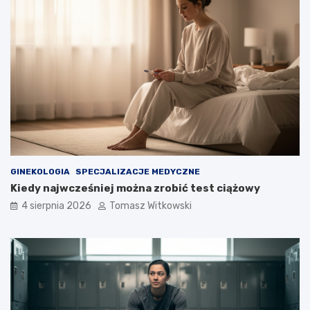
s
o
w
a
ć
GINEKOLOGIA
SPECJALIZACJE MEDYCZNE
Kiedy najwcześniej można zrobić test ciążowy
4 sierpnia 2026
Tomasz Witkowski