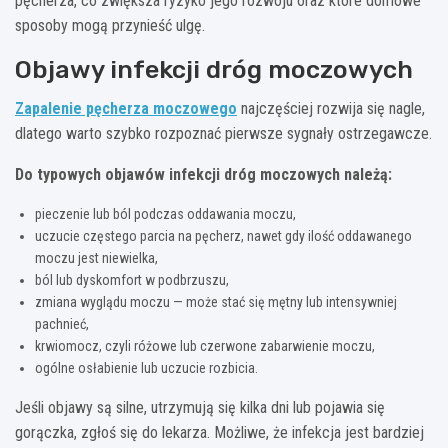
pęcherza, co zwiększa ryzyko jego rozwoju oraz które domowe
sposoby mogą przynieść ulgę.
Objawy infekcji dróg moczowych
Zapalenie pęcherza moczowego
najczęściej rozwija się nagle,
dlatego warto szybko rozpoznać pierwsze sygnały ostrzegawcze.
Do typowych objawów infekcji dróg moczowych należą:
pieczenie lub ból podczas oddawania moczu,
uczucie częstego parcia na pęcherz, nawet gdy ilość oddawanego
moczu jest niewielka,
ból lub dyskomfort w podbrzuszu,
zmiana wyglądu moczu — może stać się mętny lub intensywniej
pachnieć,
krwiomocz, czyli różowe lub czerwone zabarwienie moczu,
ogólne osłabienie lub uczucie rozbicia.
Jeśli objawy są silne, utrzymują się kilka dni lub pojawia się
gorączka, zgłoś się do lekarza. Możliwe, że infekcja jest bardziej