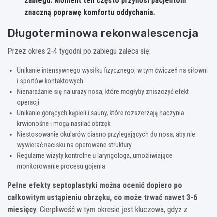
zabiegu. Moment ten często przynosi pacjentom
znaczną poprawę komfortu oddychania.
Długoterminowa rekonwalescencja
Przez okres 2-4 tygodni po zabiegu zaleca się:
Unikanie intensywnego wysiłku fizycznego, w tym ćwiczeń na siłowni
i sportów kontaktowych
Nienarażanie się na urazy nosa, które mogłyby zniszczyć efekt
operacji
Unikanie gorących kąpieli i sauny, które rozszerzają naczynia
krwionośne i mogą nasilać obrzęk
Niestosowanie okularów ciasno przylegających do nosa, aby nie
wywierać nacisku na operowane struktury
Regularne wizyty kontrolne u laryngologa, umożliwiające
monitorowanie procesu gojenia
Pełne efekty septoplastyki można ocenić dopiero po
całkowitym ustąpieniu obrzęku, co może trwać nawet 3-6
miesięcy
. Cierpliwość w tym okresie jest kluczowa, gdyż z