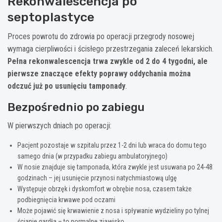
Rekonwalescencja po
septoplastyce
Proces powrotu do zdrowia po operacji przegrody nosowej
wymaga cierpliwości i ścisłego przestrzegania zaleceń lekarskich.
Pełna rekonwalescencja trwa zwykle od 2 do 4 tygodni, ale
pierwsze znaczące efekty poprawy oddychania można
odczuć już po usunięciu tamponady
.
Bezpośrednio po zabiegu
W pierwszych dniach po operacji:
Pacjent pozostaje w szpitalu przez 1-2 dni lub wraca do domu tego
samego dnia (w przypadku zabiegu ambulatoryjnego)
W nosie znajduje się tamponada, która zwykle jest usuwana po 24-48
godzinach – jej usunięcie przynosi natychmiastową ulgę
Występuje obrzęk i dyskomfort w obrębie nosa, czasem także
podbiegnięcia krwawe pod oczami
Może pojawić się krwawienie z nosa i spływanie wydzieliny po tylnej
ścianie gardła – to normalne zjawisko