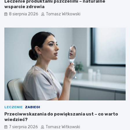
Leczenie produktami pszczelimi – naturalne
:
l
wsparcie zdrowia
e
e
f
c
8 sierpnia 2026
Tomasz Witkowski
e
z
k
e
t
n
y
i
i
u
j
c
a
u
k
k
d
r
ł
z
u
y
g
c
o
y
m
o
ż
n
LECZENIE
ZABIEGI
a
Przeciwwskazania do powiększania ust – co warto
j
wiedzieć?
ą
7 sierpnia 2026
Tomasz Witkowski
s