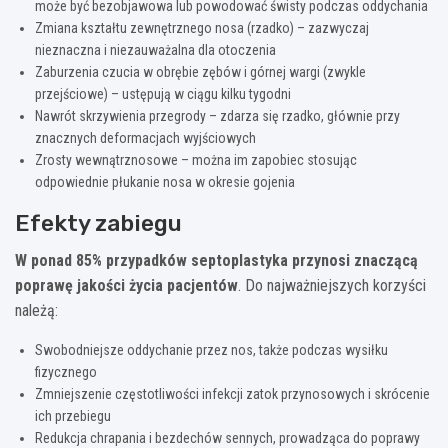
może być bezobjawowa lub powodować świsty podczas oddychania
Zmiana kształtu zewnętrznego nosa (rzadko) – zazwyczaj
nieznaczna i niezauważalna dla otoczenia
Zaburzenia czucia w obrębie zębów i górnej wargi (zwykle
przejściowe) – ustępują w ciągu kilku tygodni
Nawrót skrzywienia przegrody – zdarza się rzadko, głównie przy
znacznych deformacjach wyjściowych
Zrosty wewnątrznosowe – można im zapobiec stosując
odpowiednie płukanie nosa w okresie gojenia
Efekty zabiegu
W ponad 85% przypadków septoplastyka przynosi znaczącą
poprawę jakości życia pacjentów
. Do najważniejszych korzyści
należą:
Swobodniejsze oddychanie przez nos, także podczas wysiłku
fizycznego
Zmniejszenie częstotliwości infekcji zatok przynosowych i skrócenie
ich przebiegu
Redukcja chrapania i bezdechów sennych, prowadząca do poprawy