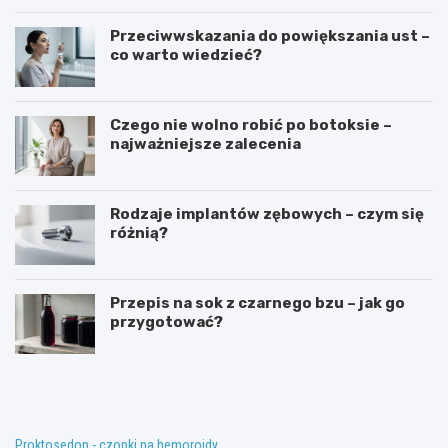
Przeciwwskazania do powiększania ust –
co warto wiedzieć?
Czego nie wolno robić po botoksie –
najważniejsze zalecenia
Rodzaje implantów zębowych – czym się
różnią?
Przepis na sok z czarnego bzu – jak go
przygotować?
T
K
e
o
r
n
a
w
p
e
i
n
Proktosedon - czopki na hemoroidy