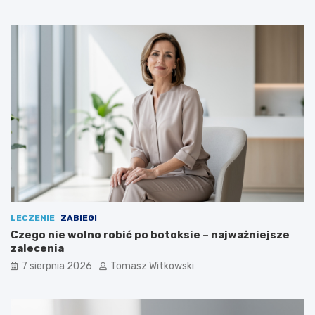
t
o
s
o
w
a
ć
LECZENIE
ZABIEGI
Czego nie wolno robić po botoksie – najważniejsze
zalecenia
7 sierpnia 2026
Tomasz Witkowski