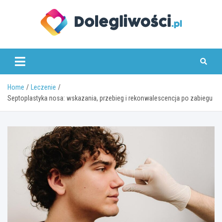
Skip
to
content
dolegliwosci.pl
Home
Leczenie
Septoplastyka nosa: wskazania, przebieg i rekonwalescencja po zabiegu