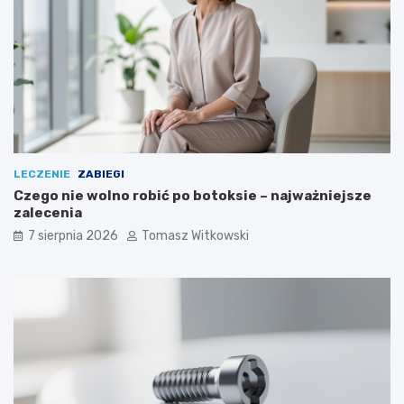
a
u
k
k
d
r
ł
z
u
y
g
c
o
y
m
o
ż
n
LECZENIE
ZABIEGI
a
Czego nie wolno robić po botoksie – najważniejsze
j
zalecenia
ą
7 sierpnia 2026
Tomasz Witkowski
s
t
o
s
o
w
a
ć