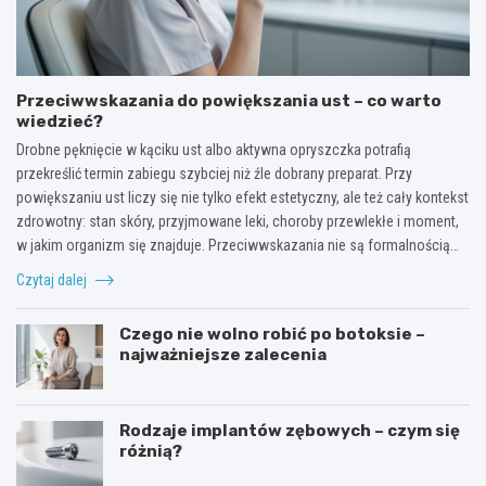
Przeciwwskazania do powiększania ust – co warto
wiedzieć?
Drobne pęknięcie w kąciku ust albo aktywna opryszczka potrafią
przekreślić termin zabiegu szybciej niż źle dobrany preparat. Przy
powiększaniu ust liczy się nie tylko efekt estetyczny, ale też cały kontekst
zdrowotny: stan skóry, przyjmowane leki, choroby przewlekłe i moment,
w jakim organizm się znajduje. Przeciwwskazania nie są formalnością…
Czytaj dalej
Czego nie wolno robić po botoksie –
najważniejsze zalecenia
Rodzaje implantów zębowych – czym się
różnią?