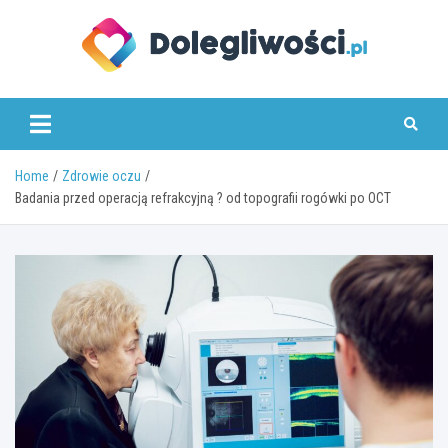
Skip
to
content
dolegliwosci.pl
Home
Zdrowie oczu
Badania przed operacją refrakcyjną ? od topografii rogówki po OCT