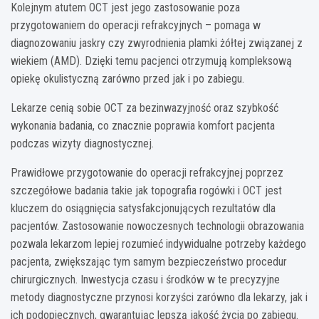
Kolejnym atutem OCT jest jego zastosowanie poza
przygotowaniem do operacji refrakcyjnych – pomaga w
diagnozowaniu jaskry czy zwyrodnienia plamki żółtej związanej z
wiekiem (AMD). Dzięki temu pacjenci otrzymują kompleksową
opiekę okulistyczną zarówno przed jak i po zabiegu.
Lekarze cenią sobie OCT za bezinwazyjność oraz szybkość
wykonania badania, co znacznie poprawia komfort pacjenta
podczas wizyty diagnostycznej.
Prawidłowe przygotowanie do operacji refrakcyjnej poprzez
szczegółowe badania takie jak topografia rogówki i OCT jest
kluczem do osiągnięcia satysfakcjonujących rezultatów dla
pacjentów. Zastosowanie nowoczesnych technologii obrazowania
pozwala lekarzom lepiej rozumieć indywidualne potrzeby każdego
pacjenta, zwiększając tym samym bezpieczeństwo procedur
chirurgicznych. Inwestycja czasu i środków w te precyzyjne
metody diagnostyczne przynosi korzyści zarówno dla lekarzy, jak i
ich podopiecznych, gwarantując lepszą jakość życia po zabiegu.