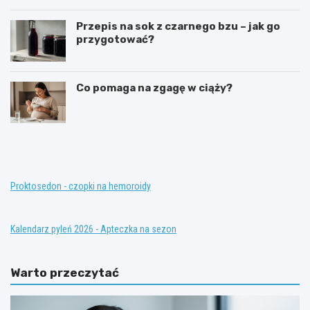
Przepis na sok z czarnego bzu – jak go
przygotować?
Co pomaga na zgagę w ciąży?
T
K
e
o
r
n
a
w
p
e
i
n
Proktosedon - czopki na hemoroidy
a
c
z
j
a
o
Kalendarz pyleń 2026 - Apteczka na sezon
s
n
t
a
ę
l
Warto przeczytać
p
n
c
e
z
m