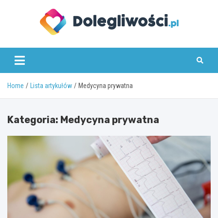
Skip
to
content
dolegliwosci.pl
Home
Lista artykułów
Medycyna prywatna
Kategoria:
Medycyna prywatna