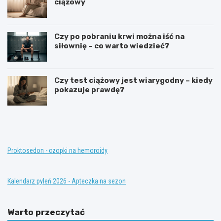
ciążowy
Czy po pobraniu krwi można iść na
siłownię – co warto wiedzieć?
Czy test ciążowy jest wiarygodny – kiedy
pokazuje prawdę?
T
K
e
o
r
n
a
w
p
e
i
n
Proktosedon - czopki na hemoroidy
a
c
z
j
a
o
Kalendarz pyleń 2026 - Apteczka na sezon
s
n
t
a
ę
l
Warto przeczytać
p
n