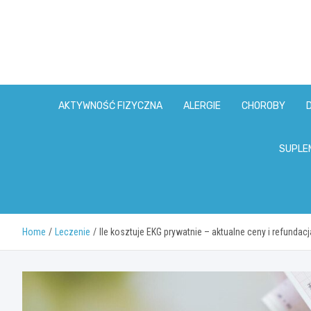
Skip
to
content
AKTYWNOŚĆ FIZYCZNA
ALERGIE
CHOROBY
SUPLE
Home
Leczenie
Ile kosztuje EKG prywatnie – aktualne ceny i refundacj