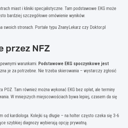
trach miast i kliniki specjalistyczne. Tam podstawowe EKG może
często bardziej szczegółowe omówienie wyników.
na swoich stronach. Portale typu ZnanyLekarz czy Doktor.pl
e przez NFZ
d pewnymi warunkami.
Podstawowe EKG spoczynkowe jest
y uzna je za potrzebne. Nie trzeba skierowania – wystarczy zgłosić
za POZ. Tam również można wykonać EKG bez opłat, ale terminy
wania. W mniejszych miejscowościach bywa lepiej, czasem da się
 od kardiologa. Kolejki są długie – na holter często czeka się 3-6
ące szybkiej diagnozy wybierają opcję prywatną.