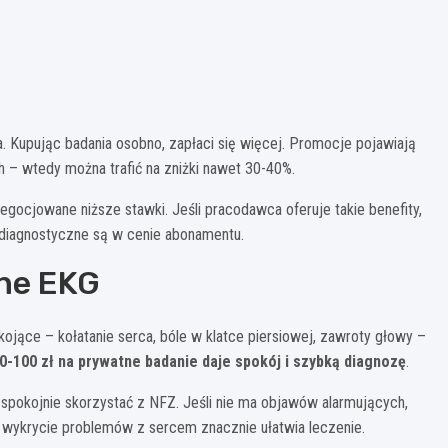
loga. Kupując badania osobno, zapłaci się więcej. Promocje pojawiają
ch – wtedy można trafić na zniżki nawet 30-40%.
ocjowane niższe stawki. Jeśli pracodawca oferuje takie benefity,
diagnostyczne są w cenie abonamentu.
tne EKG
okojące – kołatanie serca, bóle w klatce piersiowej, zawroty głowy –
0-100 zł na prywatne badanie daje spokój i szybką diagnozę
.
 spokojnie skorzystać z NFZ. Jeśli nie ma objawów alarmujących,
e wykrycie problemów z sercem znacznie ułatwia leczenie.