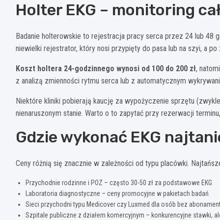
Holter EKG – monitoring c
Badanie holterowskie to rejestracja pracy serca przez 24 lub 4
niewielki rejestrator, który nosi przypięty do pasa lub na szyi, a
Koszt holtera 24-godzinnego wynosi od 100 do 200 zł
, natom
z analizą zmienności rytmu serca lub z automatycznym wykrywan
Niektóre kliniki pobierają kaucję za wypożyczenie sprzętu (zwykl
nienaruszonym stanie. Warto o to zapytać przy rezerwacji terminu
Gdzie wykonać EKG najtani
Ceny różnią się znacznie w zależności od typu placówki. Najtańsz
Przychodnie rodzinne i POZ – często 30-50 zł za podstawowe EKG
Laboratoria diagnostyczne – ceny promocyjne w pakietach badań
Sieci przychodni typu Medicover czy Luxmed dla osób bez abonament
Szpitale publiczne z działem komercyjnym – konkurencyjne stawki, al