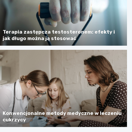
Terapia zastępcza testosteronem: efekty i
jak długo można ją stosować
Konwencjonalne metody medyczne w leczeniu
cukrzycy