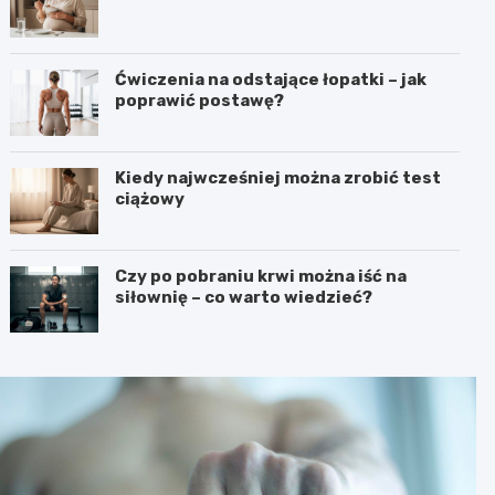
Ćwiczenia na odstające łopatki – jak
poprawić postawę?
Kiedy najwcześniej można zrobić test
ciążowy
Czy po pobraniu krwi można iść na
siłownię – co warto wiedzieć?