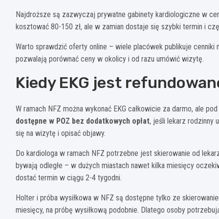
Najdroższe są zazwyczaj prywatne gabinety kardiologiczne w cen
kosztować 80-150 zł, ale w zamian dostaje się szybki termin i 
Warto sprawdzić oferty online – wiele placówek publikuje cenniki 
pozwalają porównać ceny w okolicy i od razu umówić wizytę.
Kiedy EKG jest refundowan
W ramach NFZ można wykonać EKG całkowicie za darmo, ale po
dostępne w POZ bez dodatkowych opłat
, jeśli lekarz rodzinn
się na wizytę i opisać objawy.
Do kardiologa w ramach NFZ potrzebne jest skierowanie od lekar
bywają odległe – w dużych miastach nawet kilka miesięcy oczeki
dostać termin w ciągu 2-4 tygodni.
Holter i próba wysiłkowa w NFZ są dostępne tylko ze skierowaniem
miesięcy, na próbę wysiłkową podobnie. Dlatego osoby potrzebuj