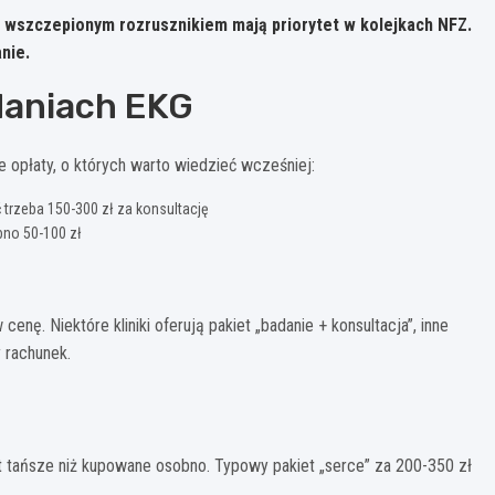
z wszczepionym rozrusznikiem mają priorytet w kolejkach NFZ.
nie.
daniach EKG
opłaty, o których warto wiedzieć wcześniej:
ć trzeba 150-300 zł za konsultację
bno 50-100 zł
ę. Niektóre kliniki oferują pakiet „badanie + konsultacja”, inne
 rachunek.
st tańsze niż kupowane osobno. Typowy pakiet „serce” za 200-350 zł