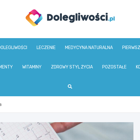
dolegliwosci.pl
DOLEGLIWOŚCI
LECZENIE
MEDYCYNA NATURALNA
PIERWS
MENTY
WITAMINY
ZDROWY STYL ŻYCIA
POZOSTAŁE
K
a