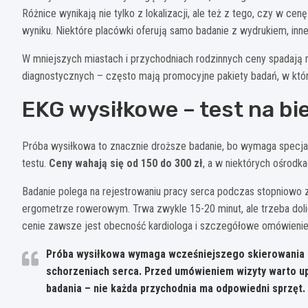
Różnice wynikają nie tylko z lokalizacji, ale też z tego, czy w ce
wyniku. Niektóre placówki oferują samo badanie z wydrukiem, inne
W mniejszych miastach i przychodniach rodzinnych ceny spadają n
diagnostycznych – często mają promocyjne pakiety badań, w któ
EKG wysiłkowe – test na bi
Próba wysiłkowa to znacznie droższe badanie, bo wymaga specjal
testu.
Ceny wahają się od 150 do 300 zł
, a w niektórych ośrodk
Badanie polega na rejestrowaniu pracy serca podczas stopniowo z
ergometrze rowerowym. Trwa zwykle 15-20 minut, ale trzeba doli
cenie zawsze jest obecność kardiologa i szczegółowe omówienie
Próba wysiłkowa wymaga wcześniejszego skierowania o
schorzeniach serca. Przed umówieniem wizyty warto upe
badania – nie każda przychodnia ma odpowiedni sprzęt.