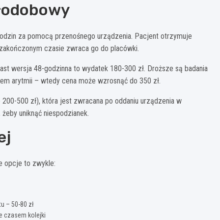
ałodobowy
8 godzin za pomocą przenośnego urządzenia. Pacjent otrzymuje
 po zakończonym czasie zwraca go do placówki.
iast wersja 48-godzinna to wydatek 180-300 zł. Droższe są badania
iem arytmii – wtedy cena może wzrosnąć do 350 zł.
e 200-500 zł), która jest zwracana po oddaniu urządzenia w
, żeby uniknąć niespodzianek.
ej
e opcje to zwykle:
u – 50-80 zł
e czasem kolejki