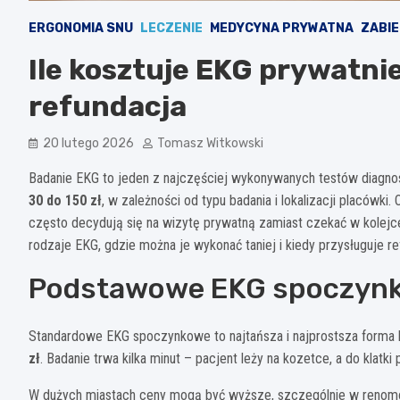
ERGONOMIA SNU
LECZENIE
MEDYCYNA PRYWATNA
ZABIE
Ile kosztuje EKG prywatnie
refundacja
20 lutego 2026
Tomasz Witkowski
Badanie EKG to jeden z najczęściej wykonywanych testów diagno
30 do 150 zł
, w zależności od typu badania i lokalizacji placówki
często decydują się na wizytę prywatną zamiast czekać w kolejce 
rodzaje EKG, gdzie można je wykonać taniej i kiedy przysługuje re
Podstawowe EKG spoczynk
Standardowe EKG spoczynkowe to najtańsza i najprostsza forma 
zł
. Badanie trwa kilka minut – pacjent leży na kozetce, a do klat
W dużych miastach ceny mogą być wyższe, szczególnie w renomowa