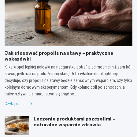
Jak stosować propolis na stawy – praktyczne
wskazówki
Kilka kropel lepkiej nalewki na nadgarstku potrafi piec mocniej niż sam ból
stawu, jeśli trafi na podrażnioną skórę. A to właśnie detal aplikacji
decyduje, czy propolis na stawy będzie sensownym wsparciem, czy tylko
kolejnym domowym eksperymentem. Gdy kolano boli po schodach, a
palce sztywnieją rano, łatwo sięgnąć po…
Czytaj dalej
Leczenie produktami pszczelimi –
naturalne wsparcie zdrowia