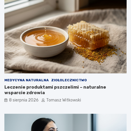
t
n
y
i
i
u
j
c
a
u
k
k
d
r
ł
z
u
y
g
c
o
y
m
o
ż
n
MEDYCYNA NATURALNA
ZIOŁOLECZNICTWO
a
Leczenie produktami pszczelimi – naturalne
j
wsparcie zdrowia
ą
8 sierpnia 2026
Tomasz Witkowski
s
t
o
s
o
w