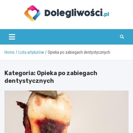
Skip
to
content
dolegliwosci.pl
Home
Lista artykułów
Opieka po zabiegach dentystycznych
Kategoria:
Opieka po zabiegach
dentystycznych