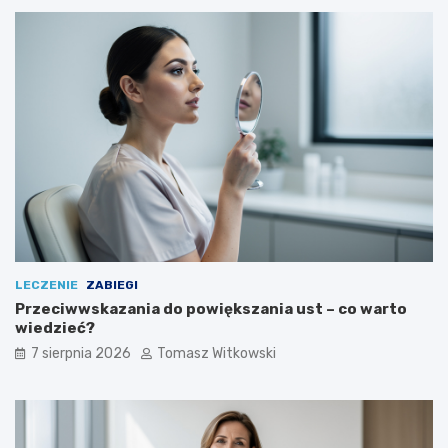
o
s
o
w
a
ć
LECZENIE
ZABIEGI
Przeciwwskazania do powiększania ust – co warto
wiedzieć?
7 sierpnia 2026
Tomasz Witkowski