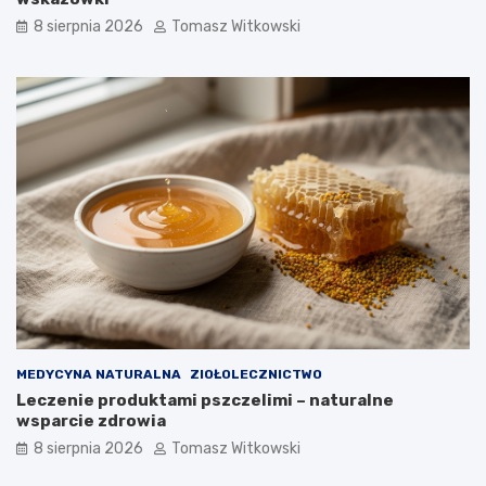
e
e
f
c
8 sierpnia 2026
Tomasz Witkowski
e
z
k
e
t
n
y
i
i
u
j
c
a
u
k
k
d
r
ł
z
u
y
g
c
o
y
m
o
ż
n
MEDYCYNA NATURALNA
ZIOŁOLECZNICTWO
a
Leczenie produktami pszczelimi – naturalne
j
wsparcie zdrowia
ą
8 sierpnia 2026
Tomasz Witkowski
s
t