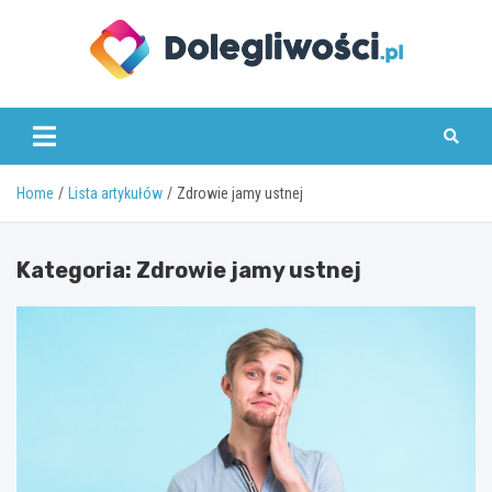
Skip
to
content
dolegliwosci.pl
Home
Lista artykułów
Zdrowie jamy ustnej
Kategoria:
Zdrowie jamy ustnej