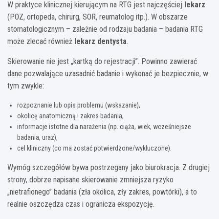
W praktyce klinicznej kierującym na RTG jest najczęściej
lekarz
(POZ, ortopeda, chirurg, SOR, reumatolog itp.). W obszarze
stomatologicznym – zależnie od rodzaju badania – badania RTG
może zlecać również
lekarz dentysta
.
Skierowanie nie jest „kartką do rejestracji”. Powinno zawierać
dane pozwalające uzasadnić badanie i wykonać je bezpiecznie, w
tym zwykle:
rozpoznanie lub opis problemu (wskazanie),
okolicę anatomiczną i zakres badania,
informacje istotne dla narażenia (np. ciąża, wiek, wcześniejsze
badania, uraz),
cel kliniczny (co ma zostać potwierdzone/wykluczone).
Wymóg szczegółów bywa postrzegany jako biurokracja. Z drugiej
strony, dobrze napisane skierowanie zmniejsza ryzyko
„nietrafionego” badania (zła okolica, zły zakres, powtórki), a to
realnie oszczędza czas i ogranicza ekspozycję.