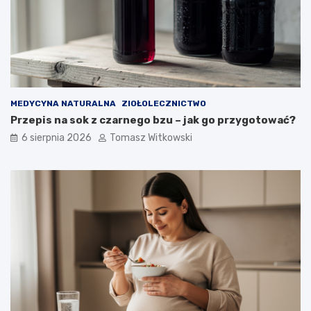
d
r
ł
z
u
y
g
c
o
y
m
o
ż
MEDYCYNA NATURALNA
ZIOŁOLECZNICTWO
n
Przepis na sok z czarnego bzu – jak go przygotować?
a
6 sierpnia 2026
Tomasz Witkowski
j
ą
s
t
o
s
o
w
a
ć