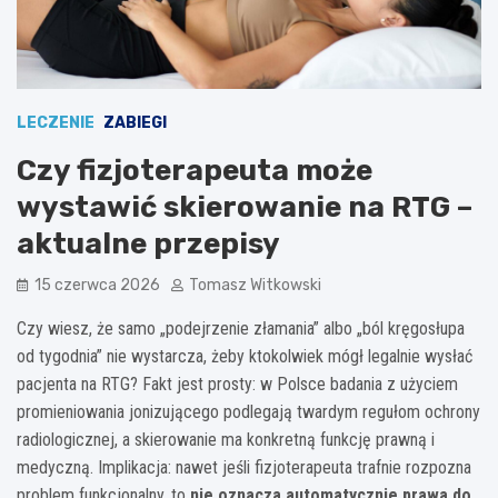
LECZENIE
ZABIEGI
Czy fizjoterapeuta może
wystawić skierowanie na RTG –
aktualne przepisy
15 czerwca 2026
Tomasz Witkowski
Czy wiesz, że samo „podejrzenie złamania” albo „ból kręgosłupa
od tygodnia” nie wystarcza, żeby ktokolwiek mógł legalnie wysłać
pacjenta na RTG? Fakt jest prosty: w Polsce badania z użyciem
promieniowania jonizującego podlegają twardym regułom ochrony
radiologicznej, a skierowanie ma konkretną funkcję prawną i
medyczną. Implikacja: nawet jeśli fizjoterapeuta trafnie rozpozna
problem funkcjonalny, to
nie oznacza automatycznie prawa do