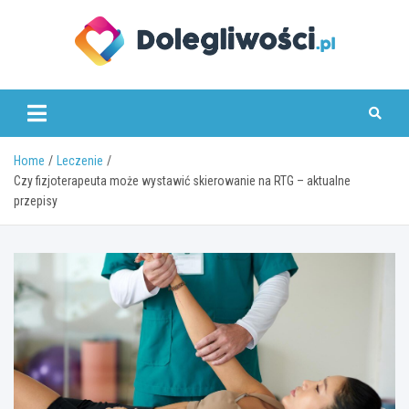
Skip
to
content
dolegliwosci.pl
Home
Leczenie
Czy fizjoterapeuta może wystawić skierowanie na RTG – aktualne
przepisy