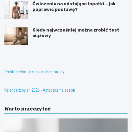
Ćwiczenia na odstające łopatki – jak
poprawić postawę?
Kiedy najwcześniej można zrobić test
ciążowy
T
K
e
o
r
n
a
w
p
e
i
n
Proktosedon - czopki na hemoroidy
a
c
z
j
a
o
Kalendarz pyleń 2026 - Apteczka na sezon
s
n
t
a
ę
l
Warto przeczytać
p
n
c
e
z
m
a
e