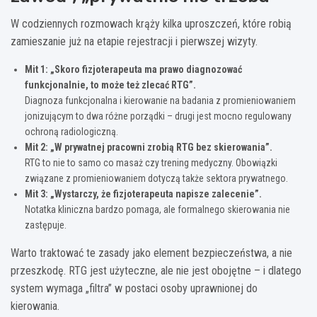
W codziennych rozmowach krąży kilka uproszczeń, które robią
zamieszanie już na etapie rejestracji i pierwszej wizyty.
Mit 1: „Skoro fizjoterapeuta ma prawo diagnozować
funkcjonalnie, to może też zlecać RTG”.
Diagnoza funkcjonalna i kierowanie na badania z promieniowaniem
jonizującym to dwa różne porządki – drugi jest mocno regulowany
ochroną radiologiczną.
Mit 2: „W prywatnej pracowni zrobią RTG bez skierowania”.
RTG to nie to samo co masaż czy trening medyczny. Obowiązki
związane z promieniowaniem dotyczą także sektora prywatnego.
Mit 3: „Wystarczy, że fizjoterapeuta napisze zalecenie”.
Notatka kliniczna bardzo pomaga, ale formalnego skierowania nie
zastępuje.
Warto traktować te zasady jako element bezpieczeństwa, a nie
przeszkodę. RTG jest użyteczne, ale nie jest obojętne – i dlatego
system wymaga „filtra” w postaci osoby uprawnionej do
kierowania.