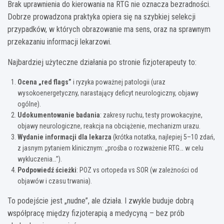
Brak uprawnienia do kierowania na RTG nie oznacza bezradności.
Dobrze prowadzona praktyka opiera się na szybkiej selekcji
przypadków, w których obrazowanie ma sens, oraz na sprawnym
przekazaniu informacji lekarzowi.
Najbardziej użyteczne działania po stronie fizjoterapeuty to:
Ocena „red flags”
i ryzyka poważnej patologii (uraz
wysokoenergetyczny, narastający deficyt neurologiczny, objawy
ogólne).
Udokumentowanie badania
: zakresy ruchu, testy prowokacyjne,
objawy neurologiczne, reakcja na obciążenie, mechanizm urazu.
Wydanie informacji dla lekarza
(krótka notatka, najlepiej 5–10 zdań,
z jasnym pytaniem klinicznym: „prośba o rozważenie RTG… w celu
wykluczenia…”).
Podpowiedź ścieżki
: POZ vs ortopeda vs SOR (w zależności od
objawów i czasu trwania).
To podejście jest „nudne”, ale działa. I zwykle buduje dobrą
współpracę między fizjoterapią a medycyną – bez prób