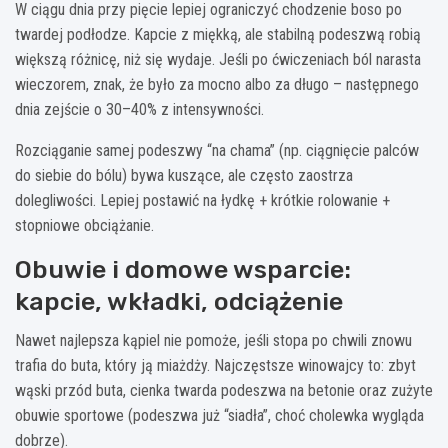
W ciągu dnia przy pięcie lepiej ograniczyć chodzenie boso po
twardej podłodze. Kapcie z miękką, ale stabilną podeszwą robią
większą różnicę, niż się wydaje. Jeśli po ćwiczeniach ból narasta
wieczorem, znak, że było za mocno albo za długo – następnego
dnia zejście o 30–40% z intensywności.
Rozciąganie samej podeszwy “na chama” (np. ciągnięcie palców
do siebie do bólu) bywa kuszące, ale często zaostrza
dolegliwości. Lepiej postawić na łydkę + krótkie rolowanie +
stopniowe obciążanie.
Obuwie i domowe wsparcie:
kapcie, wkładki, odciążenie
Nawet najlepsza kąpiel nie pomoże, jeśli stopa po chwili znowu
trafia do buta, który ją miażdży. Najczęstsze winowajcy to: zbyt
wąski przód buta, cienka twarda podeszwa na betonie oraz zużyte
obuwie sportowe (podeszwa już “siadła”, choć cholewka wygląda
dobrze).