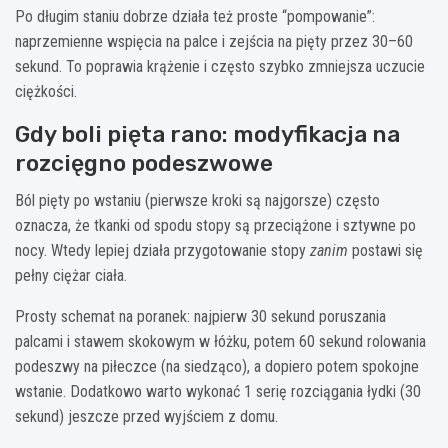
Po długim staniu dobrze działa też proste “pompowanie”:
naprzemienne wspięcia na palce i zejścia na pięty przez 30–60
sekund. To poprawia krążenie i często szybko zmniejsza uczucie
ciężkości.
Gdy boli pięta rano: modyfikacja na
rozcięgno podeszwowe
Ból pięty po wstaniu (pierwsze kroki są najgorsze) często
oznacza, że tkanki od spodu stopy są przeciążone i sztywne po
nocy. Wtedy lepiej działa przygotowanie stopy
zanim
postawi się
pełny ciężar ciała.
Prosty schemat na poranek: najpierw 30 sekund poruszania
palcami i stawem skokowym w łóżku, potem 60 sekund rolowania
podeszwy na piłeczce (na siedząco), a dopiero potem spokojne
wstanie. Dodatkowo warto wykonać 1 serię rozciągania łydki (30
sekund) jeszcze przed wyjściem z domu.