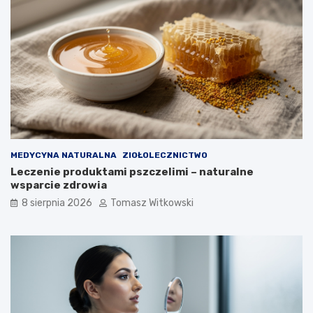
j
c
a
u
k
k
d
r
ł
z
u
y
g
c
o
y
m
o
ż
n
MEDYCYNA NATURALNA
ZIOŁOLECZNICTWO
a
Leczenie produktami pszczelimi – naturalne
j
wsparcie zdrowia
ą
8 sierpnia 2026
Tomasz Witkowski
s
t
o
s
o
w
a
ć