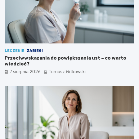
LECZENIE
ZABIEGI
Przeciwwskazania do powiększania ust – co warto
wiedzieć?
7 sierpnia 2026
Tomasz Witkowski