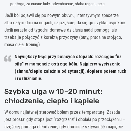
podłoga, za ciasne buty, odwodnienie, słaba regeneracja.
Jeśli ból pojawił się po nowym obuwiu, intensywnym spacerze
albo całym dniu na nogach, najczęściej da się go szybko uspokoić.
Jeśli narasta od tygodni, domowe działania nadal pomogą, ale
trzeba je połączyć z korektą przyczyny (buty, praca na stojąco,
masa ciała, trening).
Największy błąd przy bolących stopach: rozciągać “na
siłę” w momencie ostrego bólu. Najpierw wyciszenie
(zimno/ciepło zależnie od sytuacji), dopiero potem ruch
i rozluźnianie.
Szybka ulga w 10–20 minut:
chłodzenie, ciepło i kąpiele
W domu najłatwiej sterować bólem przez temperaturę. Zasada
jest prosta: gdy stopa jest “rozgrzana” i obolała po przeciążeniu –
częściej pomaga chłodzenie; gdy dominuje sztywność i napięcie