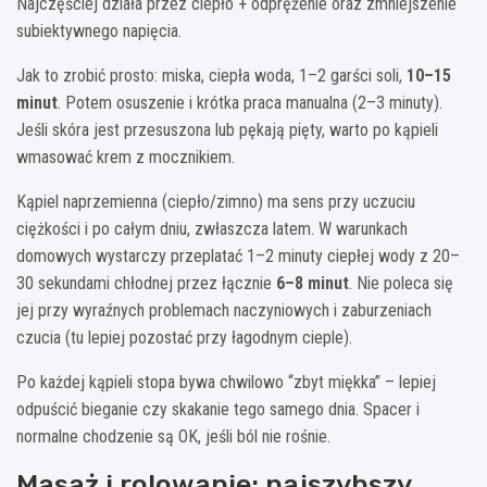
Najczęściej działa przez ciepło + odprężenie oraz zmniejszenie
subiektywnego napięcia.
Jak to zrobić prosto: miska, ciepła woda, 1–2 garści soli,
10–15
minut
. Potem osuszenie i krótka praca manualna (2–3 minuty).
Jeśli skóra jest przesuszona lub pękają pięty, warto po kąpieli
wmasować krem z mocznikiem.
Kąpiel naprzemienna (ciepło/zimno) ma sens przy uczuciu
ciężkości i po całym dniu, zwłaszcza latem. W warunkach
domowych wystarczy przeplatać 1–2 minuty ciepłej wody z 20–
30 sekundami chłodnej przez łącznie
6–8 minut
. Nie poleca się
jej przy wyraźnych problemach naczyniowych i zaburzeniach
czucia (tu lepiej pozostać przy łagodnym cieple).
Po każdej kąpieli stopa bywa chwilowo “zbyt miękka” – lepiej
odpuścić bieganie czy skakanie tego samego dnia. Spacer i
normalne chodzenie są OK, jeśli ból nie rośnie.
Masaż i rolowanie: najszybszy