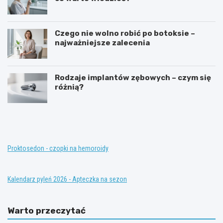
Czego nie wolno robić po botoksie –
najważniejsze zalecenia
Rodzaje implantów zębowych – czym się
różnią?
T
K
e
o
r
n
a
w
p
e
i
n
Proktosedon - czopki na hemoroidy
a
c
z
j
a
o
Kalendarz pyleń 2026 - Apteczka na sezon
s
n
t
a
ę
l
Warto przeczytać
p
n