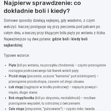
Najpierw sprawdzenie: co
dokładnie boli i kiedy?
Domowe sposoby działają najlepiej, gdy wiadomo, z czym
walczyć. Inaczej postępuje się przy pieczeniu pod palcami po
całym dniu, a inaczej przy kłującym bólu pięty po wstaniu z łóżka.
Najważniejsze są dwa pytania:
gdzie boli
i
kiedy boli
najbardziej
.
Typowe wzorce:
Pięta
(ból po wstaniu, na początku chodzenia) – często przeciążenie
rozcięgna podeszwowego lub tkanek wokół pięty.
Przód stopy
(pieczenie, uczucie “kamienia” pod śródstopiem) –
przeciążenie przodostopia, czasem od złego obuwia.
Łuk stopy
(ciągnięcie w środku podeszwy) – napięcie powięzi i
mięśni, długie stanie.
Bok stopy/kostka
(ból po skręceniu, niestabilność) – możliwe
przeciążenie więzadeł, tu ostrożniej z ćwiczeniami.
Cała stopa
(zmęczenie, “pulsowanie”) – często miks: twarda