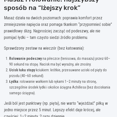
sposób na “lżejszy krok”
Masaż działa na dwóch poziomach: poprawia komfort przez
zmniejszenie napięcia oraz pomaga tkankom “przypomnieć sobie”
prawidłowy ślizg. Najprościej zacząć od podeszwy, ale nie
pomijać łydki – tam często siedzi źródło problemu.
Sprawdzony zestaw na wieczór (bez katowania):
Rolowanie podeszwy
na piłeczce (tenisowa, do masażu) przez 60–
90 sekund na stopę. Nacisk ma być wyraźny, ale znośny.
Ucisk łuku stopy
kciukiem: krótkie, przesuwane uciski od pięty do
przodu (40–60 sekund).
Łydka
: rolowanie wałkiem lub rękami 1–2 minuty na stronę,
szczególnie środek łydki i okolice ścięgna Achillesa (bez dociskania
samego ścięgna).
Jeśli ból jest punktowy (np. pięta), nie warto “wjeżdżać” piłką w
jedno miejsce przez 5 minut. Lepszy efekt daje krócej, ale
częściej: 1–2 minuty, 2 razy dziennie.