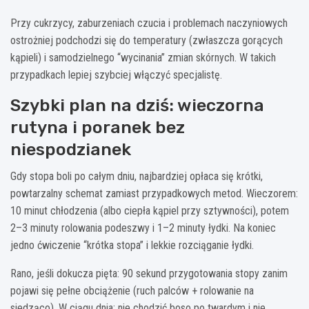
Przy cukrzycy, zaburzeniach czucia i problemach naczyniowych
ostrożniej podchodzi się do temperatury (zwłaszcza gorących
kąpieli) i samodzielnego “wycinania” zmian skórnych. W takich
przypadkach lepiej szybciej włączyć specjalistę.
Szybki plan na dziś: wieczorna
rutyna i poranek bez
niespodzianek
Gdy stopa boli po całym dniu, najbardziej opłaca się krótki,
powtarzalny schemat zamiast przypadkowych metod. Wieczorem:
10 minut chłodzenia (albo ciepła kąpiel przy sztywności), potem
2–3 minuty rolowania podeszwy i 1–2 minuty łydki. Na koniec
jedno ćwiczenie “krótka stopa” i lekkie rozciąganie łydki.
Rano, jeśli dokucza pięta: 90 sekund przygotowania stopy zanim
pojawi się pełne obciążenie (ruch palców + rolowanie na
siedząco). W ciągu dnia: nie chodzić boso po twardym i nie