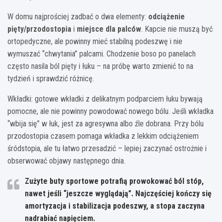
W domu najprościej zadbać o dwa elementy:
odciążenie
pięty/przodostopia
i
miejsce dla palców
. Kapcie nie muszą być
ortopedyczne, ale powinny mieć stabilną podeszwę i nie
wymuszać “chwytania” palcami. Chodzenie boso po panelach
często nasila ból pięty i łuku – na próbę warto zmienić to na
tydzień i sprawdzić różnicę.
Wkładki: gotowe wkładki z delikatnym podparciem łuku bywają
pomocne, ale nie powinny powodować nowego bólu. Jeśli wkładka
“wbija się” w łuk, jest za agresywna albo źle dobrana. Przy bólu
przodostopia czasem pomaga wkładka z lekkim odciążeniem
śródstopia, ale tu łatwo przesadzić – lepiej zaczynać ostrożnie i
obserwować objawy następnego dnia.
Zużyte buty sportowe potrafią prowokować ból stóp,
nawet jeśli “jeszcze wyglądają”. Najczęściej kończy się
amortyzacja i stabilizacja podeszwy, a stopa zaczyna
nadrabiać napięciem.