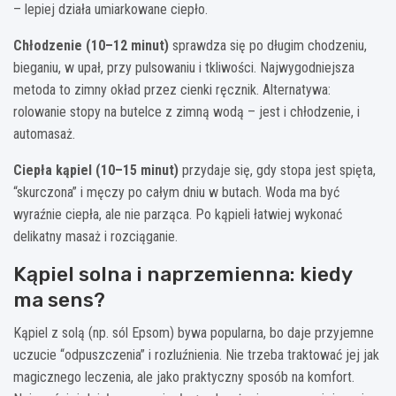
– lepiej działa umiarkowane ciepło.
Chłodzenie (10–12 minut)
sprawdza się po długim chodzeniu,
bieganiu, w upał, przy pulsowaniu i tkliwości. Najwygodniejsza
metoda to zimny okład przez cienki ręcznik. Alternatywa:
rolowanie stopy na butelce z zimną wodą – jest i chłodzenie, i
automasaż.
Ciepła kąpiel (10–15 minut)
przydaje się, gdy stopa jest spięta,
“skurczona” i męczy po całym dniu w butach. Woda ma być
wyraźnie ciepła, ale nie parząca. Po kąpieli łatwiej wykonać
delikatny masaż i rozciąganie.
Kąpiel solna i naprzemienna: kiedy
ma sens?
Kąpiel z solą (np. sól Epsom) bywa popularna, bo daje przyjemne
uczucie “odpuszczenia” i rozluźnienia. Nie trzeba traktować jej jak
magicznego leczenia, ale jako praktyczny sposób na komfort.