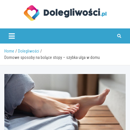
Skip
to
content
dolegliwosci.pl
Home
Dolegliwości
Domowe sposoby na bolące stopy – szybka ulga w domu