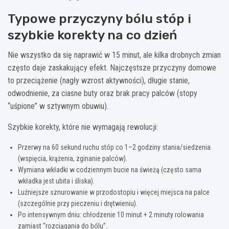
Typowe przyczyny bólu stóp i
szybkie korekty na co dzień
Nie wszystko da się naprawić w 15 minut, ale kilka drobnych zmian
często daje zaskakujący efekt. Najczęstsze przyczyny domowe
to przeciążenie (nagły wzrost aktywności), długie stanie,
odwodnienie, za ciasne buty oraz brak pracy palców (stopy
“uśpione” w sztywnym obuwiu).
Szybkie korekty, które nie wymagają rewolucji:
Przerwy na 60 sekund ruchu stóp co 1–2 godziny stania/siedzenia
(wspięcia, krążenia, zginanie palców).
Wymiana wkładki w codziennym bucie na świeżą (często sama
wkładka jest ubita i śliska).
Luźniejsze sznurowanie w przodostopiu i więcej miejsca na palce
(szczególnie przy pieczeniu i drętwieniu).
Po intensywnym dniu: chłodzenie 10 minut + 2 minuty rolowania
zamiast “rozciągania do bólu”.