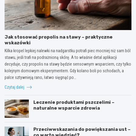
Jak stosować propolis na stawy – praktyczne
wskazówki
Kilka kropel lepkiej nalewki na nadgarstku potrafi piec mocniej niż sam ból
stawu, jeśli trafi na podrażnioną skórę. A to właśnie detal aplikacji
decyduje, czy propolis na stawy będzie sensownym wsparciem, czy tylko
kolejnym domowym eksperymentem. Gdy kolano boli po schodach, a
palce sztywnieją rano, łatwo sięgnąć po…
Czytaj dalej
Leczenie produktami pszczelimi –
naturalne wsparcie zdrowia
Przeciwwskazania do powiększania ust –
co warto wiedzieć?