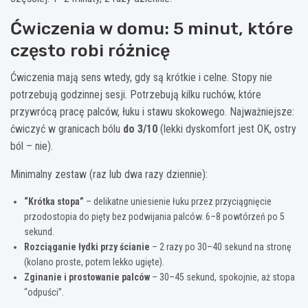
Ćwiczenia w domu: 5 minut, które
często robi różnicę
Ćwiczenia mają sens wtedy, gdy są krótkie i celne. Stopy nie
potrzebują godzinnej sesji. Potrzebują kilku ruchów, które
przywrócą pracę palców, łuku i stawu skokowego. Najważniejsze:
ćwiczyć w granicach bólu
do 3/10
(lekki dyskomfort jest OK, ostry
ból – nie).
Minimalny zestaw (raz lub dwa razy dziennie):
“Krótka stopa”
– delikatne uniesienie łuku przez przyciągnięcie
przodostopia do pięty bez podwijania palców. 6–8 powtórzeń po 5
sekund.
Rozciąganie łydki przy ścianie
– 2 razy po 30–40 sekund na stronę
(kolano proste, potem lekko ugięte).
Zginanie i prostowanie palców
– 30–45 sekund, spokojnie, aż stopa
“odpuści”.