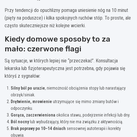
Przy tendencji do opuchlizny pomaga uniesienie nóg na 10 minut
(pięty na poduszce) i kilka spokojnych ruchów stóp. To proste, ale
często skuteczniejsze niż kolejne wcierki.
Kiedy domowe sposoby to za
mało: czerwone flagi
Są sytuacje, w których lepiej nie “przeczekać”. Konsultacja
lekarska lub fizjoterapeutyczna jest potrzebna, gdy pojawia się
któryś z sygnałów:
Silny ból po urazie
, niemożność obciążenia stopy lub narastający
obrzęk/siniak.
Drętwienie, mrowienie
utrzymujące się mimo zmiany butów i
odpoczynku.
Gorąca, zaczerwieniona
okolica stawu, podejrzenie infekcji lub dny.
Ból nocny
lub wybudzający, który nie ma związku z aktywnością.
Brak poprawy po 10–14 dniach
sensownej autoterapii i korekty
obuwia.