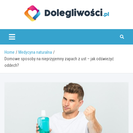
Skip
to
content
dolegliwosci.pl
Home
Medycyna naturalna
Domowe sposoby na nieprzyjemny zapach z ust – jak odświeżyć
oddech?