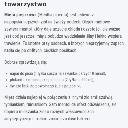
towarzystwo
Mięta pieprzowa
(Mentha piperita) jest jednym z
najpopularniejszych ziół na świeży oddech. Olejek miętowy
zawiera mentol, który daje uczucie chłodu i czystości, ale ważne
jest coś jeszcze: mięta pobudza wydzielanie śliny i lekko wspiera
trawienie. To istotne przy osobach, u których nieprzyjemny zapach
nasila się po obfitych, ciężkich posiłkach.
Dobrze sprawdzają się:
napar do picia (1 łyżka suszu na szklankę, parzyć 10 minut),
płukanka z mocniejszego naparu (2 łyżki na 200 ml),
świeże listki do powolnego żucia po posiłku.
Mięta działa najlepiej w połączeniu z innymi ziołami: szałwią,
tymiankiem, rumiankiem. Sam mentol da efekt odświeżenia, ale
dopiero mieszanka ziół o różnych właściwościach
antyseptycznych realnie zmniejsza ilość bakterii.