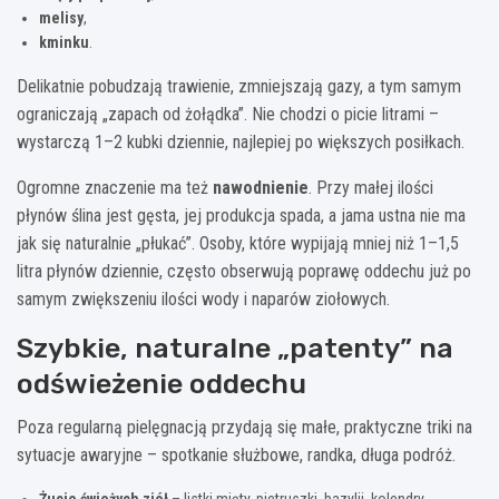
melisy
,
kminku
.
Delikatnie pobudzają trawienie, zmniejszają gazy, a tym samym
ograniczają „zapach od żołądka”. Nie chodzi o picie litrami –
wystarczą 1–2 kubki dziennie, najlepiej po większych posiłkach.
Ogromne znaczenie ma też
nawodnienie
. Przy małej ilości
płynów ślina jest gęsta, jej produkcja spada, a jama ustna nie ma
jak się naturalnie „płukać”. Osoby, które wypijają mniej niż 1–1,5
litra płynów dziennie, często obserwują poprawę oddechu już po
samym zwiększeniu ilości wody i naparów ziołowych.
Szybkie, naturalne „patenty” na
odświeżenie oddechu
Poza regularną pielęgnacją przydają się małe, praktyczne triki na
sytuacje awaryjne – spotkanie służbowe, randka, długa podróż.
Żucie świeżych ziół
– listki mięty, pietruszki, bazylii, kolendry.