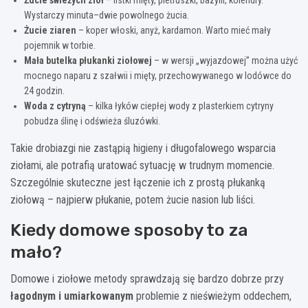
Wystarczy minuta–dwie powolnego żucia.
Żucie ziaren
– koper włoski, anyż, kardamon. Warto mieć mały
pojemnik w torbie.
Mała butelka płukanki ziołowej
– w wersji „wyjazdowej” można użyć
mocnego naparu z szałwii i mięty, przechowywanego w lodówce do
24 godzin.
Woda z cytryną
– kilka łyków ciepłej wody z plasterkiem cytryny
pobudza ślinę i odświeża śluzówki.
Takie drobiazgi nie zastąpią higieny i długofalowego wsparcia
ziołami, ale potrafią uratować sytuację w trudnym momencie.
Szczególnie skuteczne jest łączenie ich z prostą płukanką
ziołową – najpierw płukanie, potem żucie nasion lub liści.
Kiedy domowe sposoby to za
mało?
Domowe i ziołowe metody sprawdzają się bardzo dobrze przy
łagodnym i umiarkowanym
problemie z nieświeżym oddechem,