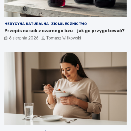
g
c
o
y
m
o
ż
MEDYCYNA NATURALNA
ZIOŁOLECZNICTWO
n
Przepis na sok z czarnego bzu – jak go przygotować?
a
6 sierpnia 2026
Tomasz Witkowski
j
ą
s
t
o
s
o
w
a
ć