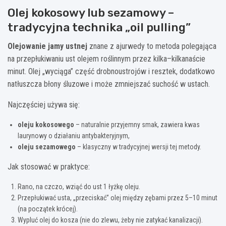
Olej kokosowy lub sezamowy –
tradycyjna technika „oil pulling”
Olejowanie jamy ustnej
znane z ajurwedy to metoda polegająca
na przepłukiwaniu ust olejem roślinnym przez kilka–kilkanaście
minut. Olej „wyciąga” część drobnoustrojów i resztek, dodatkowo
natłuszcza błony śluzowe i może zmniejszać suchość w ustach.
Najczęściej używa się:
oleju kokosowego
– naturalnie przyjemny smak, zawiera kwas
laurynowy o działaniu antybakteryjnym,
oleju sezamowego
– klasyczny w tradycyjnej wersji tej metody.
Jak stosować w praktyce:
Rano, na czczo, wziąć do ust 1 łyżkę oleju.
Przepłukiwać usta, „przeciskać” olej między zębami przez 5–10 minut
(na początek krócej).
Wypluć olej do kosza (nie do zlewu, żeby nie zatykać kanalizacji).