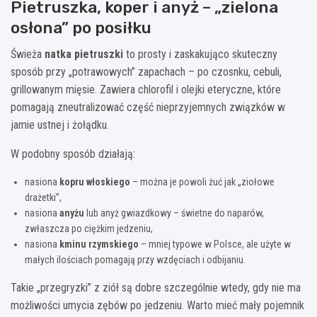
Pietruszka, koper i anyż – „zielona
osłona” po posiłku
Świeża
natka pietruszki
to prosty i zaskakująco skuteczny
sposób przy „potrawowych” zapachach – po czosnku, cebuli,
grillowanym mięsie. Zawiera chlorofil i olejki eteryczne, które
pomagają zneutralizować część nieprzyjemnych związków w
jamie ustnej i żołądku.
W podobny sposób działają:
nasiona
kopru włoskiego
– można je powoli żuć jak „ziołowe
drażetki”,
nasiona
anyżu
lub anyż gwiazdkowy – świetne do naparów,
zwłaszcza po ciężkim jedzeniu,
nasiona
kminu rzymskiego
– mniej typowe w Polsce, ale użyte w
małych ilościach pomagają przy wzdęciach i odbijaniu.
Takie „przegryzki” z ziół są dobre szczególnie wtedy, gdy nie ma
możliwości umycia zębów po jedzeniu. Warto mieć mały pojemnik