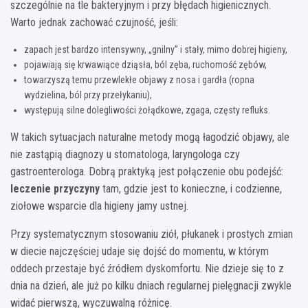
szczególnie na tle bakteryjnym i przy błędach higienicznych.
Warto jednak zachować czujność, jeśli:
zapach jest bardzo intensywny, „gnilny” i stały, mimo dobrej higieny,
pojawiają się krwawiące dziąsła, ból zęba, ruchomość zębów,
towarzyszą temu przewlekłe objawy z nosa i gardła (ropna
wydzielina, ból przy przełykaniu),
występują silne dolegliwości żołądkowe, zgaga, częsty refluks.
W takich sytuacjach naturalne metody mogą łagodzić objawy, ale
nie zastąpią diagnozy u stomatologa, laryngologa czy
gastroenterologa. Dobrą praktyką jest połączenie obu podejść:
leczenie przyczyny
tam, gdzie jest to konieczne, i codzienne,
ziołowe wsparcie dla higieny jamy ustnej.
Przy systematycznym stosowaniu ziół, płukanek i prostych zmian
w diecie najczęściej udaje się dojść do momentu, w którym
oddech przestaje być źródłem dyskomfortu. Nie dzieje się to z
dnia na dzień, ale już po kilku dniach regularnej pielęgnacji zwykle
widać pierwszą, wyczuwalną różnicę.