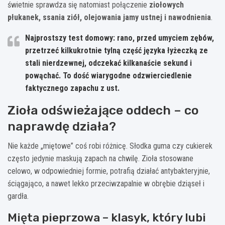
świetnie sprawdza się natomiast połączenie
ziołowych
płukanek, ssania ziół, olejowania jamy ustnej i nawodnienia
.
Najprostszy test domowy: rano, przed umyciem zębów,
przetrzeć kilkukrotnie tylną część języka łyżeczką ze
stali nierdzewnej, odczekać kilkanaście sekund i
powąchać. To dość wiarygodne odzwierciedlenie
faktycznego zapachu z ust.
Zioła odświeżające oddech – co
naprawdę działa?
Nie każde „miętowe” coś robi różnicę. Słodka guma czy cukierek
często jedynie maskują zapach na chwilę. Zioła stosowane
celowo, w odpowiedniej formie, potrafią działać antybakteryjnie,
ściągająco, a nawet lekko przeciwzapalnie w obrębie dziąseł i
gardła.
Mięta pieprzowa – klasyk, który lubi