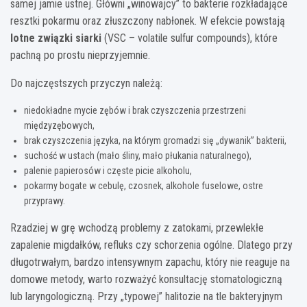
samej jamie ustnej. Główni „winowajcy” to bakterie rozkładające
resztki pokarmu oraz złuszczony nabłonek. W efekcie powstają
lotne związki siarki
(VSC – volatile sulfur compounds), które
pachną po prostu nieprzyjemnie.
Do najczęstszych przyczyn należą:
niedokładne mycie zębów i brak czyszczenia przestrzeni
międzyzębowych,
brak czyszczenia języka, na którym gromadzi się „dywanik” bakterii,
suchość w ustach (mało śliny, mało płukania naturalnego),
palenie papierosów i częste picie alkoholu,
pokarmy bogate w cebulę, czosnek, alkohole fuselowe, ostre
przyprawy.
Rzadziej w grę wchodzą problemy z zatokami, przewlekłe
zapalenie migdałków, refluks czy schorzenia ogólne. Dlatego przy
długotrwałym, bardzo intensywnym zapachu, który nie reaguje na
domowe metody, warto rozważyć konsultację stomatologiczną
lub laryngologiczną. Przy „typowej” halitozie na tle bakteryjnym