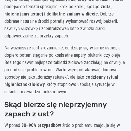
podejść do tematu spokojnie, krok po kroku, łącząc
zioła,
higienę jamy ustnej i delikatne zmiany w diecie
. Dobrze
dobrane naturalne środki potrafią wyhamować rozwój bakterii,
nawilżyć śluzówkę i zneutralizować lotne związki siarki
odpowiedzialne za przykry zapach.
Najważniejsze jest zrozumienie, co dzieje się w jamie ustnej, a
dopiero potem sięganie po konkretne napary, płukanki czy oleje.
Bez tego nawet najlepsze tabletki ziołowe zadziałają na chwilę, a
po godzinie problem wróci. Warto więc potraktować domowe
sposoby nie jako „doraźny ratunek”, ale jako
codzienny rytuał
higieniczno-ziołowy
, który stopniowo uspokaja sytuację w
ustach i przewodzie pokarmowym.
Skąd bierze się nieprzyjemny
zapach z ust?
W ponad
80–90% przypadków
źródło problemu znajduje się w