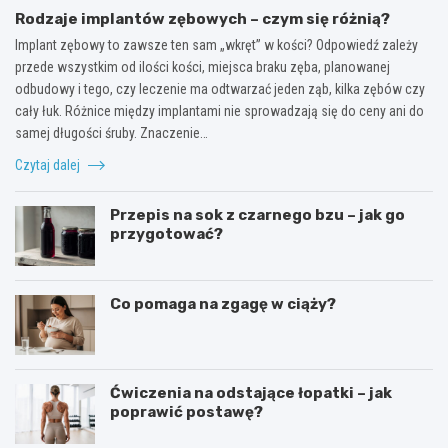
Rodzaje implantów zębowych – czym się różnią?
Implant zębowy to zawsze ten sam „wkręt” w kości? Odpowiedź zależy
przede wszystkim od ilości kości, miejsca braku zęba, planowanej
odbudowy i tego, czy leczenie ma odtwarzać jeden ząb, kilka zębów czy
cały łuk. Różnice między implantami nie sprowadzają się do ceny ani do
samej długości śruby. Znaczenie…
Czytaj dalej
Przepis na sok z czarnego bzu – jak go
przygotować?
Co pomaga na zgagę w ciąży?
Ćwiczenia na odstające łopatki – jak
poprawić postawę?