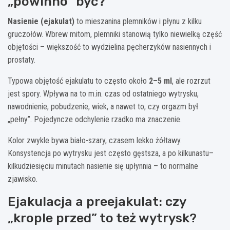
„powinno” być?
Nasienie (ejakulat)
to mieszanina plemników i płynu z kilku
gruczołów. Wbrew mitom, plemniki stanowią tylko niewielką część
objętości – większość to wydzielina pęcherzyków nasiennych i
prostaty.
Typowa objętość ejakulatu to często około
2–5 ml
, ale rozrzut
jest spory. Wpływa na to m.in. czas od ostatniego wytrysku,
nawodnienie, pobudzenie, wiek, a nawet to, czy orgazm był
„pełny”. Pojedyncze odchylenie rzadko ma znaczenie.
Kolor zwykle bywa biało-szary, czasem lekko żółtawy.
Konsystencja po wytrysku jest często gęstsza, a po kilkunastu–
kilkudziesięciu minutach nasienie się upłynnia – to normalne
zjawisko.
Ejakulacja a preejakulat: czy
„krople przed” to też wytrysk?