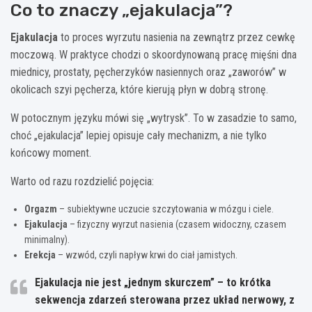
Co to znaczy „ejakulacja”?
Ejakulacja
to proces wyrzutu nasienia na zewnątrz przez cewkę
moczową. W praktyce chodzi o skoordynowaną pracę mięśni dna
miednicy, prostaty, pęcherzyków nasiennych oraz „zaworów” w
okolicach szyi pęcherza, które kierują płyn w dobrą stronę.
W potocznym języku mówi się „wytrysk”. To w zasadzie to samo,
choć „ejakulacja” lepiej opisuje cały mechanizm, a nie tylko
końcowy moment.
Warto od razu rozdzielić pojęcia:
Orgazm
– subiektywne uczucie szczytowania w mózgu i ciele.
Ejakulacja
– fizyczny wyrzut nasienia (czasem widoczny, czasem
minimalny).
Erekcja
– wzwód, czyli napływ krwi do ciał jamistych.
Ejakulacja nie jest „jednym skurczem” – to krótka
sekwencja zdarzeń sterowana przez układ nerwowy, z