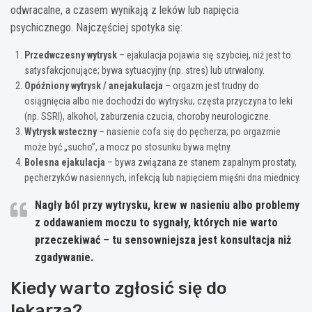
odwracalne, a czasem wynikają z leków lub napięcia
psychicznego. Najczęściej spotyka się:
Przedwczesny wytrysk
– ejakulacja pojawia się szybciej, niż jest to
satysfakcjonujące; bywa sytuacyjny (np. stres) lub utrwalony.
Opóźniony wytrysk / anejakulacja
– orgazm jest trudny do
osiągnięcia albo nie dochodzi do wytrysku; częsta przyczyna to leki
(np. SSRI), alkohol, zaburzenia czucia, choroby neurologiczne.
Wytrysk wsteczny
– nasienie cofa się do pęcherza; po orgazmie
może być „sucho”, a mocz po stosunku bywa mętny.
Bolesna ejakulacja
– bywa związana ze stanem zapalnym prostaty,
pęcherzyków nasiennych, infekcją lub napięciem mięśni dna miednicy.
Nagły ból przy wytrysku, krew w nasieniu albo problemy
z oddawaniem moczu to sygnały, których nie warto
przeczekiwać – tu sensowniejsza jest konsultacja niż
zgadywanie.
Kiedy warto zgłosić się do
lekarza?