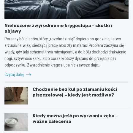
Nieleczone zwyrodnienie kręgosłupa – skutki i
objawy
Poranny ból pleców, który „rozchodzi się” dopiero po godzinie, łatwo
zrzucić na wiek, siedzącą pracę albo zły materac. Problem zaczyna się
wtedy, gdy taki schemat trwa miesiącami, a do bólu dochodzi drętwienie
nogi, sztywność karku albo coraz krótszy dystans do przejścia bez
odpoczynku. Zwyrodnienie kręgosłupa nie zawsze daje…
Czytaj dalej
Chodzenie bez kul po złamaniu kości
piszczelowej – kiedy jest możliwe?
Kiedy można jeść po wyrwaniu zęba –
ważne zalecenia