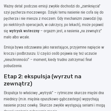
Ważny detal: podczas emisji zwykle dochodzi do „zamknięcia”
szyi pęcherza moczowego. Dzięki temu nasienie nie cofa się do
pęcherza i nie miesza z moczem. Gdy mechanizm zawodzi (np.
po niektórych operacjach, w cukrzycy, po lekach), może pojawić
się
wytrysk wsteczny
– orgazm jest, a nasienia „na zewnątrz”
mało albo wcale.
Emisja bywa odczuwana jako narastające, przyjemne napięcie w
kroczu i podbrzuszu. U części osób pojawia się też uczucie
„nieuchronności” – moment, kiedy trudno zatrzymać finał
pobudzenia.
Etap 2: ekspulsja (wyrzut na
zewnątrz)
Ekspulsja to właściwy „wytrysk” – rytmiczne skurcze mięśni dna
miednicy (m.in. mięśnia opuszkowo-gąbczastego) wypychają
nasienie przez cewkę. Skurcze zwykle występują seriami i mogą