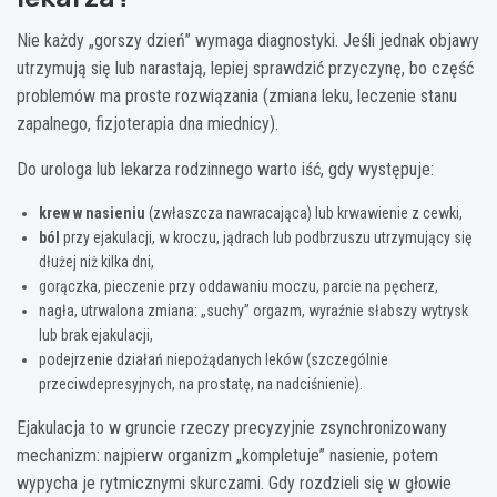
Nie każdy „gorszy dzień” wymaga diagnostyki. Jeśli jednak objawy
utrzymują się lub narastają, lepiej sprawdzić przyczynę, bo część
problemów ma proste rozwiązania (zmiana leku, leczenie stanu
zapalnego, fizjoterapia dna miednicy).
Do urologa lub lekarza rodzinnego warto iść, gdy występuje:
krew w nasieniu
(zwłaszcza nawracająca) lub krwawienie z cewki,
ból
przy ejakulacji, w kroczu, jądrach lub podbrzuszu utrzymujący się
dłużej niż kilka dni,
gorączka, pieczenie przy oddawaniu moczu, parcie na pęcherz,
nagła, utrwalona zmiana: „suchy” orgazm, wyraźnie słabszy wytrysk
lub brak ejakulacji,
podejrzenie działań niepożądanych leków (szczególnie
przeciwdepresyjnych, na prostatę, na nadciśnienie).
Ejakulacja to w gruncie rzeczy precyzyjnie zsynchronizowany
mechanizm: najpierw organizm „kompletuje” nasienie, potem
wypycha je rytmicznymi skurczami. Gdy rozdzieli się w głowie