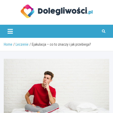
Skip
to
content
dolegliwosci.pl
Home
Leczenie
Ejakulacja – co to znaczy i jak przebiega?