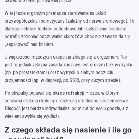
dawać wrażenie pulsowania prącia.
W tej fazie organizm przełącza sterowanie na układ
przywspółczulny i somatyczny (zależny od nerwu sromowego). To
dlatego niektóre techniki oddechowe lub rozluźnianie miednicy
potrafią zmieniać odczuwanie skurczów, choć nie zawsze da się
„zapanować” nad finałem.
U większości mężczyzn ekspulsja zbiega się z orgazmem. Nie
jest to jednak żelazna zasada: możliwy jest orgazm bez wytrysku
(np. po prostatektomii) oraz wytrysk o słabym odczuciu
przyjemności (np. w depresji, po SSRI, przy dużym stresie).
Po ekspulsji pojawia się
okres refrakcji
– czas, w którym
ponowna erekcja i kolejny orgazm są utrudnione lub niemożliwe.
Długość jest bardzo indywidualna: od minut do wielu godzin, a z
wiekiem zwykle się wydłuża.
Z czego składa się nasienie i ile go