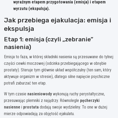
wyraźnym etapem przygotowania (emisja) i etapem
wyrzutu (ekspulsja).
Jak przebiega ejakulacja: emisja i
ekspulsja
Etap 1: emisja (czyli „zebranie”
nasienia)
Emisja to faza, w której składniki nasienia są przesuwane do tylnej
części cewki moczowej (odcinka przebiegającego w obrębie
prostaty). Steruje tym głównie układ współczulny (ten sam, który
aktywuje organizm w stresie), dlatego silne napięcie psychiczne
potrafi zaburzać ten etap.
W tym czasie
nasieniowody
wykonują ruchy perystaltyczne,
przesuwając plemniki z najądrzy. Równolegle
pęcherzyki
nasienne
i
prostata
dodają swoje wydzieliny. To one w dużej
mierze odpowiadają za objętość ejakulatu.