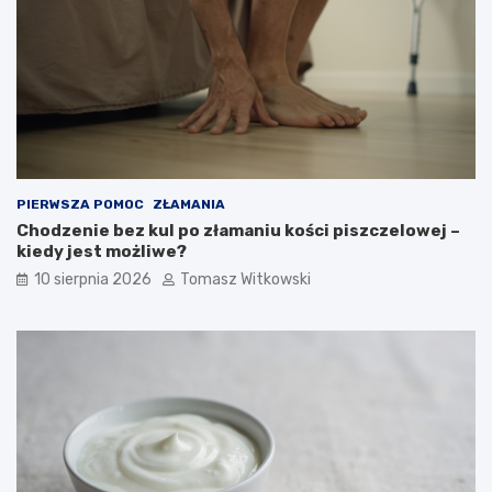
k
k
d
r
ł
z
u
y
g
c
o
y
m
o
ż
n
PIERWSZA POMOC
ZŁAMANIA
a
Chodzenie bez kul po złamaniu kości piszczelowej –
j
kiedy jest możliwe?
ą
10 sierpnia 2026
Tomasz Witkowski
s
t
o
s
o
w
a
ć