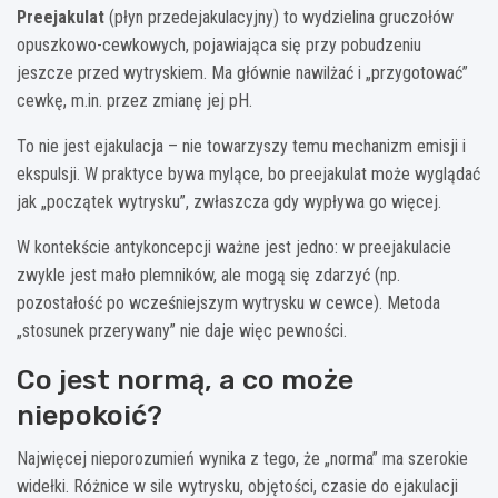
Preejakulat
(płyn przedejakulacyjny) to wydzielina gruczołów
opuszkowo-cewkowych, pojawiająca się przy pobudzeniu
jeszcze przed wytryskiem. Ma głównie nawilżać i „przygotować”
cewkę, m.in. przez zmianę jej pH.
To nie jest ejakulacja – nie towarzyszy temu mechanizm emisji i
ekspulsji. W praktyce bywa mylące, bo preejakulat może wyglądać
jak „początek wytrysku”, zwłaszcza gdy wypływa go więcej.
W kontekście antykoncepcji ważne jest jedno: w preejakulacie
zwykle jest mało plemników, ale mogą się zdarzyć (np.
pozostałość po wcześniejszym wytrysku w cewce). Metoda
„stosunek przerywany” nie daje więc pewności.
Co jest normą, a co może
niepokoić?
Najwięcej nieporozumień wynika z tego, że „norma” ma szerokie
widełki. Różnice w sile wytrysku, objętości, czasie do ejakulacji