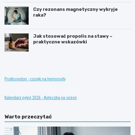
Czy rezonans magnetyczny wykryje
raka?
Jak stosować propolis na stawy –
praktyczne wskazówki
T
K
e
o
r
n
a
w
p
e
i
n
Proktosedon - czopki na hemoroidy
a
c
z
j
a
o
Kalendarz pyleń 2026 - Apteczka na sezon
s
n
t
a
ę
l
Warto przeczytać
p
n
c
e
z
m