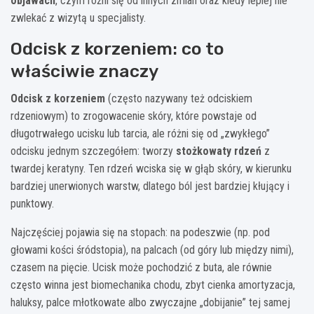
objawach
, czym różni się od innych zmian oraz kiedy lepiej nie
zwlekać z wizytą u specjalisty.
Odcisk z korzeniem: co to
właściwie znaczy
Odcisk z korzeniem
(często nazywany też odciskiem
rdzeniowym) to zrogowacenie skóry, które powstaje od
długotrwałego ucisku lub tarcia, ale różni się od „zwykłego”
odcisku jednym szczegółem: tworzy
stożkowaty rdzeń
z
twardej keratyny. Ten rdzeń wciska się w głąb skóry, w kierunku
bardziej unerwionych warstw, dlatego ból jest bardziej kłujący i
punktowy.
Najczęściej pojawia się na stopach: na podeszwie (np. pod
głowami kości śródstopia), na palcach (od góry lub między nimi),
czasem na pięcie. Ucisk może pochodzić z buta, ale równie
często winna jest biomechanika chodu, zbyt cienka amortyzacja,
haluksy, palce młotkowate albo zwyczajne „dobijanie” tej samej