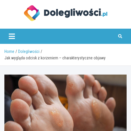
Skip
to
content
dolegliwosci.pl
Home
Dolegliwości
Jak wygląda odcisk z korzeniem – charakterystyczne objawy