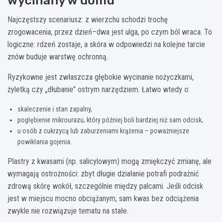
wycinany w domu
Najczęstszy scenariusz: z wierzchu schodzi trochę
zrogowacenia, przez dzień–dwa jest ulga, po czym ból wraca. To
logiczne: rdzeń zostaje, a skóra w odpowiedzi na kolejne tarcie
znów buduje warstwę ochronną.
Ryzykowne jest zwłaszcza głębokie wycinanie nożyczkami,
żyletką czy „dłubanie” ostrym narzędziem. Łatwo wtedy o:
skaleczenie i stan zapalny,
pogłębienie mikrourazu, który później boli bardziej niż sam odcisk,
u osób z cukrzycą lub zaburzeniami krążenia – poważniejsze
powikłania gojenia.
Plastry z kwasami (np. salicylowym) mogą zmiękczyć zmianę, ale
wymagają ostrożności: zbyt długie działanie potrafi podrażnić
zdrową skórę wokół, szczególnie między palcami. Jeśli odcisk
jest w miejscu mocno obciążanym, sam kwas bez odciążenia
zwykle nie rozwiązuje tematu na stałe.