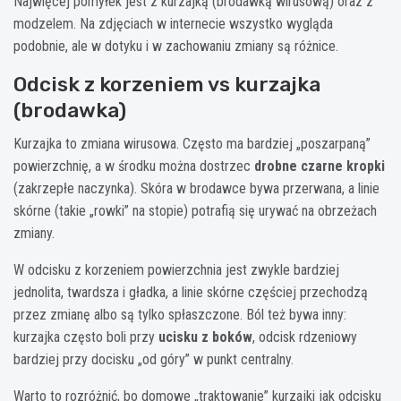
Najwięcej pomyłek jest z kurzajką (brodawką wirusową) oraz z
modzelem. Na zdjęciach w internecie wszystko wygląda
podobnie, ale w dotyku i w zachowaniu zmiany są różnice.
Odcisk z korzeniem vs kurzajka
(brodawka)
Kurzajka to zmiana wirusowa. Często ma bardziej „poszarpaną”
powierzchnię, a w środku można dostrzec
drobne czarne kropki
(zakrzepłe naczynka). Skóra w brodawce bywa przerwana, a linie
skórne (takie „rowki” na stopie) potrafią się urywać na obrzeżach
zmiany.
W odcisku z korzeniem powierzchnia jest zwykle bardziej
jednolita, twardsza i gładka, a linie skórne częściej przechodzą
przez zmianę albo są tylko spłaszczone. Ból też bywa inny:
kurzajka często boli przy
ucisku z boków
, odcisk rdzeniowy
bardziej przy docisku „od góry” w punkt centralny.
Warto to rozróżnić, bo domowe „traktowanie” kurzajki jak odcisku