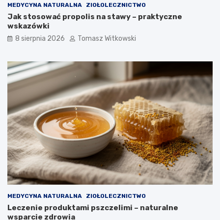
MEDYCYNA NATURALNA
ZIOŁOLECZNICTWO
m
w
Jak stosować propolis na stawy – praktyczne
:
l
wskazówki
e
e
f
c
8 sierpnia 2026
Tomasz Witkowski
e
z
k
e
t
n
y
i
i
u
j
c
a
u
k
k
d
r
ł
z
u
y
g
c
o
y
m
o
ż
n
MEDYCYNA NATURALNA
ZIOŁOLECZNICTWO
a
Leczenie produktami pszczelimi – naturalne
j
wsparcie zdrowia