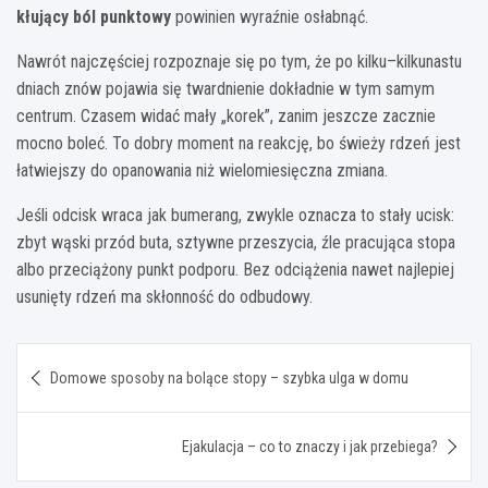
kłujący ból punktowy
powinien wyraźnie osłabnąć.
Nawrót najczęściej rozpoznaje się po tym, że po kilku–kilkunastu
dniach znów pojawia się twardnienie dokładnie w tym samym
centrum. Czasem widać mały „korek”, zanim jeszcze zacznie
mocno boleć. To dobry moment na reakcję, bo świeży rdzeń jest
łatwiejszy do opanowania niż wielomiesięczna zmiana.
Jeśli odcisk wraca jak bumerang, zwykle oznacza to stały ucisk:
zbyt wąski przód buta, sztywne przeszycia, źle pracująca stopa
albo przeciążony punkt podporu. Bez odciążenia nawet najlepiej
usunięty rdzeń ma skłonność do odbudowy.
Nawigacja
Domowe sposoby na bolące stopy – szybka ulga w domu
wpisu
Ejakulacja – co to znaczy i jak przebiega?