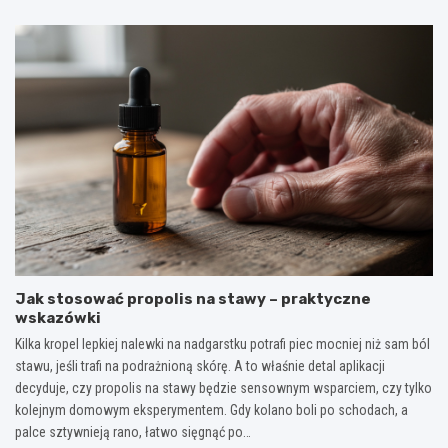
Jak stosować propolis na stawy – praktyczne
wskazówki
Kilka kropel lepkiej nalewki na nadgarstku potrafi piec mocniej niż sam ból
stawu, jeśli trafi na podrażnioną skórę. A to właśnie detal aplikacji
decyduje, czy propolis na stawy będzie sensownym wsparciem, czy tylko
kolejnym domowym eksperymentem. Gdy kolano boli po schodach, a
palce sztywnieją rano, łatwo sięgnąć po…