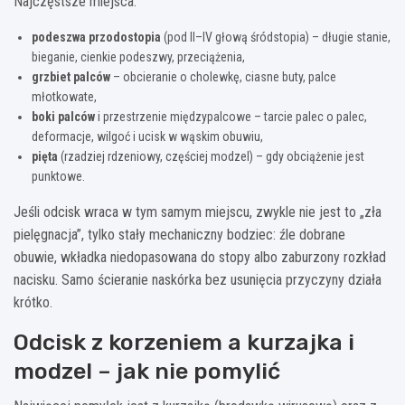
Najczęstsze miejsca:
podeszwa przodostopia
(pod II–IV głową śródstopia) – długie stanie,
bieganie, cienkie podeszwy, przeciążenia,
grzbiet palców
– obcieranie o cholewkę, ciasne buty, palce
młotkowate,
boki palców
i przestrzenie międzypalcowe – tarcie palec o palec,
deformacje, wilgoć i ucisk w wąskim obuwiu,
pięta
(rzadziej rdzeniowy, częściej modzel) – gdy obciążenie jest
punktowe.
Jeśli odcisk wraca w tym samym miejscu, zwykle nie jest to „zła
pielęgnacja”, tylko stały mechaniczny bodziec: źle dobrane
obuwie, wkładka niedopasowana do stopy albo zaburzony rozkład
nacisku. Samo ścieranie naskórka bez usunięcia przyczyny działa
krótko.
Odcisk z korzeniem a kurzajka i
modzel – jak nie pomylić