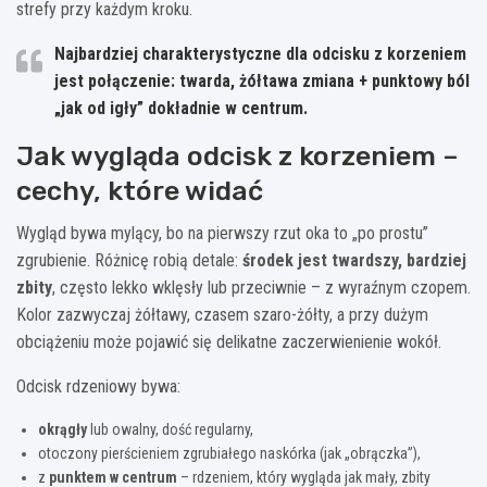
strefy przy każdym kroku.
Najbardziej charakterystyczne dla odcisku z korzeniem
jest połączenie: twarda, żółtawa zmiana + punktowy ból
„jak od igły” dokładnie w centrum.
Jak wygląda odcisk z korzeniem –
cechy, które widać
Wygląd bywa mylący, bo na pierwszy rzut oka to „po prostu”
zgrubienie. Różnicę robią detale:
środek jest twardszy, bardziej
zbity
, często lekko wklęsły lub przeciwnie – z wyraźnym czopem.
Kolor zazwyczaj żółtawy, czasem szaro-żółty, a przy dużym
obciążeniu może pojawić się delikatne zaczerwienienie wokół.
Odcisk rdzeniowy bywa:
okrągły
lub owalny, dość regularny,
otoczony pierścieniem zgrubiałego naskórka (jak „obrączka”),
z
punktem w centrum
– rdzeniem, który wygląda jak mały, zbity