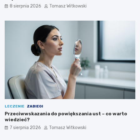
ą
8 sierpnia 2026
Tomasz Witkowski
s
t
o
s
o
w
a
ć
LECZENIE
ZABIEGI
Przeciwwskazania do powiększania ust – co warto
wiedzieć?
7 sierpnia 2026
Tomasz Witkowski