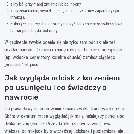
silny ból przy małej zmianie lub ból nocny,
zaczerwienienie, wysięk, pęknięcie, nieprzyjemny zapach (ryzyko
infekcji),
cukrzyca
, neuropatia, choroby naczyń, leczenie przeciwkrzepliwe –
tu margines błędu jest mały.
W gabinecie zwykle ocenia się nie tylko sam odcisk, ale też
rozkład nacisku. Czasem różnicę robi prosta rzecz: odciążenie
(np. wkładka, separatory, korekta obuwia) zamiast ciągłego
„ścierania” objawu.
Jak wygląda odcisk z korzeniem
po usunięciu i co świadczy o
nawrocie
Po prawidłowym opracowaniu zmiana zwykle traci twardy czop.
Skóra w centrum może wyglądać jak mały, jaśniejszy punkt albo
delikatne zagłębienie. Przez krótki czas wrażliwość bywa
większa, bo miejsce było wcześniej uciskane i podrażnione, ale