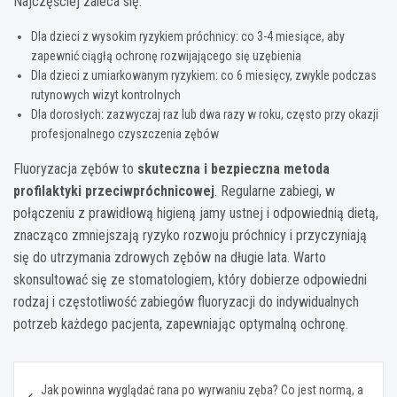
Najczęściej zaleca się:
Dla dzieci z wysokim ryzykiem próchnicy: co 3-4 miesiące, aby
zapewnić ciągłą ochronę rozwijającego się uzębienia
Dla dzieci z umiarkowanym ryzykiem: co 6 miesięcy, zwykle podczas
rutynowych wizyt kontrolnych
Dla dorosłych: zazwyczaj raz lub dwa razy w roku, często przy okazji
profesjonalnego czyszczenia zębów
Fluoryzacja zębów to
skuteczna i bezpieczna metoda
profilaktyki przeciwpróchnicowej
. Regularne zabiegi, w
połączeniu z prawidłową higieną jamy ustnej i odpowiednią dietą,
znacząco zmniejszają ryzyko rozwoju próchnicy i przyczyniają
się do utrzymania zdrowych zębów na długie lata. Warto
skonsultować się ze stomatologiem, który dobierze odpowiedni
rodzaj i częstotliwość zabiegów fluoryzacji do indywidualnych
potrzeb każdego pacjenta, zapewniając optymalną ochronę.
Nawigacja
Jak powinna wyglądać rana po wyrwaniu zęba? Co jest normą, a