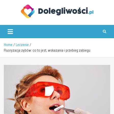
Skip
to
content
dolegliwosci.pl
Home
Leczenie
Fluoryzacja zębów: co to jest, wskazania i przebieg zabiegu