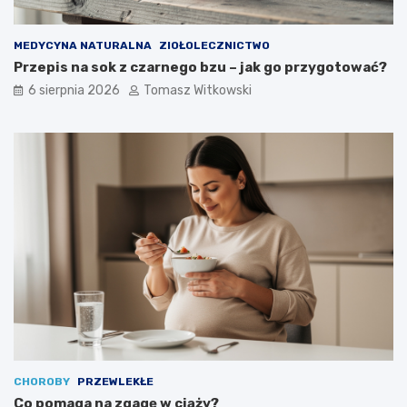
m
o
ż
MEDYCYNA NATURALNA
ZIOŁOLECZNICTWO
n
Przepis na sok z czarnego bzu – jak go przygotować?
a
6 sierpnia 2026
Tomasz Witkowski
j
ą
s
t
o
s
o
w
a
ć
CHOROBY
PRZEWLEKŁE
Co pomaga na zgagę w ciąży?