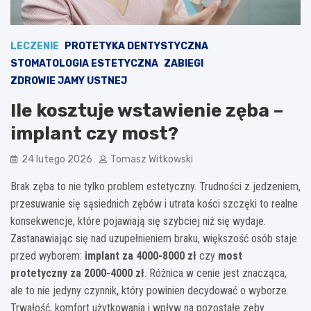
LECZENIE
PROTETYKA DENTYSTYCZNA
STOMATOLOGIA ESTETYCZNA
ZABIEGI
ZDROWIE JAMY USTNEJ
Ile kosztuje wstawienie zęba –
implant czy most?
24 lutego 2026
Tomasz Witkowski
Brak zęba to nie tylko problem estetyczny. Trudności z jedzeniem,
przesuwanie się sąsiednich zębów i utrata kości szczęki to realne
konsekwencje, które pojawiają się szybciej niż się wydaje.
Zastanawiając się nad uzupełnieniem braku, większość osób staje
przed wyborem:
implant za 4000-8000 zł
czy
most
protetyczny za 2000-4000 zł
. Różnica w cenie jest znacząca,
ale to nie jedyny czynnik, który powinien decydować o wyborze.
Trwałość, komfort użytkowania i wpływ na pozostałe zęby