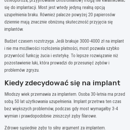
osteoporoza, przyjmowanie bifosfonianów) mogą nie kwalifikować
się do implantacji. Most jest wtedy jedyną realną opcją
uzupełnienia braku. Również palacze powyżej 20 papierosów
dziennie mają znacznie obniżoną skuteczność przyjęcia się
implantów.
Budżet czasem rozstrzyga. Jeśli brakuje 3000-4000 zł na implant
i nie ma możliwości rozłożenia płatności, most pozwala szybko
przywrócić funkcję żucia i estetykę. To lepsze rozwiązanie niż
pozostawienie luki, która prowadzi do przesunięć zębów i
problemów zgryzu.
Kiedy zdecydować się na implant
Młodszy wiek przemawia za implantem. Osoba 30-letnia ma przed
sobą 50 lat użytkowania uzupełnienia. Implant przetrwa ten czas
bez większych problemów, podczas gdy most wymagałby 3-4
wymian i prawdopodobnie zniszczył zęby filarowe.
Zdrowe sąsiednie zęby to silny argument za implantem.