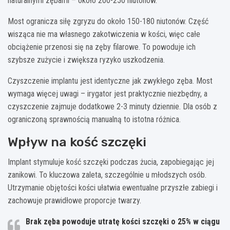
naturalnymi zębami – około 200-250 niutonów.
Most ogranicza siłę zgryzu do około 150-180 niutonów. Część
wisząca nie ma własnego zakotwiczenia w kości, więc całe
obciążenie przenosi się na zęby filarowe. To powoduje ich
szybsze zużycie i zwiększa ryzyko uszkodzenia.
Czyszczenie implantu jest identyczne jak zwykłego zęba. Most
wymaga więcej uwagi – irygator jest praktycznie niezbędny, a
czyszczenie zajmuje dodatkowe 2-3 minuty dziennie. Dla osób z
ograniczoną sprawnością manualną to istotna różnica.
Wpływ na kość szczęki
Implant stymuluje kość szczęki podczas żucia, zapobiegając jej
zanikowi. To kluczowa zaleta, szczególnie u młodszych osób.
Utrzymanie objętości kości ułatwia ewentualne przyszłe zabiegi i
zachowuje prawidłowe proporcje twarzy.
Brak zęba powoduje utratę kości szczęki o 25% w ciągu