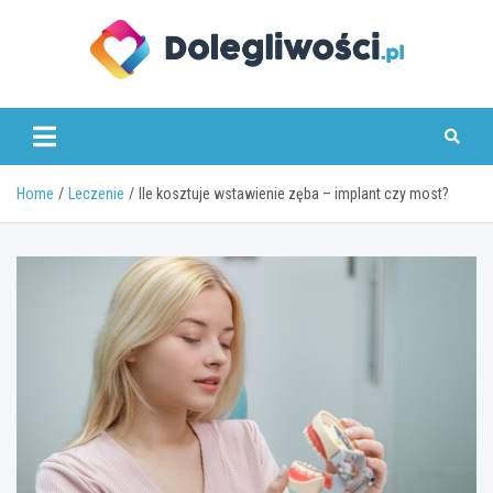
Skip
to
content
dolegliwosci.pl
Home
Leczenie
Ile kosztuje wstawienie zęba – implant czy most?