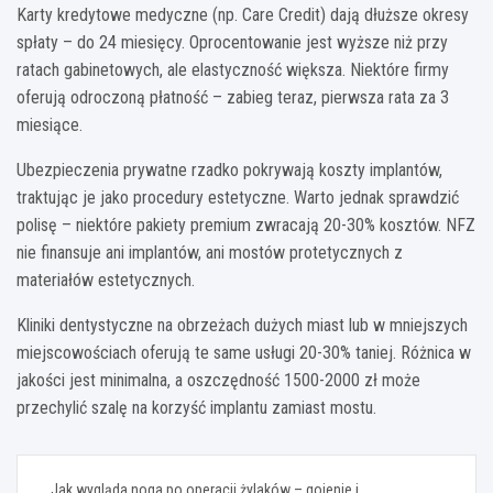
Karty kredytowe medyczne (np. Care Credit) dają dłuższe okresy
spłaty – do 24 miesięcy. Oprocentowanie jest wyższe niż przy
ratach gabinetowych, ale elastyczność większa. Niektóre firmy
oferują odroczoną płatność – zabieg teraz, pierwsza rata za 3
miesiące.
Ubezpieczenia prywatne rzadko pokrywają koszty implantów,
traktując je jako procedury estetyczne. Warto jednak sprawdzić
polisę – niektóre pakiety premium zwracają 20-30% kosztów. NFZ
nie finansuje ani implantów, ani mostów protetycznych z
materiałów estetycznych.
Kliniki dentystyczne na obrzeżach dużych miast lub w mniejszych
miejscowościach oferują te same usługi 20-30% taniej. Różnica w
jakości jest minimalna, a oszczędność 1500-2000 zł może
przechylić szalę na korzyść implantu zamiast mostu.
Nawigacja
Jak wygląda noga po operacji żylaków – gojenie i