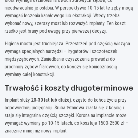
Most wymaga oszlifowania dwóch zdrowych zębów, co
nieodwracalnie je osłabia. W perspektywie 10-15 lat te zęby mogą
wymagać leczenia kanałowego lub ekstrakcji. Wtedy trzeba
wykonać nowy, szerszy most lub rozważyć implanty. Ten koszt
rzadko jest brany pod uwagę przy pierwszej decyzji.
Higiena mostu jest trudniejsza. Przestrzeń pod częścią wisząca
wymaga specjalnych narzędzi – irygatorów i szczoteczek
międzyzębowych. Zaniedbanie czyszczenia prowadzi do
próchnicy zębów filarowych, co kończy się koniecznością
wymiany całej konstrukcji.
Trwałość i koszty długoterminowe
Implant służy
20-30 lat lub dłużej
, często do końca życia przy
odpowiedniej pielęgnacji. Śruba tytanowa zrasta się z kością i
staje się integralną częścią szczęki. Korona na implancie może
wymagać wymiany po 10-15 latach, co kosztuje 1500-2500 zł –
znacznie mniej niż nowy implant.