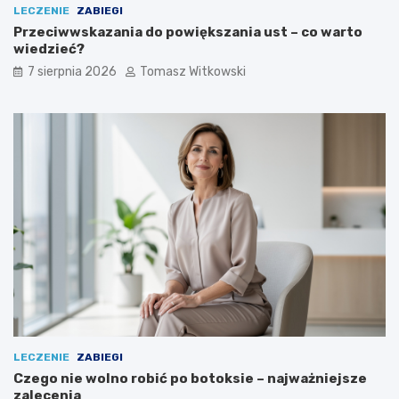
LECZENIE
ZABIEGI
Przeciwwskazania do powiększania ust – co warto
wiedzieć?
7 sierpnia 2026
Tomasz Witkowski
LECZENIE
ZABIEGI
Czego nie wolno robić po botoksie – najważniejsze
zalecenia