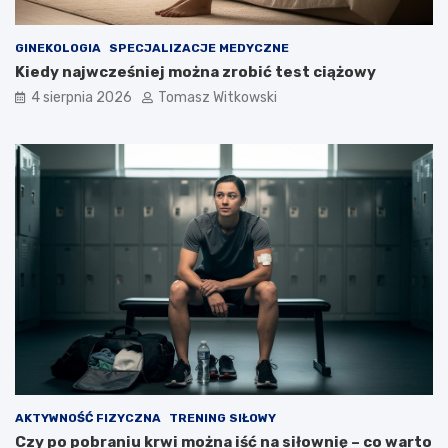
GINEKOLOGIA
SPECJALIZACJE MEDYCZNE
Kiedy najwcześniej można zrobić test ciążowy
4 sierpnia 2026
Tomasz Witkowski
AKTYWNOŚĆ FIZYCZNA
TRENING SIŁOWY
Czy po pobraniu krwi można iść na siłownię – co warto