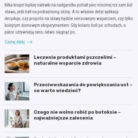
Kilka kropel lepkiej nalewki na nadgarstku potrafi piec mocniej niż sam ból
stawu, jeśli trafi na podrażnioną skórę. A to właśnie detal aplikacji
decyduje, czy propolis na stawy będzie sensownym wsparciem, czy tylko
kolejnym domowym eksperymentem. Gdy kolano boli po schodach, a
palce sztywnieją rano, łatwo sięgnąć po…
Czytaj dalej
Leczenie produktami pszczelimi –
naturalne wsparcie zdrowia
Przeciwwskazania do powiększania ust –
co warto wiedzieć?
Czego nie wolno robić po botoksie –
najważniejsze zalecenia