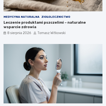
m
o
ż
n
MEDYCYNA NATURALNA
ZIOŁOLECZNICTWO
a
Leczenie produktami pszczelimi – naturalne
j
wsparcie zdrowia
ą
8 sierpnia 2026
Tomasz Witkowski
s
t
o
s
o
w
a
ć