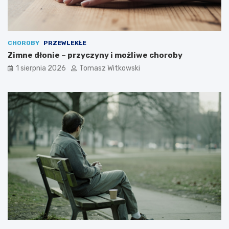
CHOROBY
PRZEWLEKŁE
Zimne dłonie – przyczyny i możliwe choroby
1 sierpnia 2026
Tomasz Witkowski