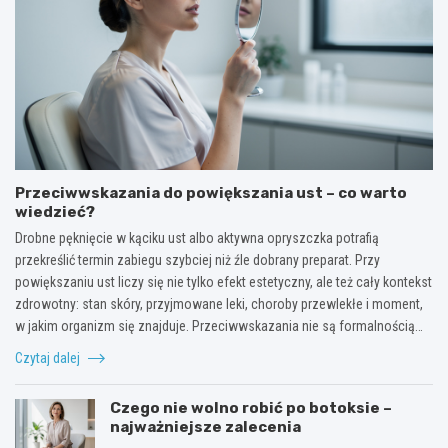
Przeciwwskazania do powiększania ust – co warto
wiedzieć?
Drobne pęknięcie w kąciku ust albo aktywna opryszczka potrafią
przekreślić termin zabiegu szybciej niż źle dobrany preparat. Przy
powiększaniu ust liczy się nie tylko efekt estetyczny, ale też cały kontekst
zdrowotny: stan skóry, przyjmowane leki, choroby przewlekłe i moment,
w jakim organizm się znajduje. Przeciwwskazania nie są formalnością…
Czytaj dalej
Czego nie wolno robić po botoksie –
najważniejsze zalecenia