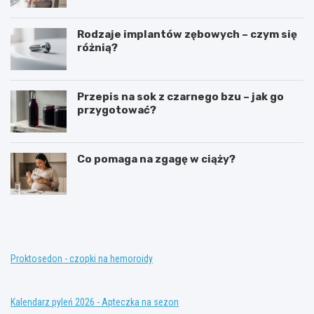
Rodzaje implantów zębowych – czym się
różnią?
Przepis na sok z czarnego bzu – jak go
przygotować?
Co pomaga na zgagę w ciąży?
T
K
e
o
r
n
a
w
p
e
i
n
Proktosedon - czopki na hemoroidy
a
c
z
j
a
o
Kalendarz pyleń 2026 - Apteczka na sezon
s
n