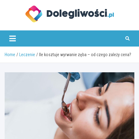
Skip
to
content
dolegliwosci.pl
Home
Leczenie
Ile kosztuje wyrwanie zęba – od czego zależy cena?