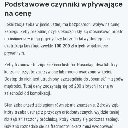
Podstawowe czynniki wpływające
na cenę
Lokalizacja zęba w jamie ustnej ma bezpośredni wpływ na cenę
zabiegu. Zęby przednie, czyli siekacze i kły, są stosunkowo proste
do usunięcia – mają pojedynczy korzeń i łatwy dostęp. Ich
ekstrakcja kosztuje zwykle
100-200 złotych
w gabinecie
prywatnym.
Zęby trzonowe to zupełnie inna historia. Posiadają dwa lub trzy
korzenie, często zakrzywione lub mocno osadzone w kości.
Dostęp do nich jest utrudniony, szczególnie do „ósemek” – zębów
mądrości. Tutaj ceny zaczynają się od 200 złotych i rosną w
zależności od komplikacji.
Stan zęba przed zabiegiem również ma znaczenie. Zdrowy ząb,
który trzeba usunąć z przyczyn ortodontycznych, wyjdzie taniej
niż ząb zniszczony próchnicą, który kruszy się podczas zabiegu.
Gdy ząb rozpadnie się na fragmenty, lekarz musi wydobywać