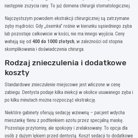
następnie zszycia rany. To już domena chirurgii stomatologicznej.
Najczęstszym powodem ekstrakcji chirurgicznej są zatrzymane
zęby mądrości. Gdy „ósemka” rośnie w kierunku sąsiedniego zęba
lub pozostaje całkowicie w kości, nie ma innego wyjścia. Ceny
wahają się od
400 do 1000 złotych
, w zależności od stopnia
skomplikowania i doświadczenia chirurga.
Rodzaj znieczulenia i dodatkowe
koszty
Standardowe znieczulenie miejscowe jest wliczone w cenę
zabiegu. Dentysta podaje kilka iniekcji w okolice usuwanego zęba i
po kilku minutach można rozpocząć ekstrakcję.
Niektóre gabinety oferują sedację wziewną – pacjent wdycha
mieszankę tlenu z podtlenkiem azotu przez specjalną maskę.
Pozostaje przytomny, ale spokojny i zrelaksowany. To opcja dla
osób z dużym lękiem przed dentystą. Koszt sedacji to dodatkowe