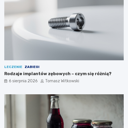
w
a
ć
LECZENIE
ZABIEGI
Rodzaje implantów zębowych – czym się różnią?
6 sierpnia 2026
Tomasz Witkowski