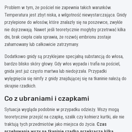
Problem w tym, że pościel nie zapewnia takich warunków.
Temperatura jest zbyt niska, a wilgotność niewystarczająca. Gnidy
przylepione do włosów, które znalazły się na poszewce, zwykle
nie dojrzewają. Nawet jeśli teoretycznie mogłyby przetrwać kilka
dni, brak ciepła ciała sprawia, że rozwój embrionu zostaje
zahamowany lub całkowicie zatrzymany.
Dodatkowo gnidy są przyklejane specjalną substancją do włosa,
bardzo blisko skóry głowy. Gdy włos wypada i trafia na pościel,
gnida jest już często martwa lub niedojrzała. Przypadki
wylęgnięcia się nimfy z gnidy znajdującej się na tkaninie należą do
skrajnie rzadkich.
Co z ubraniami i czapkami
Sytuacja wygląda podobnie w przypadku odzieży. Wszy mogą
teoretycznie przejść na czapkę, szalik czy kołnierz kurtki, ale nie
traktują tych przedmiotów jako miejsca do życia.
Czas
przebywania wszy na tkaninie rzadko przekracza kilka