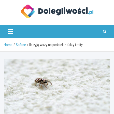
Skip
to
content
dolegliwosci.pl
Home
Skórne
Ile żyją wszy na pościeli – fakty i mity