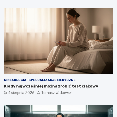
s
t
o
s
o
w
a
ć
GINEKOLOGIA
SPECJALIZACJE MEDYCZNE
Kiedy najwcześniej można zrobić test ciążowy
4 sierpnia 2026
Tomasz Witkowski