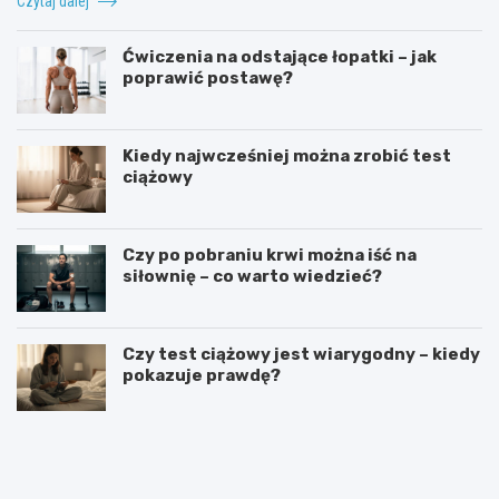
Czytaj dalej
Ćwiczenia na odstające łopatki – jak
poprawić postawę?
Kiedy najwcześniej można zrobić test
ciążowy
Czy po pobraniu krwi można iść na
siłownię – co warto wiedzieć?
Czy test ciążowy jest wiarygodny – kiedy
pokazuje prawdę?
T
K
e
o
r
n
a
w
p
e