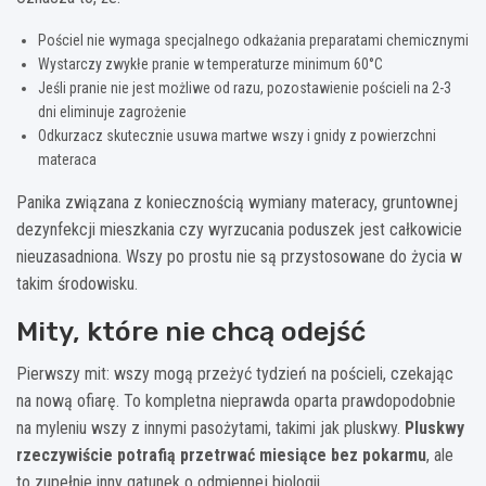
Pościel nie wymaga specjalnego odkażania preparatami chemicznymi
Wystarczy zwykłe pranie w temperaturze minimum 60°C
Jeśli pranie nie jest możliwe od razu, pozostawienie pościeli na 2-3
dni eliminuje zagrożenie
Odkurzacz skutecznie usuwa martwe wszy i gnidy z powierzchni
materaca
Panika związana z koniecznością wymiany materacy, gruntownej
dezynfekcji mieszkania czy wyrzucania poduszek jest całkowicie
nieuzasadniona. Wszy po prostu nie są przystosowane do życia w
takim środowisku.
Mity, które nie chcą odejść
Pierwszy mit: wszy mogą przeżyć tydzień na pościeli, czekając
na nową ofiarę. To kompletna nieprawda oparta prawdopodobnie
na myleniu wszy z innymi pasożytami, takimi jak pluskwy.
Pluskwy
rzeczywiście potrafią przetrwać miesiące bez pokarmu
, ale
to zupełnie inny gatunek o odmiennej biologii.