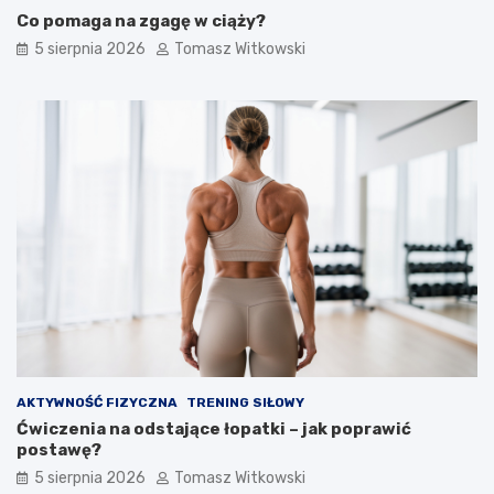
m
w
Co pomaga na zgagę w ciąży?
:
l
e
e
5 sierpnia 2026
Tomasz Witkowski
f
c
e
z
k
e
t
n
y
i
i
u
j
c
a
u
k
k
d
r
ł
z
u
y
g
c
o
y
m
o
ż
AKTYWNOŚĆ FIZYCZNA
TRENING SIŁOWY
n
Ćwiczenia na odstające łopatki – jak poprawić
a
postawę?
j
5 sierpnia 2026
Tomasz Witkowski
ą