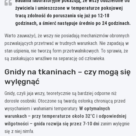
Badania laboratoryjne pokazują, że wszy oddzielone od
żywiciela i umieszczone w temperaturze pokojowej
tracą zdolność do poruszania się już po 12-18
godzinach, a śmierć następuje średnio po 24 godzinach.
Warto zauważyć, że wszy nie posiadają mechanizmów obronnych
pozwalających przetrwać w trudnych warunkach. Nie zapadają w
stan uśpienia, nie tworzą form przetrwalnikowych. To sprawia, że
są zaskakująco wrażliwe na separację od człowieka.
Gnidy na tkaninach – czy mogą się
wylęgnąć
Gnidy, czyli jaja wszy, teoretycznie są bardziej odporne niż
dorosłe osobniki. Otoczone są twardą osłonką chroniącą przed
wysychaniem i wahaniami temperatury.
W optymalnych
warunkach – przy temperaturze około 32°C i odpowiedniej
wilgotności – gnida rozwija się przez 7-10 dni
zanim wylęgnie
się z niej nimfa.