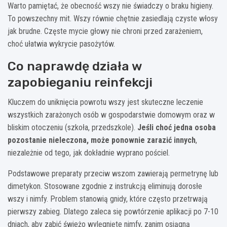
Warto pamiętać, że obecność wszy nie świadczy o braku higieny.
To powszechny mit. Wszy równie chętnie zasiedlają czyste włosy
jak brudne. Częste mycie głowy nie chroni przed zarażeniem,
choć ułatwia wykrycie pasożytów.
Co naprawdę działa w
zapobieganiu reinfekcji
Kluczem do uniknięcia powrotu wszy jest skuteczne leczenie
wszystkich zarażonych osób w gospodarstwie domowym oraz w
bliskim otoczeniu (szkoła, przedszkole).
Jeśli choć jedna osoba
pozostanie nieleczona, może ponownie zarazić innych
,
niezależnie od tego, jak dokładnie wyprano pościel.
Podstawowe preparaty przeciw wszom zawierają permetrynę lub
dimetykon. Stosowane zgodnie z instrukcją eliminują dorosłe
wszy i nimfy. Problem stanowią gnidy, które często przetrwają
pierwszy zabieg. Dlatego zaleca się powtórzenie aplikacji po 7-10
dniach, aby zabić świeżo wylęgnięte nimfy, zanim osiągną