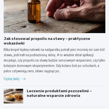
Jak stosować propolis na stawy – praktyczne
wskazówki
Kilka kropel lepkiej nalewki na nadgarstku potrafi piec mocniej niż sam ból
stawu, jeśli trafi na podrażnioną skórę. A to właśnie detal aplikacji
decyduje, czy propolis na stawy będzie sensownym wsparciem, czy tylko
kolejnym domowym eksperymentem. Gdy kolano boli po schodach, a
palce sztywnieją rano, łatwo sięgnąć po…
Czytaj dalej
Leczenie produktami pszczelimi –
naturalne wsparcie zdrowia