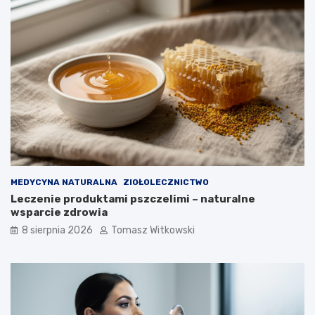
y
i
i
u
j
c
a
u
k
k
d
r
ł
z
u
y
g
c
o
y
m
o
ż
n
MEDYCYNA NATURALNA
ZIOŁOLECZNICTWO
a
Leczenie produktami pszczelimi – naturalne
j
wsparcie zdrowia
ą
8 sierpnia 2026
Tomasz Witkowski
s
t
o
s
o
w
a