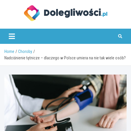
Skip
to
content
dolegliwosci.pl
Home
Choroby
Nadciśnienie tętnicze – dlaczego w Polsce umiera na nie tak wiele osób?