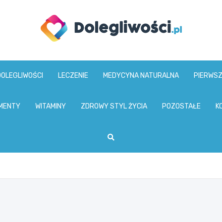
dolegliwosci.pl
DOLEGLIWOŚCI
LECZENIE
MEDYCYNA NATURALNA
PIERWS
MENTY
WITAMINY
ZDROWY STYL ŻYCIA
POZOSTAŁE
K