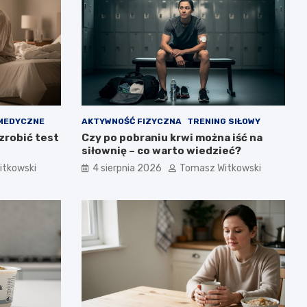
MEDYCZNE
AKTYWNOŚĆ FIZYCZNA
TRENING SIŁOWY
zrobić test
Czy po pobraniu krwi można iść na
siłownię – co warto wiedzieć?
itkowski
4 sierpnia 2026
Tomasz Witkowski