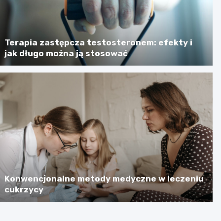
Terapia zastępcza testosteronem: efekty i
jak długo można ją stosować
Konwencjonalne metody medyczne w leczeniu
cukrzycy