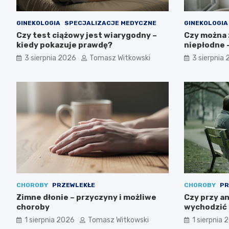
GINEKOLOGIA
SPECJALIZACJE MEDYCZNE
GINEKOLOGIA
Czy test ciążowy jest wiarygodny –
Czy można z
kiedy pokazuje prawdę?
niepłodne –
3 sierpnia 2026
Tomasz Witkowski
3 sierpnia
CHOROBY
PRZEWLEKŁE
CHOROBY
PR
Zimne dłonie – przyczyny i możliwe
Czy przy a
choroby
wychodzić 
1 sierpnia 2026
Tomasz Witkowski
1 sierpnia 