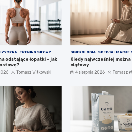
FIZYCZNA
TRENING SIŁOWY
GINEKOLOGIA
SPECJALIZACJE 
a odstające łopatki – jak
Kiedy najwcześniej można 
postawę?
ciążowy
 2026
Tomasz Witkowski
4 sierpnia 2026
Tomasz W