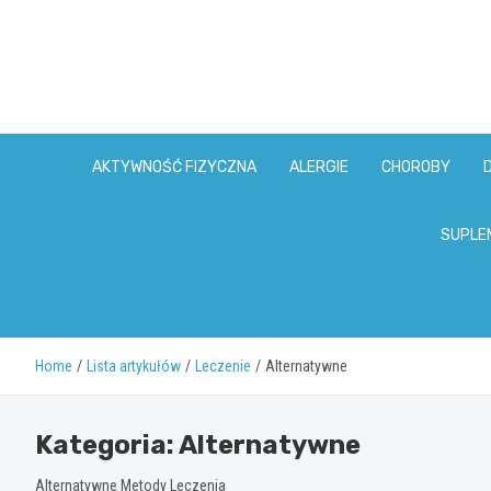
Skip
to
content
AKTYWNOŚĆ FIZYCZNA
ALERGIE
CHOROBY
SUPLE
Home
Lista artykułów
Leczenie
Alternatywne
Kategoria:
Alternatywne
Alternatywne Metody Leczenia