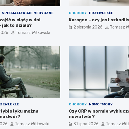
SPECJALIZACJE MEDYCZNE
CHOROBY
PRZEWLEKŁE
ajść w ciążę w dni
Karagen – czy jest szkodli
 jak to działa?
2 sierpnia 2026
Tomasz W
 2026
Tomasz Witkowski
ZEWLEKŁE
CHOROBY
NOWOTWORY
ntybiotyku można
Czy CRP w normie wyklucz
na dwór?
nowotwór?
2026
Tomasz Witkowski
31 lipca 2026
Tomasz Wit