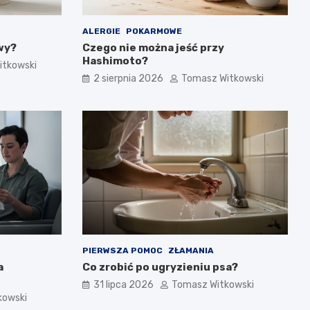
ALERGIE
POKARMOWE
wy?
Czego nie można jeść przy
Hashimoto?
itkowski
2 sierpnia 2026
Tomasz Witkowski
PIERWSZA POMOC
ZŁAMANIA
a
Co zrobić po ugryzieniu psa?
31 lipca 2026
Tomasz Witkowski
kowski