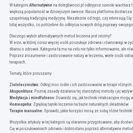
W kategorii
Alternatywne
na dolegliwosci.pl odkryjesz szeroki wachlarz
większą popularność w dzisiejszym świecie. Nasza platforma dostarcza r
uzupełniają tradycyjną medycynę. Niezależnie od tego, czy interesują Cię
tutaj wszystko, co potrzebne do odkrycia nowych dróg poprawy swojeg
Dlaczego wybór alternatywnych metod leczenia jest istotny?
W erze, w której coraz więcej osób poszukuje zdrowia i równowagi w ży
dbaniu o zdrowie. Kategoria ta ma na celu nie tylko informowanie, ale r
Poprzez zrozumienie i zastosowanie natury w leczeniu, wiele osób odnaj
terapiach.
Tematy, które poruszamy
Ziołolecznictwo:
Odkryj moc roślin i ich zastosowanie w terapii różnych
Akupunktura:
Poznaj zasady działania tej starożytnej metody i jej wpływ
Medytacja i mindfulness:
Dowiedz się, jak techniki relaksacyjne mogą
Homeopatia:
Zgłębiaj tajniki leczenia na bazie naturalnych składników.
Terapie manualne:
Sprawdź, jakie korzyści niosą ze sobą różne techniki
Wszystkie artykuły w tej kategorii są starannie przygotowane, aby dosta
Cię w poszukiwaniach zdrowia i dobrostanu poprzez alternatywne metody