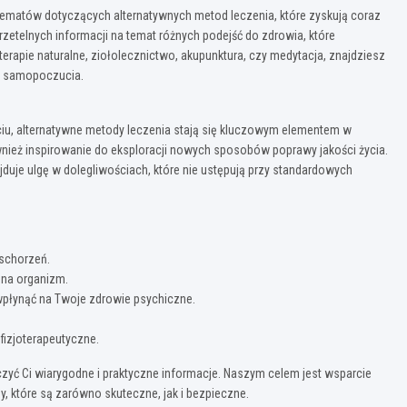
 tematów dotyczących alternatywnych metod leczenia, które zyskują coraz
zetelnych informacji na temat różnych podejść do zdrowia, które
 terapie naturalne, ziołolecznictwo, akupunktura, czy medytacja, znajdziesz
o samopoczucia.
ciu, alternatywne metody leczenia stają się kluczowym elementem w
ównież inspirowanie do eksploracji nowych sposobów poprawy jakości życia.
duje ulgę w dolegliwościach, które nie ustępują przy standardowych
 schorzeń.
 na organizm.
 wpłynąć na Twoje zdrowie psychiczne.
 fizjoterapeutyczne.
rczyć Ci wiarygodne i praktyczne informacje. Naszym celem jest wsparcie
, które są zarówno skuteczne, jak i bezpieczne.