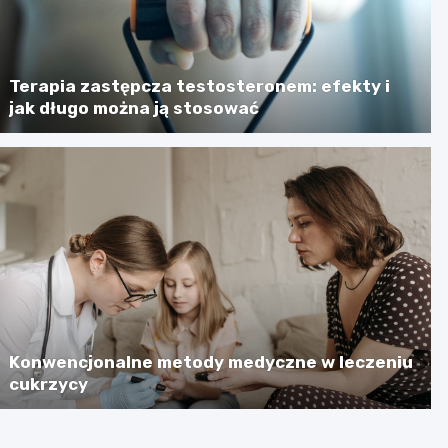
Terapia zastępcza testosteronem: efekty i
jak długo można ją stosować
Konwencjonalne metody medyczne w leczeniu
cukrzycy