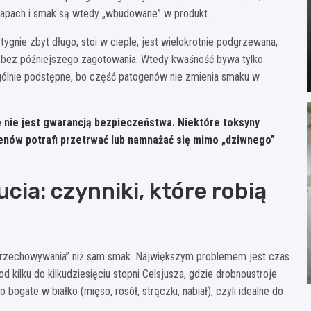
zapach i smak są wtedy „wbudowane” w produkt.
ygnie zbyt długo, stoi w cieple, jest wielokrotnie podgrzewana,
 bez późniejszego zagotowania. Wtedy kwaśność bywa tylko
lnie podstępne, bo część patogenów nie zmienia smaku w
e nie jest gwarancją bezpieczeństwa.
Niektóre toksyny
enów potrafi przetrwać lub namnażać się mimo „dziwnego”
cia: czynniki, które robią
a przechowywania” niż sam smak. Największym problemem jest czas
d kilku do kilkudziesięciu stopni Celsjusza, gdzie drobnoustroje
bogate w białko (mięso, rosół, strączki, nabiał), czyli idealne do