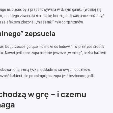
ługo na blacie, była przechowywana w dużym garnku (wolniej się
tem, a do tego zawierała śmietankę lub mięso. Kwaśnienie może być
obrze efektem złożonej „mieszanki” mikroorganizmów.
alnego” zepsucia
cia, bo „przecież gorące nie może do lodówki”. W praktyce środek
u. Nawet jeśli rano zupa pachnie jeszcze „w miarę”, liczba bakterii
próbowanie tą samą łyżką, dokładanie surowych dodatków,
ść bakterii, ale po ostygnięciu zupa jest bezbronna, jeśli
chodzą w grę – i czemu
maga