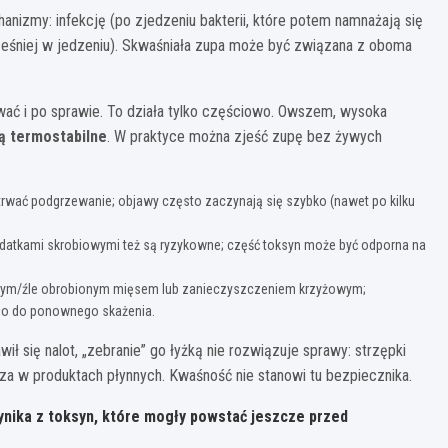
zmy: infekcję (po zjedzeniu bakterii, które potem namnażają się
cześniej w jedzeniu). Skwaśniała zupa może być związana z oboma
ać i po sprawie. To działa tylko częściowo. Owszem, wysoka
ą termostabilne
. W praktyce można zjeść zupę bez żywych
etrwać podgrzewanie; objawy często zaczynają się szybko (nawet po kilku
odatkami skrobiowymi też są ryzykowne; część toksyn może być odporna na
owym/źle obrobionym mięsem lub zanieczyszczeniem krzyżowym;
szło do ponownego skażenia.
wił się nalot, „zebranie” go łyżką nie rozwiązuje sprawy: strzępki
cza w produktach płynnych. Kwaśność nie stanowi tu bezpiecznika.
nika z toksyn, które mogły powstać jeszcze przed