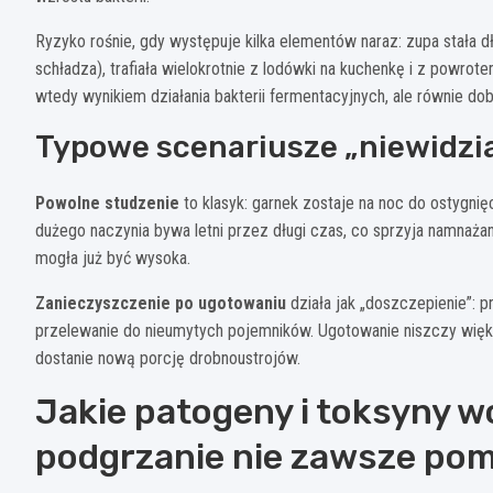
Ryzyko rośnie, gdy występuje kilka elementów naraz: zupa stała d
schładza), trafiała wielokrotnie z lodówki na kuchenkę i z powro
wtedy wynikiem działania bakterii fermentacyjnych, ale równie d
Typowe scenariusze „niewidzi
Powolne studzenie
to klasyk: garnek zostaje na noc do ostygnię
dużego naczynia bywa letni przez długi czas, co sprzyja namnażani
mogła już być wysoka.
Zanieczyszczenie po ugotowaniu
działa jak „doszczepienie”: 
przelewanie do nieumytych pojemników. Ugotowanie niszczy większo
dostanie nową porcję drobnoustrojów.
Jakie patogeny i toksyny w
podgrzanie nie zawsze po