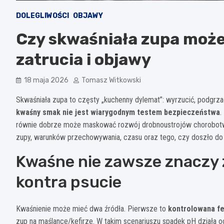
DOLEGLIWOŚCI
OBJAWY
Czy skwaśniała zupa może
zatrucia i objawy
18 maja 2026
Tomasz Witkowski
Skwaśniała zupa to częsty „kuchenny dylemat”: wyrzucić, podgrza
kwaśny smak nie jest wiarygodnym testem bezpieczeństwa
.
równie dobrze może maskować rozwój drobnoustrojów chorobotwó
zupy, warunków przechowywania, czasu oraz tego, czy doszło do
Kwaśne nie zawsze znaczy 
kontra psucie
Kwaśnienie może mieć dwa źródła. Pierwsze to
kontrolowana f
zup na maślance/kefirze. W takim scenariuszu spadek pH działa o