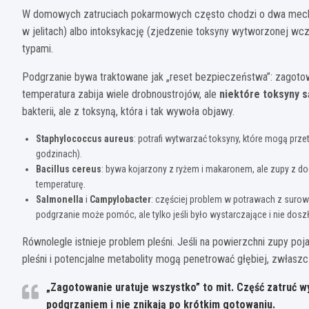
W domowych zatruciach pokarmowych często chodzi o dwa mechani
w jelitach) albo intoksykację (zjedzenie toksyny wytworzonej w
typami.
Podgrzanie bywa traktowane jak „reset bezpieczeństwa”: zagotow
temperatura zabija wiele drobnoustrojów, ale
niektóre toksyny s
bakterii, ale z toksyną, która i tak wywoła objawy.
Staphylococcus aureus
: potrafi wytwarzać toksyny, które mogą prz
godzinach).
Bacillus cereus
: bywa kojarzony z ryżem i makaronem, ale zupy z d
temperaturę.
Salmonella
i
Campylobacter
: częściej problem w potrawach z sur
podgrzanie może pomóc, ale tylko jeśli było wystarczające i nie do
Równolegle istnieje problem pleśni. Jeśli na powierzchni zupy poja
pleśni i potencjalne metabolity mogą penetrować głębiej, zwłasz
„Zagotowanie uratuje wszystko” to mit.
Część zatruć wy
podgrzaniem i nie znikają po krótkim gotowaniu.