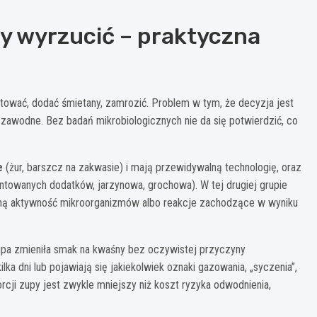
zy wyrzucić – praktyczna
tować, dodać śmietany, zamrozić. Problem w tym, że decyzja jest
zawodne. Bez badań mikrobiologicznych nie da się potwierdzić, co
e
(żur, barszcz na zakwasie) i mają przewidywalną technologię, oraz
towanych dodatków, jarzynowa, grochowa). W tej drugiej grupie
ną aktywność mikroorganizmów albo reakcje zachodzące w wyniku
zupa zmieniła smak na kwaśny bez oczywistej przyczyny
ka dni lub pojawiają się jakiekolwiek oznaki gazowania, „syczenia”,
orcji zupy jest zwykle mniejszy niż koszt ryzyka odwodnienia,