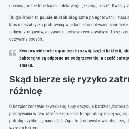
dominujące bakterie kwasu mlekowego „zajmują niszę”. Kwaśny 
Drugie źródło to
psucie mikrobiologiczne
po ugotowaniu: zupa st
ktoś mieszał łyżką próbowaną w ustach albo dolewano śmietankę
jednym z objawów, a czasem… jedynym wyczuwalnym. To szczegó
oczywisty sposób.
Kwasowość może ograniczać rozwój części bakterii, al
bakteryjne są odporne na podgrzewanie, a część patog
smaku.
Skąd bierze się ryzyko zatru
różnicę
O bezpieczeństwie skwaśniałej zupy decyduje bardziej „histori
przebywania w tzw. strefie zagrożenia temperaturą: mniej więcej o
potrafią szybko się namnażać. Zupa to środowisko wilgotne, często 
wzrostu bakterii.