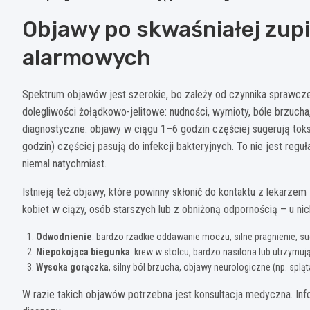
Objawy po skwaśniałej zupi
alarmowych
Spektrum objawów jest szerokie, bo zależy od czynnika sprawczeg
dolegliwości żołądkowo-jelitowe: nudności, wymioty, bóle brzucha
diagnostyczne: objawy w ciągu 1–6 godzin częściej sugerują toksy
godzin) częściej pasują do infekcji bakteryjnych. To nie jest r
niemal natychmiast.
Istnieją też objawy, które powinny skłonić do kontaktu z lekarzem
kobiet w ciąży, osób starszych lub z obniżoną odpornością – u nic
Odwodnienie
: bardzo rzadkie oddawanie moczu, silne pragnienie, su
Niepokojąca biegunka
: krew w stolcu, bardzo nasilona lub utrzymują
Wysoka gorączka
, silny ból brzucha, objawy neurologiczne (np. sp
W razie takich objawów potrzebna jest konsultacja medyczna. Inf