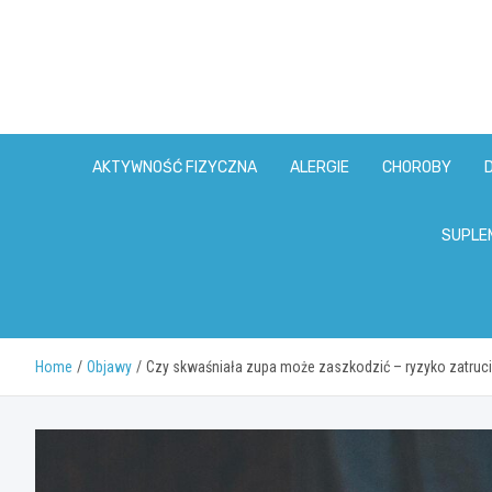
Skip
to
content
AKTYWNOŚĆ FIZYCZNA
ALERGIE
CHOROBY
SUPLE
Home
Objawy
Czy skwaśniała zupa może zaszkodzić – ryzyko zatruci