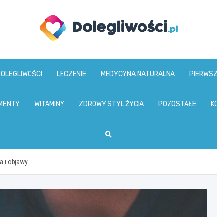
dolegliwosci.pl
DOLEGLIWOŚCI
LECZENIE
MEDYCYNA NATURALNA
PIERWS
MENTY
WITAMINY
ZDROWY STYL ŻYCIA
POZOSTAŁE
K
a i objawy