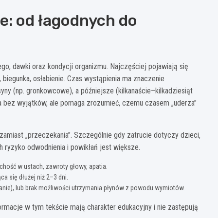
e: od łagodnych do
o, dawki oraz kondycji organizmu. Najczęściej pojawiają się
, biegunka, osłabienie. Czas wystąpienia ma znaczenie
ny (np. gronkowcowe), a późniejsze (kilkanaście–kilkadziesiąt
eguła bez wyjątków, ale pomaga zrozumieć, czemu czasem „uderza”
 zamiast „przeczekania”. Szczególnie gdy zatrucie dotyczy dzieci,
h ryzyko odwodnienia i powikłań jest większe.
chość w ustach, zawroty głowy, apatia.
ca się dłużej niż 2–3 dni.
lątanie), lub brak możliwości utrzymania płynów z powodu wymiotów.
ormacje w tym tekście mają charakter edukacyjny i nie zastępują