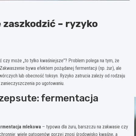
 zaszkodzić – ryzyko
ć czy może „to tylko kwaśniejsze”? Problem polega na tym, że
 Zakwaszenie bywa efektem pożądanej fermentacji (np. żur), ale
rczych lub obecność toksyn. Ryzyko zatrucia zależy od rodzaju
 zanieczyszczenia po ugotowaniu.
zepsute: fermentacja
ermentacja mlekowa
– typowa dla żuru, barszczu na zakwasie czy
chronnie: wiele patogenów gorzej znosi środowisko kwaśne, a