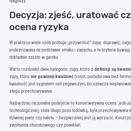
diagnozy.
Decyzja: zjeść, uratować c
ocena ryzyka
W praktyce wiele osób próbuje „przywrócić” zupę: doprawić, zago
podejmowana na podstawie smaku i zapachu, a te kryteria bywają 
dokładnie zaszło w garnku.
Warto rozdzielić dwie kategorie: zupy, które
z definicji są kwaśn
zupy, które
nie powinny kwaśnieć
(rosół, pomidorowa bez fermen
kwaśność jest sygnałem ostrzegawczym, bo oznacza nieplanowa
złego przechowywania.
Najbardziej racjonalne podejście to konserwatywna ocena: jeśli 
technologicznej, stała długo poza lodówką, była przechowywana kil
dziwnej piany czy nalotu – bezpieczniej jest ją wyrzucić. Koszt p
zwolnienia chorobowego czy powikłań.