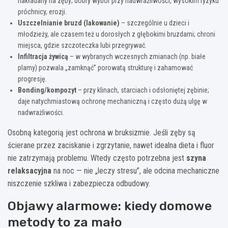
nakładany na zęby; dobry wybór przy nadwrażliwości, wysokim ryzyku
próchnicy, erozji.
Uszczelnianie bruzd (lakowanie)
– szczególnie u dzieci i
młodzieży, ale czasem też u dorosłych z głębokimi bruzdami; chroni
miejsca, gdzie szczoteczka lubi przegrywać.
Infiltracja żywicą
– w wybranych wczesnych zmianach (np. białe
plamy) pozwala „zamknąć” porowatą strukturę i zahamować
progresję.
Bonding/kompozyt
– przy klinach, starciach i odsłoniętej zębinie;
daje natychmiastową ochronę mechaniczną i często dużą ulgę w
nadwrażliwości.
Osobną kategorią jest ochrona w bruksizmie. Jeśli zęby są
ścierane przez zaciskanie i zgrzytanie, nawet idealna dieta i fluor
nie zatrzymają problemu. Wtedy często potrzebna jest
szyna
relaksacyjna
na noc — nie „leczy stresu”, ale odcina mechaniczne
niszczenie szkliwa i zabezpiecza odbudowy.
Objawy alarmowe: kiedy domowe
metody to za mało