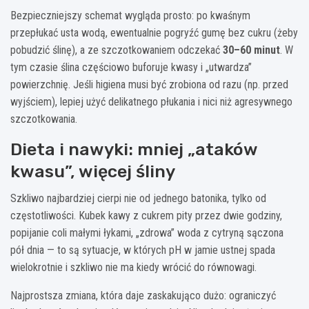
Bezpieczniejszy schemat wygląda prosto: po kwaśnym
przepłukać usta wodą, ewentualnie pogryźć gumę bez cukru (żeby
pobudzić ślinę), a ze szczotkowaniem odczekać
30–60 minut
. W
tym czasie ślina częściowo buforuje kwasy i „utwardza”
powierzchnię. Jeśli higiena musi być zrobiona od razu (np. przed
wyjściem), lepiej użyć delikatnego płukania i nici niż agresywnego
szczotkowania.
Dieta i nawyki: mniej „ataków
kwasu”, więcej śliny
Szkliwo najbardziej cierpi nie od jednego batonika, tylko od
częstotliwości. Kubek kawy z cukrem pity przez dwie godziny,
popijanie coli małymi łykami, „zdrowa” woda z cytryną sączona
pół dnia — to są sytuacje, w których pH w jamie ustnej spada
wielokrotnie i szkliwo nie ma kiedy wrócić do równowagi.
Najprostsza zmiana, która daje zaskakująco dużo: ograniczyć