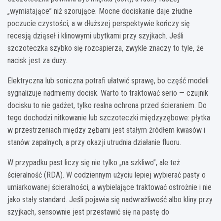
„wymiatające” niż szorujące. Mocne dociskanie daje złudne
poczucie czystości, a w dłuższej perspektywie kończy się
recesją dziąseł i klinowymi ubytkami przy szyjkach. Jeśli
szczoteczka szybko się rozcapierza, zwykle znaczy to tyle, że
nacisk jest za duży.
Elektryczna lub soniczna potrafi ułatwić sprawę, bo część modeli
sygnalizuje nadmierny docisk. Warto to traktować serio — czujnik
docisku to nie gadżet, tylko realna ochrona przed ścieraniem. Do
tego dochodzi nitkowanie lub szczoteczki międzyzębowe: płytka
w przestrzeniach między zębami jest stałym źródłem kwasów i
stanów zapalnych, a przy okazji utrudnia działanie fluoru.
W przypadku past liczy się nie tylko „na szkliwo”, ale też
ścieralność (RDA). W codziennym użyciu lepiej wybierać pasty o
umiarkowanej ścieralności, a wybielające traktować ostrożnie i nie
jako stały standard. Jeśli pojawia się nadwrażliwość albo kliny przy
szyjkach, sensownie jest przestawić się na pastę do