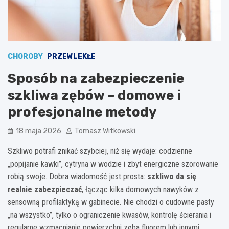
CHOROBY
PRZEWLEKŁE
Sposób na zabezpieczenie
szkliwa zębów – domowe i
profesjonalne metody
18 maja 2026
Tomasz Witkowski
Szkliwo potrafi znikać szybciej, niż się wydaje: codzienne
„popijanie kawki”, cytryna w wodzie i zbyt energiczne szorowanie
robią swoje. Dobra wiadomość jest prosta:
szkliwo da się
realnie zabezpieczać
, łącząc kilka domowych nawyków z
sensowną profilaktyką w gabinecie. Nie chodzi o cudowne pasty
„na wszystko”, tylko o ograniczenie kwasów, kontrolę ścierania i
regularne wzmacnianie powierzchni zęba fluorem lub innymi