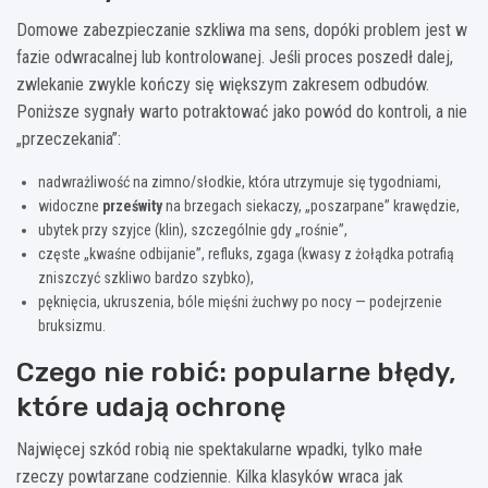
Domowe zabezpieczanie szkliwa ma sens, dopóki problem jest w
fazie odwracalnej lub kontrolowanej. Jeśli proces poszedł dalej,
zwlekanie zwykle kończy się większym zakresem odbudów.
Poniższe sygnały warto potraktować jako powód do kontroli, a nie
„przeczekania”:
nadwrażliwość na zimno/słodkie, która utrzymuje się tygodniami,
widoczne
prześwity
na brzegach siekaczy, „poszarpane” krawędzie,
ubytek przy szyjce (klin), szczególnie gdy „rośnie”,
częste „kwaśne odbijanie”, refluks, zgaga (kwasy z żołądka potrafią
zniszczyć szkliwo bardzo szybko),
pęknięcia, ukruszenia, bóle mięśni żuchwy po nocy — podejrzenie
bruksizmu.
Czego nie robić: popularne błędy,
które udają ochronę
Najwięcej szkód robią nie spektakularne wpadki, tylko małe
rzeczy powtarzane codziennie. Kilka klasyków wraca jak