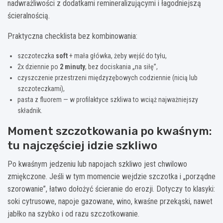
nadwrażliwości z dodatkami remineralizującymi i łagodniejszą
ścieralnością.
Praktyczna checklista bez kombinowania:
szczoteczka
soft
+ mała główka, żeby wejść do tyłu,
2x dziennie po
2 minuty
, bez dociskania „na siłę”,
czyszczenie przestrzeni międzyzębowych codziennie (nicią lub
szczoteczkami),
pasta z fluorem — w profilaktyce szkliwa to wciąż najważniejszy
składnik.
Moment szczotkowania po kwaśnym:
tu najczęściej idzie szkliwo
Po kwaśnym jedzeniu lub napojach szkliwo jest chwilowo
zmiękczone. Jeśli w tym momencie wejdzie szczotka i „porządne
szorowanie”, łatwo dołożyć ścieranie do erozji. Dotyczy to klasyki:
soki cytrusowe, napoje gazowane, wino, kwaśne przekąski, nawet
jabłko na szybko i od razu szczotkowanie.