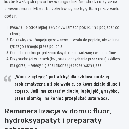
liczbę kwaśnych epizodów w ciągu dnia. Nie chodzi o życie na
jałowym menu, tylko o to, żeby kwasy nie były tłem przez wiele
godzin.
Kwaśne i słodkie lepiej jeść/pić „w ramach posiłku” niż podjadać co
chwilę.
Po kawie/soku/napoju gazowanym — woda do popicia, nie kolejne
łyki tego samego przez pół dnia.
Guma bez cukru po jedzeniu (ksylitol mile widziany) wspiera ślinę.
Przy suchości w ustach (leki, stres, oddychanie przez usta) szkliwo
ma gorzej — wtedy higiena i fluor są jeszcze ważniejsze.
„Woda z cytryną” potrafi być dla szkliwa bardziej
problematyczna niż się wydaje, bo kwas działa długo i
często. Jeśli ma zostać w diecie, lepiej pić ją szybko,
przez słomkę i na koniec przepłukać usta wodą.
Remineralizacja w domu: fluor,
hydroksyapatyt i preparaty