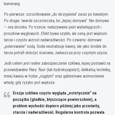
bumerang.
Po pierwsze: szczotkowanie „do skrzypienia” zaraz po kwaśnym.
Po drugie: twarda szczoteczka, bo „lepiej domywa”. Nie domywa
— ona dociska. Po trzecie: nadużywanie past wybielających i
proszków węglowych. Efekt bywa szybki, ale ceną jest większe
tarcie i często wzrost nadwrażliwości. Po czwarte: domowe
„polerowanie” sodą. Soda neutralizuje kwasy, ale jako środek do
tarcia potrafi dołożyć ścieranie, zwłaszcza przy częstym użyciu.
Jeśli celem jest realne zabezpieczenie szkliwa, lepiej postawić na
przewidywalne filary: fluor (lub hydroksyapatyt), delikatną technikę,
mniej kwasu w trybie „ciągłym” oraz gabinetowe wzmocnienie
wtedy, gdy ryzyko jest większe.
Erozja szkliwa często wygląda „estetycznie” na
początku (gładkie, błyszczące powierzchnie), a
problem wychodzi dopiero później jako prześwity,
starcia i nadwrażliwość. Regularna kontrola pozwala