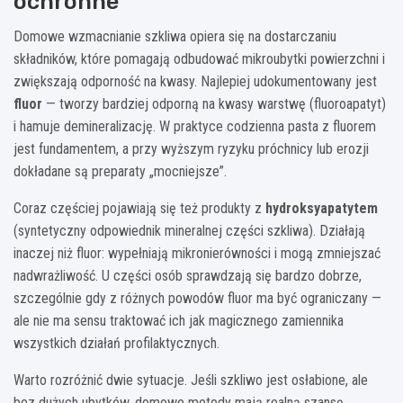
ochronne
Domowe wzmacnianie szkliwa opiera się na dostarczaniu
składników, które pomagają odbudować mikroubytki powierzchni i
zwiększają odporność na kwasy. Najlepiej udokumentowany jest
fluor
— tworzy bardziej odporną na kwasy warstwę (fluoroapatyt)
i hamuje demineralizację. W praktyce codzienna pasta z fluorem
jest fundamentem, a przy wyższym ryzyku próchnicy lub erozji
dokładane są preparaty „mocniejsze”.
Coraz częściej pojawiają się też produkty z
hydroksyapatytem
(syntetyczny odpowiednik mineralnej części szkliwa). Działają
inaczej niż fluor: wypełniają mikronierówności i mogą zmniejszać
nadwrażliwość. U części osób sprawdzają się bardzo dobrze,
szczególnie gdy z różnych powodów fluor ma być ograniczany —
ale nie ma sensu traktować ich jak magicznego zamiennika
wszystkich działań profilaktycznych.
Warto rozróżnić dwie sytuacje. Jeśli szkliwo jest osłabione, ale
bez dużych ubytków, domowe metody mają realną szansę