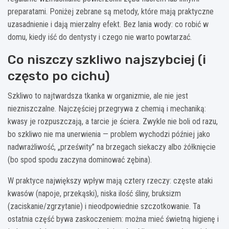
preparatami. Poniżej zebrane są metody, które mają praktyczne
uzasadnienie i dają mierzalny efekt. Bez lania wody: co robić w
domu, kiedy iść do dentysty i czego nie warto powtarzać.
Co niszczy szkliwo najszybciej (i
często po cichu)
Szkliwo to najtwardsza tkanka w organizmie, ale nie jest
niezniszczalne. Najczęściej przegrywa z chemią i mechaniką:
kwasy je rozpuszczają, a tarcie je ściera. Zwykle nie boli od razu,
bo szkliwo nie ma unerwienia — problem wychodzi później jako
nadwrażliwość, „prześwity” na brzegach siekaczy albo żółknięcie
(bo spod spodu zaczyna dominować zębina).
W praktyce największy wpływ mają cztery rzeczy: częste ataki
kwasów (napoje, przekąski), niska ilość śliny, bruksizm
(zaciskanie/zgrzytanie) i nieodpowiednie szczotkowanie. Ta
ostatnia część bywa zaskoczeniem: można mieć świetną higienę i