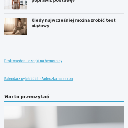
poprawić postawę?
Kiedy najwcześniej można zrobić test
ciążowy
T
K
e
o
r
n
a
w
p
e
i
n
Proktosedon - czopki na hemoroidy
a
c
z
j
a
o
Kalendarz pyleń 2026 - Apteczka na sezon
s
n
t
a
ę
l
Warto przeczytać
p
n
c
e
z
m
a
e
t
t
e
o