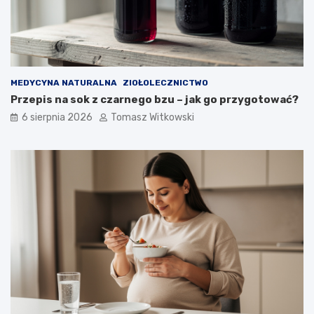
ł
z
u
y
g
c
o
y
m
o
ż
MEDYCYNA NATURALNA
ZIOŁOLECZNICTWO
n
Przepis na sok z czarnego bzu – jak go przygotować?
a
6 sierpnia 2026
Tomasz Witkowski
j
ą
s
t
o
s
o
w
a
ć